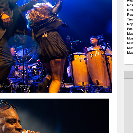
Rep
Res
Res
Rep
Tie
Rep
Fot
Mus
Mus
Mus
Mus
Mus