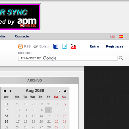
dia
Contacto
RSS
Boletín
Entrar
·
Registrarse
POR CIUDAD
ARCHIVO
Aug 2026
wk
Mo
Tu
We
Th
Fr
Sa
Su
31
27
28
29
30
31
1
2
32
3
4
5
6
7
8
9
33
10
11
12
13
14
15
16
34
17
18
19
20
21
22
23
35
24
25
26
27
28
29
30