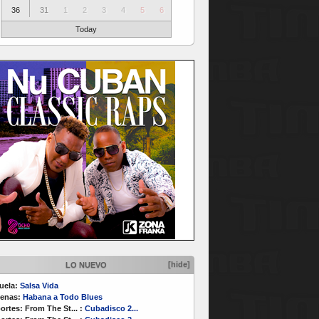
36
31
1
2
3
4
5
6
Today
[hide]
LO NUEVO
uela:
Salsa Vida
enas:
Habana a Todo Blues
ortes:
From The St...
:
Cubadisco 2...