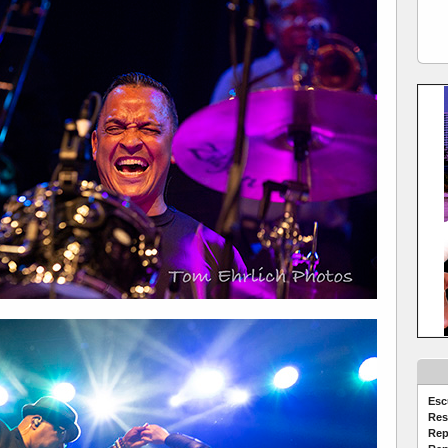
Esc
Res
Rep