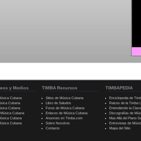
eos y Medios
TIMBA Recursos
TIMBAPEDIA
Música Cubana
Sitios de Música Cubana
Enciclopedia de Tim
úsica Cubana
Libro de Saludos
Raices de la Timba I, 
úsica Cubana
Foros de Música Cubana
Entendiendo la Clav
e Música Cubana
Enlaces de Música Cubana
Discografías de Mú
Música Cubana
Anuncios en Timba.com
Mas Allá del Piano S
 Música Cubana
Sobre Nosotros
Entrevistas de Mús
Contacto
Mapa del Sitio