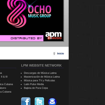
Inicio
LPM WEBSITE NETWORK
ba
Descargas de Música Latina
II & III
Masterización de Música Latina
e
Música para TV y Películas
sica Cubana
Latin Pulse Media
alsero
Bajista de Pura Cepa
ica Cubana