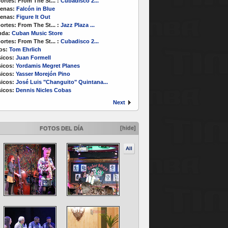
ortes:
From The St...
:
Cubadisco 2...
enas:
Falcón in Blue
enas:
Figure It Out
ortes:
From The St...
:
Jazz Plaza ...
nda:
Cuban Music Store
ortes:
From The St...
:
Cubadisco 2...
os:
Tom Ehrlich
icos:
Juan Formell
icos:
Yordamis Megret Planes
icos:
Yasser Morejón Pino
icos:
José Luis "Changuito" Quintana...
icos:
Dennis Nicles Cobas
Next
[hide]
FOTOS DEL DÍA
All