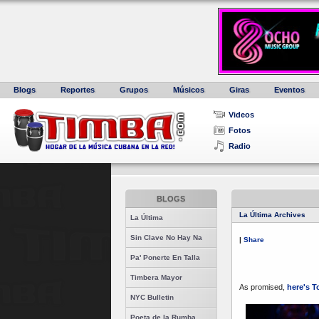
Blogs
Reportes
Grupos
Músicos
Giras
Eventos
Videos
Fotos
Radio
BLOGS
La Última Archives
La Última
Sin Clave No Hay Na
|
Share
Pa' Ponerte En Talla
Timbera Mayor
As promised,
here's T
NYC Bulletin
Poeta de la Rumba