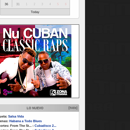
36
31
1
2
3
4
5
6
Today
[hide]
LO NUEVO
uela:
Salsa Vida
enas:
Habana a Todo Blues
ortes:
From The St...
:
Cubadisco 2...