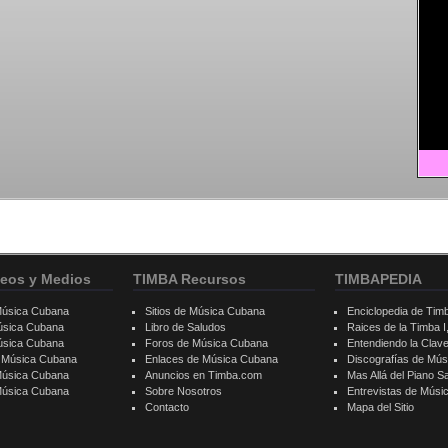
eos y Medios
TIMBA Recursos
TIMBAPEDIA
Música Cubana
Sitios de Música Cubana
Enciclopedia de Tim
úsica Cubana
Libro de Saludos
Raices de la Timba I, 
úsica Cubana
Foros de Música Cubana
Entendiendo la Clav
e Música Cubana
Enlaces de Música Cubana
Discografías de Mú
Música Cubana
Anuncios en Timba.com
Mas Allá del Piano S
 Música Cubana
Sobre Nosotros
Entrevistas de Mús
Contacto
Mapa del Sitio