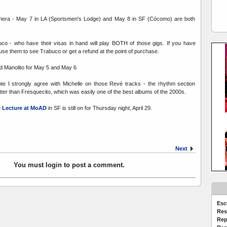
era - May 7 in LA (Sportsmen's Lodge) and May 8 in SF (Cócomo) are both
uco - who have their visas in hand will play BOTH of those gigs. If you have
 use them to see Trabuco or get a refund at the point of purchase.
ed Manolito for May 5 and May 6
te I strongly agree with Michelle on those Revé tracks - the rhythm section
er than Fresquecito, which was easily one of the best albums of the 2000s.
e Lecture at MoAD
in SF is still on for Thursday night, April 29.
Next
You must login to post a comment.
Esc
Res
Rep