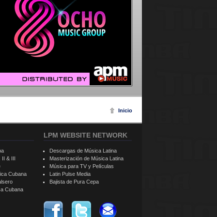
Inicio
LPM WEBSITE NETWORK
ba
Descargas de Música Latina
II & III
Masterización de Música Latina
e
Música para TV y Películas
sica Cubana
Latin Pulse Media
alsero
Bajista de Pura Cepa
ica Cubana