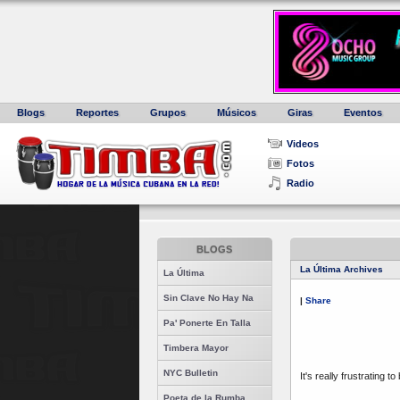
Blogs
Reportes
Grupos
Músicos
Giras
Eventos
Videos
Fotos
Radio
BLOGS
La Última Archives
La Última
Sin Clave No Hay Na
|
Share
Pa' Ponerte En Talla
Timbera Mayor
NYC Bulletin
It's really frustrating to
Poeta de la Rumba