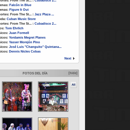
ortes:
From The St...
:
Cubadisco 2...
enas:
Falcón in Blue
enas:
Figure It Out
ortes:
From The St...
:
Jazz Plaza ...
nda:
Cuban Music Store
ortes:
From The St...
:
Cubadisco 2...
os:
Tom Ehrlich
icos:
Juan Formell
icos:
Yordamis Megret Planes
icos:
Yasser Morejón Pino
icos:
José Luis "Changuito" Quintana...
icos:
Dennis Nicles Cobas
Next
[hide]
FOTOS DEL DÍA
All