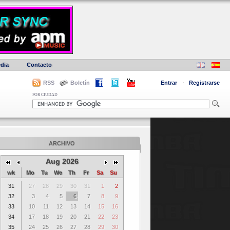
dia
Contacto
RSS
Boletín
Entrar
·
Registrarse
POR CIUDAD
ARCHIVO
Aug 2026
wk
Mo
Tu
We
Th
Fr
Sa
Su
31
27
28
29
30
31
1
2
32
3
4
5
6
7
8
9
33
10
11
12
13
14
15
16
34
17
18
19
20
21
22
23
35
24
25
26
27
28
29
30