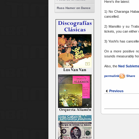
Here's the latest:
Russ Hamer on Dance
1) No Charanga Haban
cancelled.
2) Manolito y su Trab
tickets, you can either
3) Yoshi's has cancell
On a more positive no
sounds measurably hott
Also, the
Ned Sublett
permalink
|
Share
Previous