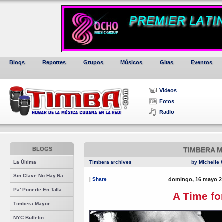
Blogs
Reportes
Grupos
Músicos
Giras
Eventos
Videos
Fotos
Radio
BLOGS
TIMBERA 
La Última
Timbera archives
by Michelle 
Sin Clave No Hay Na
|
Share
domingo, 16 mayo 2
Pa' Ponerte En Talla
A Time fo
Timbera Mayor
NYC Bulletin