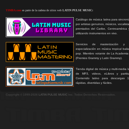
TIMBA.com
es parte de la cadena de sitios web
LATIN PULSE MUSIC:
Catálogo de música latina para sincroni
por artistas genuinos, músicos, vocalist
premiados del Caribe, Centroamérica 
utilizando instrumentos en vivo.
Servicios de masterización y
especialización en música tropical bail
pop. Miembro votante de La Academia
(Premios Grammy y Latin Grammy).
Tienda digital de música y multi-media 
de MP3, videos, eLibros y partitur
Contenido latino para descargas 1
rápidas, divertidas y fáciles.
Copyright © 1999-2026
LATIN PULSE MUSIC
Inc. Todos Derechos Reservados.