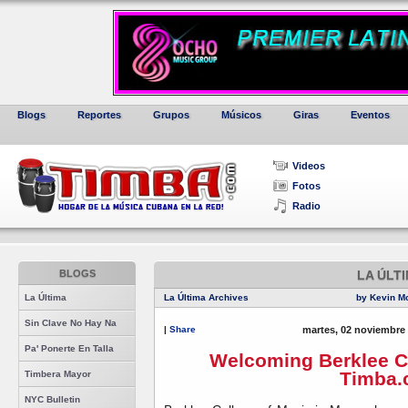
Blogs
Reportes
Grupos
Músicos
Giras
Eventos
Videos
Fotos
Radio
BLOGS
LA ÚLT
La Última
La Última Archives
by Kevin M
Sin Clave No Hay Na
|
Share
martes, 02 noviembre
Pa' Ponerte En Talla
Welcoming Berklee Co
Timba.
Timbera Mayor
NYC Bulletin