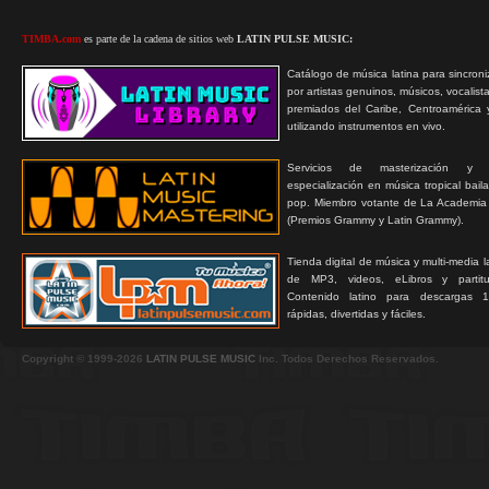
TIMBA.com
es parte de la cadena de sitios web
LATIN PULSE MUSIC:
Catálogo de música latina para sincroni
por artistas genuinos, músicos, vocalist
premiados del Caribe, Centroamérica 
utilizando instrumentos en vivo.
Servicios de masterización y
especialización en música tropical bail
pop. Miembro votante de La Academia
(Premios Grammy y Latin Grammy).
Tienda digital de música y multi-media 
de MP3, videos, eLibros y partitur
Contenido latino para descargas 1
rápidas, divertidas y fáciles.
Copyright © 1999-2026
LATIN PULSE MUSIC
Inc. Todos Derechos Reservados.