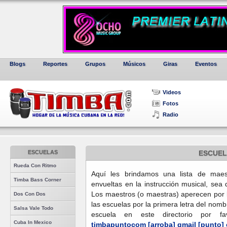
Blogs
Reportes
Grupos
Músicos
Giras
Eventos
Videos
Fotos
Radio
ESCUELAS
ESCUEL
Rueda Con Ritmo
Aquí les brindamos una lista de maes
Timba Bass Corner
envueltas en la instrucción musical, sea 
Los maestros (o maestras) aperecen por la
Dos Con Dos
las escuelas por la primera letra del nombr
Salsa Vale Todo
escuela en este directorio por f
Cuba In Mexico
timbapuntocom [arroba] gmail [punto]