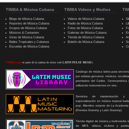
TIMBA & Música Cubana
TIMBA Videos y Medios
TI
Blogs de Música Cubana
Videos de Música Cubana
Si
Reportes de Música Cubana
Radio de Música Cubana
Li
Grupos de Música Cubana
Fotos de Música Cubana
F
Músicos & Cantantes
Galerias de Música Cubana
E
Giras de Música Cubana
Tienda de Música Cubana
A
Bailes Tropicales y Cubanos
Boletín de Música Cubana
S
Escuelas de Música Cubana
C
TIMBA.com
es parte de la cadena de sitios web
LATIN PULSE MUSIC:
Catálogo de música latina para sincroni
por artistas genuinos, músicos, vocalist
premiados del Caribe, Centroamérica 
utilizando instrumentos en vivo.
Servicios de masterización y
especialización en música tropical bail
pop. Miembro votante de La Academia
(Premios Grammy y Latin Grammy).
Tienda digital de música y multi-media 
de MP3, videos, eLibros y partitur