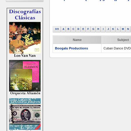
0-9
A
B
C
D
E
F
G
H
I
J
K
L
M
N
Name
Subject
Boogalu Productions
Cuban Dance DVD