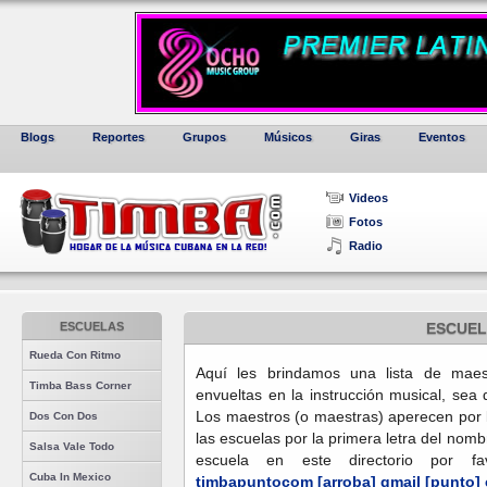
Blogs
Reportes
Grupos
Músicos
Giras
Eventos
Videos
Fotos
Radio
ESCUELAS
ESCUEL
Rueda Con Ritmo
Aquí les brindamos una lista de maes
Timba Bass Corner
envueltas en la instrucción musical, sea 
Los maestros (o maestras) aperecen por la
Dos Con Dos
las escuelas por la primera letra del nombr
Salsa Vale Todo
escuela en este directorio por f
Cuba In Mexico
timbapuntocom [arroba] gmail [punto]