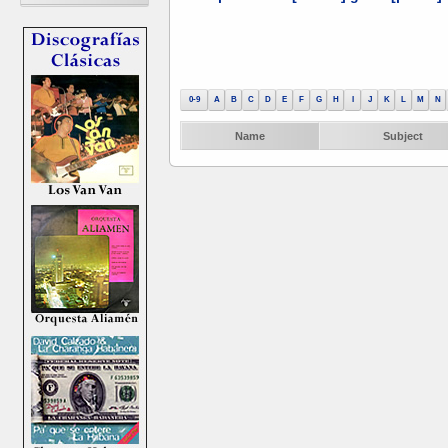
0-9
A
B
C
D
E
F
G
H
I
J
K
L
M
N
Name
Subject