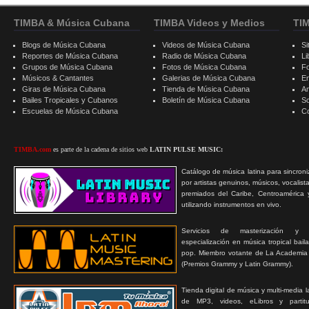
TIMBA & Música Cubana
TIMBA Videos y Medios
TI
Blogs de Música Cubana
Videos de Música Cubana
Si
Reportes de Música Cubana
Radio de Música Cubana
Li
Grupos de Música Cubana
Fotos de Música Cubana
F
Músicos & Cantantes
Galerias de Música Cubana
E
Giras de Música Cubana
Tienda de Música Cubana
A
Bailes Tropicales y Cubanos
Boletín de Música Cubana
S
Escuelas de Música Cubana
C
TIMBA.com
es parte de la cadena de sitios web
LATIN PULSE MUSIC:
Catálogo de música latina para sincroni
por artistas genuinos, músicos, vocalist
premiados del Caribe, Centroamérica 
utilizando instrumentos en vivo.
Servicios de masterización y
especialización en música tropical bail
pop. Miembro votante de La Academia
(Premios Grammy y Latin Grammy).
Tienda digital de música y multi-media 
de MP3, videos, eLibros y partitur