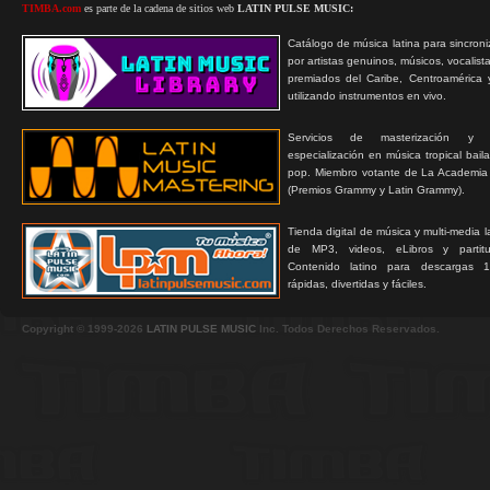
TIMBA.com
es parte de la cadena de sitios web
LATIN PULSE MUSIC:
Catálogo de música latina para sincroni
por artistas genuinos, músicos, vocalist
premiados del Caribe, Centroamérica 
utilizando instrumentos en vivo.
Servicios de masterización y
especialización en música tropical bail
pop. Miembro votante de La Academia
(Premios Grammy y Latin Grammy).
Tienda digital de música y multi-media 
de MP3, videos, eLibros y partitur
Contenido latino para descargas 1
rápidas, divertidas y fáciles.
Copyright © 1999-2026
LATIN PULSE MUSIC
Inc. Todos Derechos Reservados.