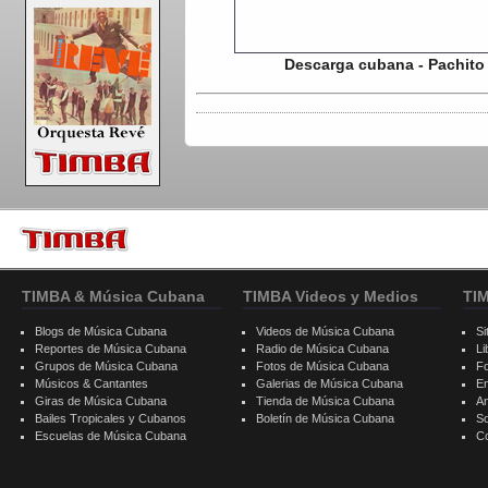
Descarga cubana - Pachito
TIMBA & Música Cubana
TIMBA Videos y Medios
TI
Blogs de Música Cubana
Videos de Música Cubana
Si
Reportes de Música Cubana
Radio de Música Cubana
Li
Grupos de Música Cubana
Fotos de Música Cubana
F
Músicos & Cantantes
Galerias de Música Cubana
E
Giras de Música Cubana
Tienda de Música Cubana
A
Bailes Tropicales y Cubanos
Boletín de Música Cubana
S
Escuelas de Música Cubana
C