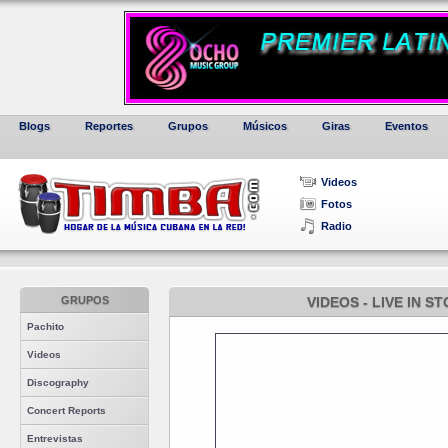
Blogs
Reportes
Grupos
Músicos
Giras
Eventos
Videos
Fotos
Radio
GRUPOS
VIDEOS - LIVE IN 
Pachito
Videos
Discography
Concert Reports
Entrevistas