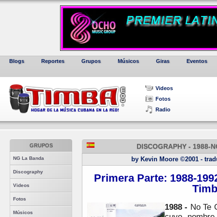
Blogs
Reportes
Grupos
Músicos
Giras
Eventos
Videos
Fotos
Radio
GRUPOS
DISCOGRAPHY - 1988-
NG La Banda
by Kevin Moore ©2001 - tradu
Discography
Primera Parte: 1988-1992
Videos
Tim
Fotos
1988 -
No Te 
Músicos
cuyo nombre