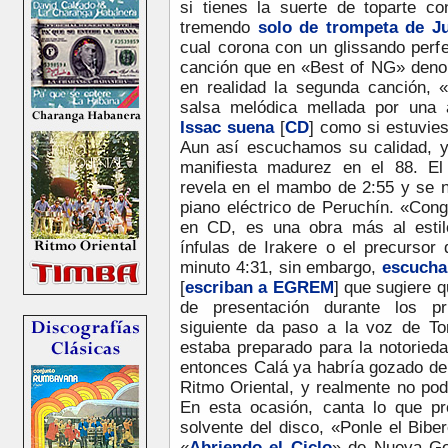
si tienes la suerte de toparte c
tremendo
solo de trompeta de J
cual corona con un glissando perf
canción que en «Best of NG» den
en realidad la segunda canción, 
salsa melódica mellada por una a
Issac suena
[
CD
] como si estuvie
Aun así escuchamos su calidad, y
manifiesta madurez en el 88. E
revela en el mambo de 2:55 y se n
piano eléctrico de Peruchín. «Con
en CD, es una obra más al estilo
ínfulas de Irakere o el precurso
minuto 4:31, sin embargo,
escucha
[
escriban a EGREM
]
que sugiere q
de presentación durante los pr
siguiente da paso a la voz de T
estaba preparado para la notoried
entonces Calá ya habría gozado de 
Ritmo Oriental, y realmente no podr
En esta ocasión, canta lo que p
solvente del disco, «Ponle el Bibe
«
Abriendo el Ciclo
» de Nueva Ge