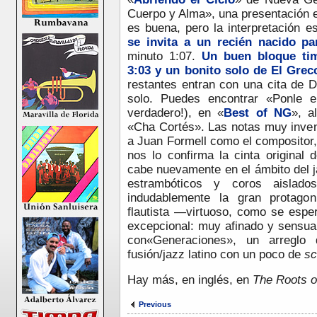
Cuerpo y Alma», una presentación e
es buena, pero la interpretación e
se invita a un recién nacido p
minuto 1:07.
Un buen bloque ti
3:03 y un bonito solo de El Grec
restantes entran con una cita de Du
solo. Puedes encontrar «Ponle e
verdadero!), en «
Best of NG
», a
«Cha Cortés». Las notas muy inven
a Juan Formell como el compositor,
nos lo confirma la cinta original 
cabe nuevamente en el ámbito del j
estrambóticos y coros aislado
indudablemente la gran protagon
flautista —virtuoso, como se espe
excepcional: muy afinado y sensual
con«Generaciones», un arreglo
fusión/jazz latino con un poco de
s
Hay más, en inglés, en
The Roots o
Previous