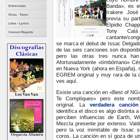
Banda», es el
Entrevistas
Irakere José
Giras - Tours
previa su par
Letra - Lyrics
Elpidio Chap
Tony Cal
Concert Reports
cantante/cong
se marca el debut de Issac Delgado
de las seis canciones son disponi
pero las otras tres nunca han
Afortunadamente «timbómano» Cés
en Nueva York (ahora en España), 
EGREM original y muy rara de la
ves aquí.
Existe una canción en «Best of NG
Te Compliques» pero este nomb
original. La
verdadera canción
identifica el disco es algo distinta
perciben influencias de Earth, 
Mezcla presente por extenso. Vald
pero la voz inimitable de Issac 
coros. La canción en sí goza de un