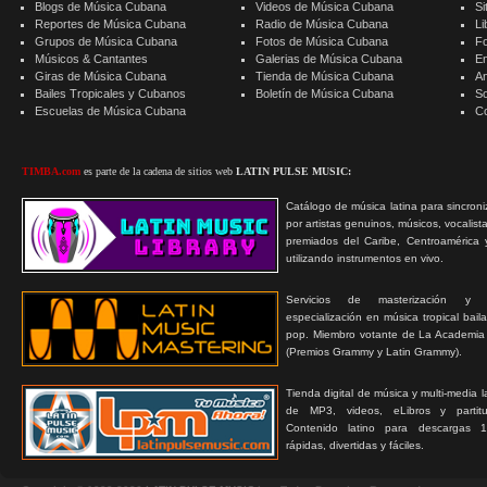
Blogs de Música Cubana
Videos de Música Cubana
Si
Reportes de Música Cubana
Radio de Música Cubana
Li
Grupos de Música Cubana
Fotos de Música Cubana
F
Músicos & Cantantes
Galerias de Música Cubana
E
Giras de Música Cubana
Tienda de Música Cubana
A
Bailes Tropicales y Cubanos
Boletín de Música Cubana
S
Escuelas de Música Cubana
C
TIMBA.com
es parte de la cadena de sitios web
LATIN PULSE MUSIC:
Catálogo de música latina para sincroni
por artistas genuinos, músicos, vocalist
premiados del Caribe, Centroamérica 
utilizando instrumentos en vivo.
Servicios de masterización y
especialización en música tropical bail
pop. Miembro votante de La Academia
(Premios Grammy y Latin Grammy).
Tienda digital de música y multi-media 
de MP3, videos, eLibros y partitur
Contenido latino para descargas 1
rápidas, divertidas y fáciles.