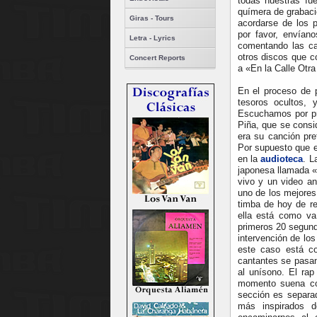
todas nuestras fu
químera de grabaci
Giras - Tours
acordarse de los p
por favor, envíano
Letra - Lyrics
comentando las ca
otros discos que 
Concert Reports
a «En la Calle Otra
En el proceso de 
tesoros ocultos,
Escuchamos por pr
Piña, que se consi
era su canción pre
Por supuesto que e
en la
audioteca
. L
japonesa llamada 
vivo y un video an
uno de los mejores
timba de hoy de re
ella está como va,
primeros 20 segund
intervención de lo
este caso está co
cantantes se pasan
al unísono. El ra
momento suena co
sección es separad
más inspirados d