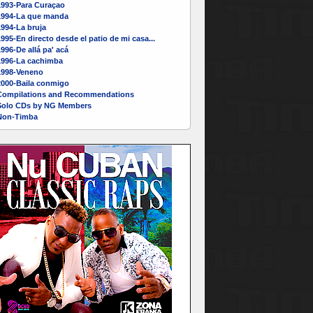
1993-Para Curaçao
1994-La que manda
994-La bruja
995-En directo desde el patio de mi casa...
996-De allá pa' acá
1996-La cachimba
1998-Veneno
2000-Baila conmigo
Compilations and Recommendations
Solo CDs by NG Members
Non-Timba