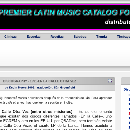
Clinicas
Escuelas
Reseñas
Saludos
Tienda
Timbape
DISCOGRAPHY - 1991-EN LA CALLE OTRA VEZ
by Kevin Moore 2001 - traducción: Ilán Greenfield
Dis
I
9):
Encontré varias soluciones después de la traducción de Ilán. Para aprender
n la calle otra vez
, hay que leer la sección en inglés.
1
1
 Calle Otra Vez
(entre otros misterios)
-- Es suficientemente
1
 que existan dos discos diferentes llamados «En la Calle», uno
1
or EGREM y otro en los EE.UU. por QBADisc, pero también existe
a Calle Otra Vez», el cuarto LP de la banda. Hemos acudido a