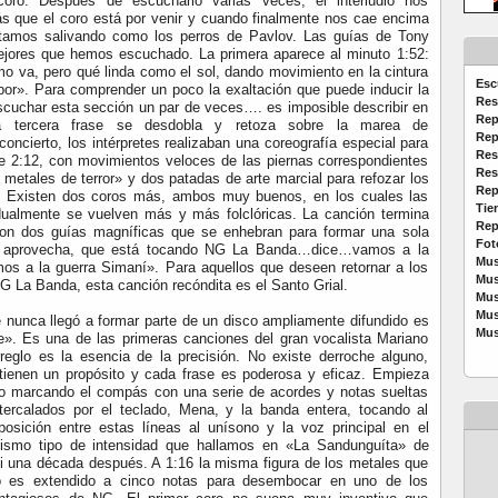
coro. Después de escucharlo varias veces, el interludio nos
 que el coro está por venir y cuando finalmente nos cae encima
stamos salivando como los perros de Pavlov. Las guías de Tony
ejores que hemos escuchado. La primera aparece al minuto 1:52:
o va, pero qué linda como el sol, dando movimiento en la cintura
Esc
r». Para comprender un poco la exaltación que puede inducir la
Res
scuchar esta sección un par de veces…. es imposible describir en
Rep
a tercera frase se desdobla y retoza sobre la marea de
Rep
oncierto, los intérpretes realizaban una coreografía especial para
Res
 2:12, con movimientos veloces de las piernas correspondientes
Res
s metales de terror» y dos patadas de arte marcial para refozar los
Rep
s. Existen dos coros más, ambos muy buenos, en los cuales las
Tie
dualmente se vuelven más y más folclóricas. La canción termina
Rep
on dos guías magníficas que se enhebran para formar una sola
Fot
e, aprovecha, que está tocando NG La Banda…dice…vamos a la
Mus
os a la guerra Simaní». Para aquellos que deseen retornar a los
Mus
G La Banda, esta canción recóndita es el Santo Grial.
Mus
Mus
 nunca llegó a formar parte de un disco ampliamente difundido es
Mus
». Es una de las primeras canciones del gran vocalista Mariano
eglo es la esencia de la precisión. No existe derroche alguno,
tienen un propósito y cada frase es poderosa y eficaz. Empieza
ro marcando el compás con una serie de acordes y notas sueltas
tercalados por el teclado, Mena, y la banda entera, tocando al
osición entre estas líneas al unísono y la voz principal en el
ismo tipo de intensidad que hallamos en «La Sandunguíta» de
i una década después. A 1:16 la misma figura de los metales que
po es extendido a cinco notas para desembocar en uno de los