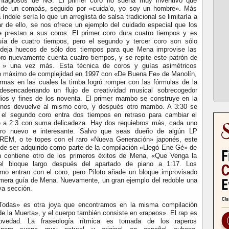
tagiosos de NG. El primer coro no suena muy inventivo que
 de un compás, seguido por «cuida’o, yo soy un hombre». Más
índole sería lo que un arreglista de salsa tradicional se limitaría a
ar de ello, se nos ofrece un ejemplo del cuidado especial que los
le prestan a sus coros. El primer coro dura cuatro tiempos y es
ía de cuatro tiempos, pero el segundo y tercer coro son sólo
l deja huecos de sólo dos tiempos para que Mena improvise las
oro nuevamente cuenta cuatro tiempos, y se repite este patrón de
s » una vez más. Esta técnica de coros y guías asimétricos
do máximo de complejidad en 1997 con «De Buena Fe» de Manolín,
rmas en las cuales la timba logró romper con las fórmulas de la
, desencadenando un flujo de creatividad musical sobrecogedor
ios y fines de los noventa. El primer mambo se construye en la
 nos devuelve al mismo coro, y después otro mambo. A 3:30 se
 el segundo coro entra dos tiempos en retraso para cambiar el
ve a 2:3 con suma delicadeza. Hay dos requiebros más, cada uno
ro nuevo e interesante. Salvo que seas dueño de algún LP
REM, o te topes con el raro «Nueva Generación» japonés, este
de ser adquirido como parte de la compilación «Llegó Ene Gé» de
n contiene otro de los primeros éxitos de Mena, «Que Venga la
el bloque largo después del apartado de piano a 1:17. Los
tmo entran con el coro, pero Piloto añade un bloque improvisado
rimera guía de Mena. Nuevamente, un gran ejemplo del redoble una
va sección.
Todas» es otra joya que encontramos en la misma compilación
e la Muerta», y el cuerpo también consiste en «rapeos». El rap es
edad. La fraseología rítmica es tomada de los raperos