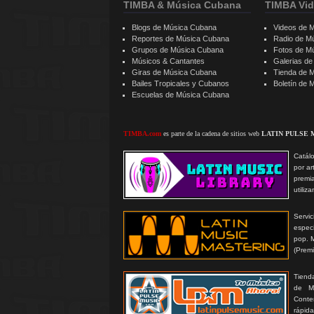
TIMBA & Música Cubana
TIMBA Vid
Blogs de Música Cubana
Videos de 
Reportes de Música Cubana
Radio de M
Grupos de Música Cubana
Fotos de M
Músicos & Cantantes
Galerias d
Giras de Música Cubana
Tienda de 
Bailes Tropicales y Cubanos
Boletín de
Escuelas de Música Cubana
TIMBA.com
es parte de la cadena de sitios web
LATIN PULSE 
Catálo
por ar
premi
utiliz
Serv
especi
pop. 
(Prem
Tienda
de MP
Conte
rápida