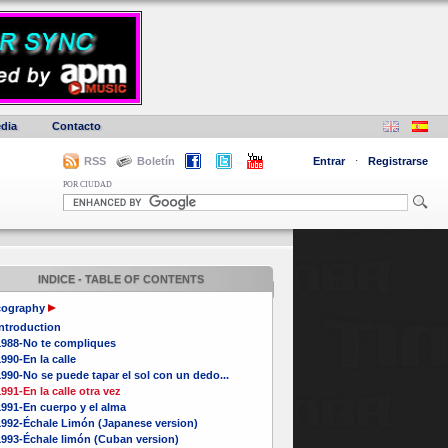
dia
Contacto
RSS
Boletín
Entrar
·
Registrarse
POR CIUDAD
INDICE - TABLE OF CONTENTS
cography
ntroduction
1988-No te compliques
990-En la calle
990-No se puede tapar el sol con un dedo...
991-En la calle otra vez
991-En cuerpo y el alma
1992-Échale Limón (Japanese version)
1993-Échale limón (Cuban version)