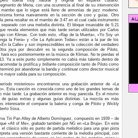
, pero suena muy natural y original en español cubano.
egmento de Mena, con una ocurrencia al final de su intervención
l mambo que lo sigue está lleno de armonías de jazz moderno.
nísima forma nuevamente en la sección de coro y guías. Otro
a pena resaltar es el mambo de 3:47 en el cual cada instrumento
r separado con una melodía distinta. El bloque insasiable de 5:21
 que revela elementos que más tarde serían utilizados por Carlos
bajo con Klimax. Con todo esto, «Rap de la Muerta», «Yo Soy un
ga la Fiera» y «Se La Aplicaron Todas» están a la par de los
En la Calle» y son imprescindibles en la colección del verdadero
tra joya por descubrir es la segunda composición de Piloto,
e hará eco posteriormente en la música de Klimax. No te pierdas el
13. Ya a este punto simplemente no cabía más talento dentro de
comodar la prolífica y brillante composición tanto de Piloto como
o terminó por abandonar la banda y continuar como director musical
vo mayor salida para su composición.
ríodo misterioso» encontramos una grabación anterior de «La
do». Esta canción es conocida como uno de los grandes temas de
o más tarde. La grabación anterior es muy parecida. Es el mismo
r de guías extras y algunas guías distintas. La mezcla es más
es interesante el comparar la batería y conga de Piloto y Wickly
berto Sosa.
ema Tin Pan Alley de Alberto Domínguez, compuesto en 1939 – de
que «All of Me», grabado también por NG en «La Bruja». En este
 el clásico sólo es punto de partida melódico para una gran pista
rpreta una versión bastante corriente de la melodía principal, con