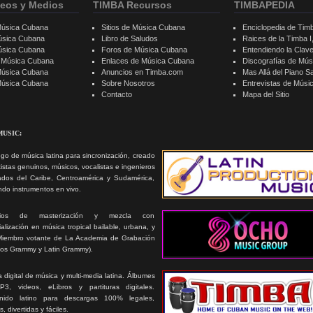
eos y Medios
TIMBA Recursos
TIMBAPEDIA
Música Cubana
Sitios de Música Cubana
Enciclopedia de Tim
úsica Cubana
Libro de Saludos
Raices de la Timba I, 
úsica Cubana
Foros de Música Cubana
Entendiendo la Clav
e Música Cubana
Enlaces de Música Cubana
Discografías de Mú
Música Cubana
Anuncios en Timba.com
Mas Allá del Piano S
 Música Cubana
Sobre Nosotros
Entrevistas de Mús
Contacto
Mapa del Sitio
MUSIC:
go de música latina para sincronización, creado
tistas genuinos, músicos, vocalistas e ingenieros
ados del Caribe, Centroamérica y Sudamérica,
ando instrumentos en vivo.
icios de masterización y mezcla con
alización en música tropical bailable, urbana, y
Miembro votante de La Academia de Grabación
ios Grammy y Latin Grammy).
 digital de música y multi-media latina. Álbumes
3, videos, eLibros y partituras digitales.
nido latino para descargas 100% legales,
s, divertidas y fáciles.