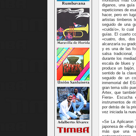
montunos más con
diganos, una guía
repeticiones de esa 
hacer, pero en lug
artistas timberos 
seguido de una gu
«cuida’o», lo cua
guías. El cuarto c
«cuatro, dos, do
alcanzaría su gra
y es una de las fo
salsa tradicional
durante los mediad
escala de blues y
produce un bajón,
sentido de la cla
seguido de un co
inmemorial del EG
gran tema sólo pue
Artex, que tambié
Fiera». Escucha 
instrumentos de ri
por detrás de la p
vez iniciada la nue
«Se La Aplicaron 
japonesa de «Rap d
más que una nov