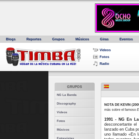
Blogs
Reportes
Grupos
Músicos
Giras
Eventos
Videos
Fotos
Radio
GRUPOS
NG La Banda
Discography
NOTA DE KEVIN (200
más sobre el famoso
E
Videos
1991 - NG En La
Fotos
desconcertante el
lanzado en Cuba p
Músicos
uno llamado «En l
Entrevistas