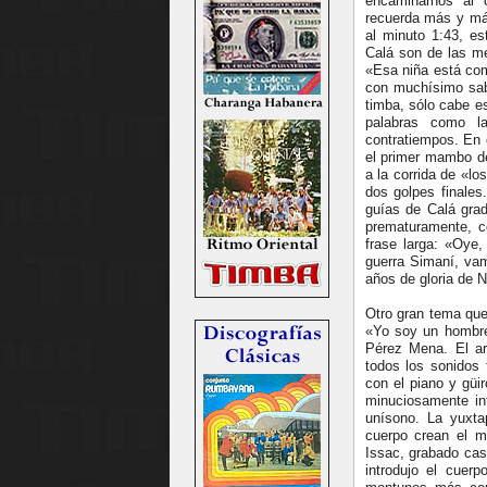
encaminarnos al 
recuerda más y más
al minuto 1:43, e
Calá son de las m
«Esa niña está com
con muchísimo sabo
timba, sólo cabe e
palabras como l
contratiempos. En c
el primer mambo de
a la corrida de «lo
dos golpes finale
guías de Calá gra
prematuramente, c
frase larga: «Oy
guerra Simaní, vam
años de gloria de N
Otro gran tema que
«Yo soy un hombre
Pérez Mena. El arr
todos los sonidos 
con el piano y güi
minuciosamente in
unísono. La yuxtap
cuerpo crean el m
Issac, grabado cas
introdujo el cuer