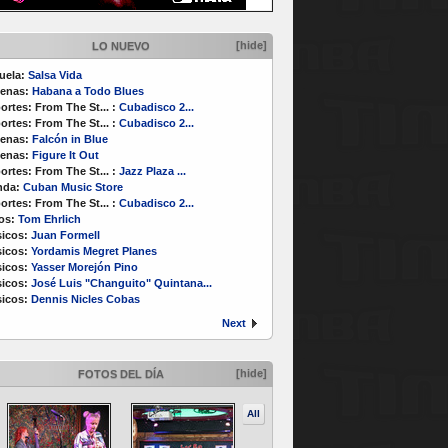
[hide]
LO NUEVO
uela:
Salsa Vida
enas:
Habana a Todo Blues
ortes:
From The St...
:
Cubadisco 2...
ortes:
From The St...
:
Cubadisco 2...
enas:
Falcón in Blue
enas:
Figure It Out
ortes:
From The St...
:
Jazz Plaza ...
nda:
Cuban Music Store
ortes:
From The St...
:
Cubadisco 2...
os:
Tom Ehrlich
icos:
Juan Formell
icos:
Yordamis Megret Planes
icos:
Yasser Morejón Pino
icos:
José Luis "Changuito" Quintana...
icos:
Dennis Nicles Cobas
Next
[hide]
FOTOS DEL DÍA
All