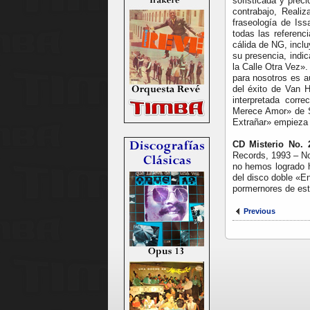
sofisticada y prec
contrabajo, Reali
fraseología de Is
todas las referenc
cálida de NG, inclu
su presencia, indi
la Calle Otra Vez»
para nosotros es a
del éxito de Van H
interpretada corr
Merece Amor» de Si
Extrañar» empieza 
CD Misterio No. 
Records, 1993 – Nos
no hemos logrado 
del disco doble «En
pormernores de este
Previous