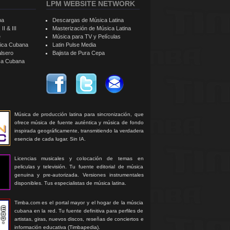
LPM WEBSITE NETWORK
ba
Descargas de Música Latina
II & III
Masterización de Música Latina
e
Música para TV y Películas
sica Cubana
Latin Pulse Media
alsero
Bajista de Pura Cepa
ica Cubana
Música de producción latina para sincronización, que
ofrece música de fuente auténtica y música de fondo
inspirada geográficamente, transmitiendo la verdadera
esencia de cada lugar. Sin IA.
Licencias musicales y colocación de temas en
peliculas y televisión. Tu fuente editorial de música
genuina y pre-autorizada. Versiones instrumentales
disponibles. Tus especialistas de música latina.
Timba.com es el portal mayor y el hogar de la múscia
cubana en la red. Tu fuente definitiva para perfiles de
artistas, giras, nuevos discos, reseñas de conciertos e
información educativa (Timbapedia).