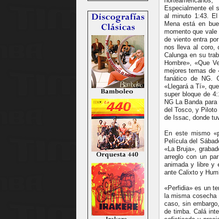
norteamericanos
Especialmente el s
al minuto 1:43. E
Mena está en bue
momento que vale l
de viento entra po
nos lleva al coro,
Calunga en su tra
Hombre», «Que Ven
mejores temas de «
fanático de NG. O
«Llegará a Tí», qu
super bloque de 4:
NG La Banda para a
del Tosco, y Pilot
de Issac, donde tu
En este mismo «pe
Película del Sába
«La Bruja», grabad
arreglo con un pa
animada y libre y 
ante Calixto y Hum
«Perfidia» es un t
la misma cosecha 
caso, sin embargo,
de timba. Calá inte