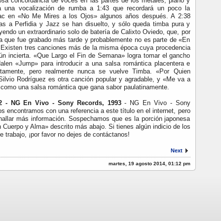
iosa concordancia de voces en las partes de los metales, piano y
za una vocalización de rumba a 1:43 que recordará un poco la
sac en «No Me Mires a los Ojos» algunos años después. A 2:38
ias a Perfidia y Jazz se han disuelto, y sólo queda timba pura y
yendo un extraordinario solo de batería de Calixto Oviedo, que, por
ca que fue grabado más tarde y probablemente no es parte de «En
. Existen tres canciones más de la misma época cuya procedencia
ún incierta. «Que Largo el Fin de Semana» logra tomar el gancho
alen «Jump» para introducir a una salsa romántica placentera e
ectamente, pero realmente nunca se vuelve Timba. «Por Quien
lvio Rodríguez es otra canción popular y agradable, y «Me va a
como una salsa romántica que gana sabor paulatinamente.
2 - NG En Vivo - Sony Records, 1993
- NG En Vivo - Sony
 encontramos con una referencia a este título en el internet, pero
hallar más información. Sospechamos que es la porción japonesa
 Cuerpo y Alma» descrito más abajo. Si tienes algún indicio de los
 trabajo, ¡por favor no dejes de contáctanos!
Next
martes, 19 agosto 2014, 01:12 pm