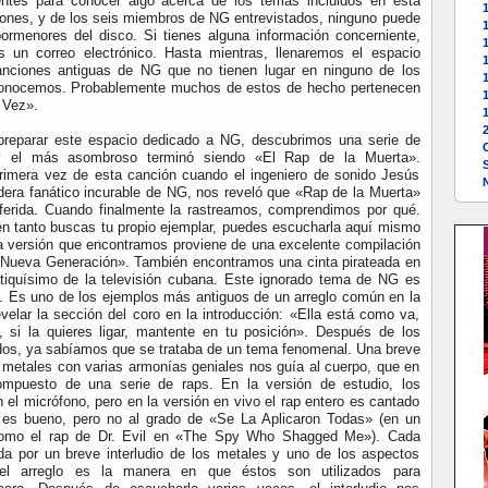
entes para conocer algo acerca de los temas incluidos en esta
ones, y de los seis miembros de NG entrevistados, ninguno puede
ormenores del disco. Si tienes alguna información concerniente,
1
s un correo electrónico. Hasta mientras, llenaremos el espacio
1
nciones antiguas de NG que no tienen lugar en ninguno de los
1
conocemos. Probablemente muchos de estos de hecho pertenecen
 Vez».
preparar este espacio dedicado a NG, descubrimos una serie de
 y el más asombroso terminó siendo «El Rap de la Muerta».
imera vez de esta canción cuando el ingeniero de sonido Jesús
dera fanático incurable de NG, nos reveló que «Rap de la Muerta»
ferida. Cuando finalmente la rastreamos, comprendimos por qué.
n tanto buscas tu propio ejemplar, puedes escucharla aquí mismo
a versión que encontramos proviene de una excelente compilación
«Nueva Generación». También encontramos una cinta pirateada en
tiquísimo de la televisión cubana. Este ignorado tema de NG es
. Es uno de los ejemplos más antiguos de un arreglo común en la
velar la sección del coro en la introducción: «Ella está como va,
 si la quieres ligar, mantente en tu posición». Después de los
os, ya sabíamos que se trataba de un tema fenomenal. Una breve
s metales con varias armonías geniales nos guía al cuerpo, que en
mpuesto de una serie de raps. En la versión de estudio, los
 el micrófono, pero en la versión en vivo el rap entero es cantado
p es bueno, pero no al grado de «Se La Aplicaron Todas» (en un
mo el rap de Dr. Evil en «The Spy Who Shagged Me»). Cada
a por un breve interludio de los metales y uno de los aspectos
el arreglo es la manera en que éstos son utilizados para