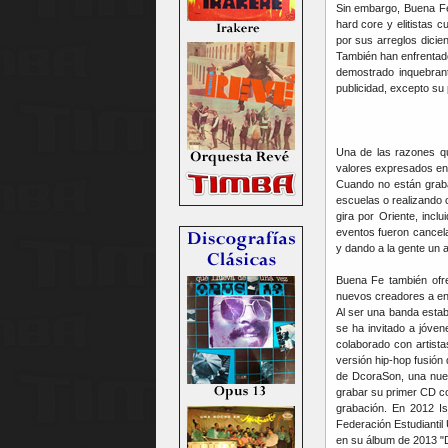
Sin embargo, Buena Fe
hard core y elitistas c
por sus arreglos dici
También han enfrentado
demostrado inquebran
publicidad, excepto su p
Una de las razones qu
valores expresados en 
Cuando no están graban
escuelas o realizando 
gira por Oriente, inc
eventos fueron cancela
y dando a la gente un a
Buena Fe también ofre
nuevos creadores a enc
Al ser una banda esta
se ha invitado a jóve
colaborado con artist
versión hip-hop fusión
de DcoraSon, una nuev
grabar su primer CD co
grabación. En 2012 Is
Federación Estudiantil
en su álbum de 2013 "D