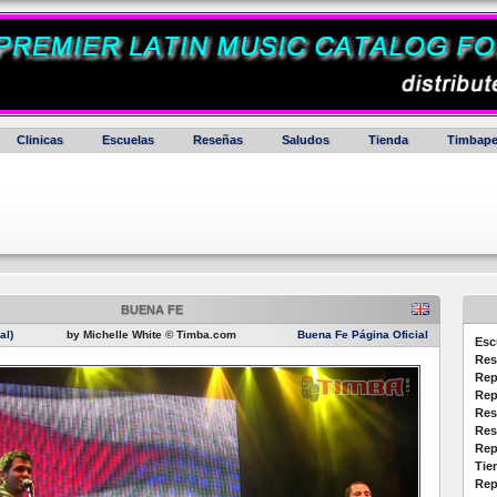
Clinicas
Escuelas
Reseñas
Saludos
Tienda
Timbape
BUENA FE
al)
by Michelle White © Timba.com
Buena Fe Página Oficial
Esc
Res
Rep
Rep
Res
Res
Rep
Tie
Rep