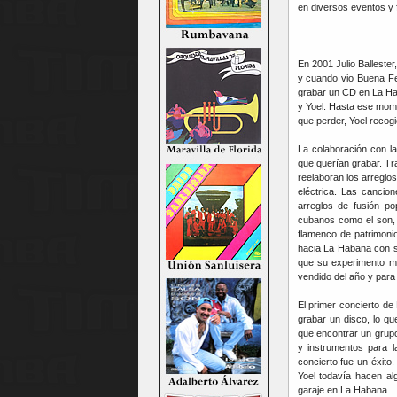
en diversos eventos y 
En 2001 Julio Ballest
y cuando vio Buena Fe
grabar un CD en La Hab
y Yoel. Hasta ese mom
que perder, Yoel recogi
La colaboración con l
que querían grabar. T
reelaboran los arreglos
eléctrica. Las cancio
arreglos de fusión po
cubanos como el son, 
flamenco de patrimoni
hacia La Habana con su
que su experimento mu
vendido del año y par
El primer concierto de
grabar un disco, lo qu
que encontrar un grup
y instrumentos para l
concierto fue un éxit
Yoel todavía hacen al
garaje en La Habana.