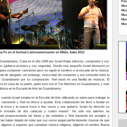
Fot
Mus
Mus
Mus
Mus
Mus
a Fe en el festival Latinoamericando en Milán, Italia 2012
Guantánamo, Cuba en el año 1999 por Israel Rojas (director, compositor y voz
nez (guitarra acústica y voz segunda). Desde muy pequeño Israel demostró un
y para componer canciones pero no siguió el sendero a la escuela de la música.
título de abogado, sin embargo, nunca dejó de componer y era conocido entre la
e Guantánamo por su composición. Yoel nació en una familia de músicos. Él
rra en casa de su padre, quien tocó con el Trio Martínez en Guantánamo, y más
 clásica en la Escuela de Arte de Guantánamo.
cuando Israel estaba en la Escuela de Arte utilizando un piano para trabajar la
canciones y Yoel se ofrece a ayudar. Esta colaboración les llevó a fundar un
 la trova y la nueva trova a dos voces y una guitarra. Israel ha descrito su
un trovador de dos cabezas y cuatro manos". No sólo sus talentos se
el proporcionando las letras y las melodías y Yoel haciendo los arreglos y
rían haber dejado de notar que sus voces pegan perfectamente. A pesar de que
a algunos a suponer que cantaban música religiosa, eligieron el nombre Buena