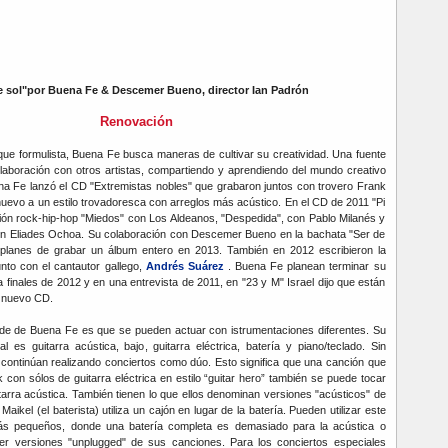
e sol"por Buena Fe & Descemer Bueno, director Ian Padrón
Renovación
que formulista, Buena Fe busca maneras de cultivar su creatividad. Una fuente
olaboración con otros artistas, compartiendo y aprendiendo del mundo creativo
na Fe lanzó el CD "Extremistas nobles" que grabaron juntos con trovero Frank
nuevo a un estilo trovadoresca con arreglos más acústico. En el CD de 2011 "Pi
ión rock-hip-hop "Miedos" con Los Aldeanos, "Despedida", con Pablo Milanés y
on Eliades Ochoa. Su colaboración con Descemer Bueno en la bachata "Ser de
 planes de grabar un álbum entero en 2013. También en 2012 escribieron la
junto con el cantautor gallego,
Andrés Suárez
. Buena Fe planean terminar su
 finales de 2012 y en una entrevista de 2011, en "23 y M" Israel dijo que están
 nuevo CD.
s de de Buena Fe es que se pueden actuar con istrumentaciones diferentes. Su
l es guitarra acústica, bajo, guitarra eléctrica, batería y piano/teclado. Sin
 continúan realizando conciertos como dúo. Esto significa que una canción que
con sólos de guitarra eléctrica en estilo “guitar hero” también se puede tocar
arra acústica. También tienen lo que ellos denominan versiones "acústicos" de
ikel (el baterista) utiliza un cajón en lugar de la batería. Pueden utilizar este
ás pequeños, donde una batería completa es demasiado para la acústica o
r versiones "unplugged" de sus canciones. Para los conciertos especiales