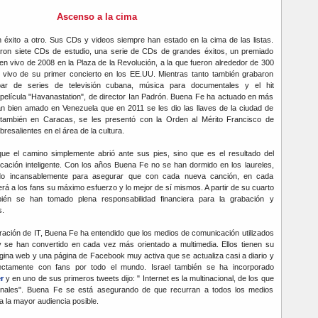
Ascenso a la cima
 éxito a otro. Sus CDs y videos siempre han estado en la cima de las listas.
ron siete CDs de estudio, una serie de CDs de grandes éxitos, un premiado
n vivo de 2008 en la Plaza de la Revolución, a la que fueron alrededor de 300
vivo de su primer concierto en los EE.UU. Mientras tanto también grabaron
ar de series de televisión cubana, música para documentales y el hit
a película "Havanastation", de director Ian Padrón. Buena Fe ha actuado en más
an bien amado en Venezuela que en 2011 se les dio las llaves de la ciudad de
también en Caracas, se les presentó con la Orden al Mérito Francisco de
resalientes en el área de la cultura.
que el camino simplemente abrió ante sus pies, sino que es el resultado del
ificación inteligente. Con los años Buena Fe no se han dormido en los laureles,
ado incansablemente para asegurar que con cada nueva canción, en cada
rá a los fans su máximo esfuerzo y lo mejor de sí mismos. A partir de su cuarto
ién se han tomado plena responsabilidad financiera para la grabación y
s.
eración de IT, Buena Fe ha entendido que los medios de comunicación utilizados
oy se han convertido en cada vez más orientado a multimedia. Ellos tienen su
ágina web y una página de Facebook muy activa que se actualiza casi a diario y
rectamente con fans por todo el mundo. Israel también se ha incorporado
r
y en uno de sus primeros tweets dijo: " Internet es la multinacional, de los que
onales". Buena Fe se está asegurando de que recurran a todos los medios
 a la mayor audiencia posible.