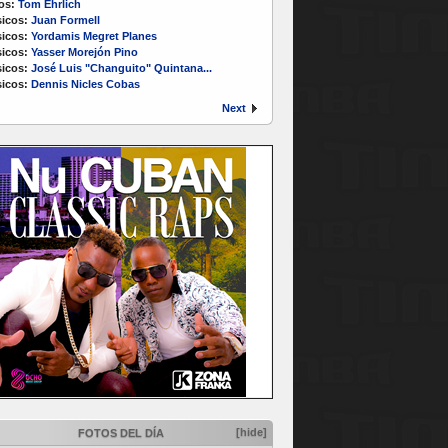
os:
Tom Ehrlich
icos:
Juan Formell
icos:
Yordamis Megret Planes
icos:
Yasser Morejón Pino
icos:
José Luis "Changuito" Quintana...
icos:
Dennis Nicles Cobas
Next
[hide]
FOTOS DEL DÍA