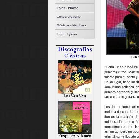
Fotos - Photos
Concert reports
Músicos - Members
Letra - Lyrics
Buen
Buena Fe se fundó en 
primera) y Yoel Martí
talento para el canto 
En su lugar, tiene un 
comunidad artística d
primero aprendió guita
tarde estudió guitarra
Los dos se conocieron 
melodía de una de sus 
dúo en la tradición de
colaboración como "
complementan con Isra
armonías, pero no pod
originalmente llevado 