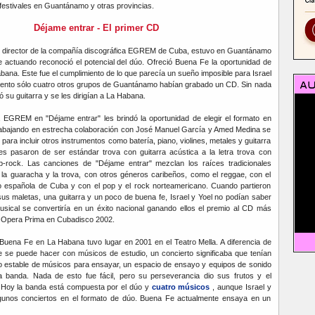
festivales en Guantánamo y otras provincias.
Déjame entrar - El primer CD
er, director de la compañía discográfica EGREM de Cuba, estuvo en Guantánamo
 actuando reconoció el potencial del dúo. Ofreció Buena Fe la oportunidad de
ana. Este fue el cumplimiento de lo que parecía un sueño imposible para Israel
ento sólo cuatro otros grupos de Guantánamo habían grabado un CD. Sin nada
ó su guitarra y se les dirigían a La Habana.
a EGREM en "Déjame entrar" les brindó la oportunidad de elegir el formato en
rabajando en estrecha colaboración con José Manuel García y Amed Medina se
 para incluir otros instrumentos como batería, piano, violines, metales y guitarra
nes pasaron de ser estándar trova con guitarra acústica a la letra trova con
p-rock. Las canciones de "Déjame entrar" mezclan los raíces tradicionales
la guaracha y la trova, con otros géneros caribeños, como el reggae, con el
o española de Cuba y con el pop y el rock norteamericano. Cuando partieron
s maletas, una guitarra y un poco de buena fe, Israel y Yoel no podían saber
sical se convertiría en un éxito nacional ganando ellos el premio al CD más
a Opera Prima en Cubadisco 2002.
 Buena Fe en La Habana tuvo lugar en 2001 en el Teatro Mella. A diferencia de
e se puede hacer con músicos de estudio, un concierto significaba que tenían
o estable de músicos para ensayar, un espacio de ensayo y equipos de sonido
a banda. Nada de esto fue fácil, pero su perseverancia dio sus frutos y el
o. Hoy la banda está compuesta por el dúo y
cuatro músicos
, aunque Israel y
gunos conciertos en el formato de dúo. Buena Fe actualmente ensaya en un