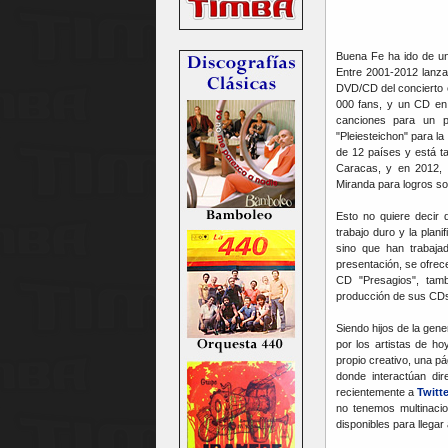
Buena Fe ha ido de un
Entre 2001-2012 lanza
DVD/CD del concierto e
000 fans, y un CD en 
canciones para un p
"Pleiesteichon" para l
de 12 países y está t
Caracas, y en 2012, 
Miranda para logros sob
Esto no quiere decir 
trabajo duro y la plan
sino que han trabaj
presentación, se ofrece
CD "Presagios", tamb
producción de sus CD
Siendo hijos de la gen
por los artistas de h
propio creativo, una p
donde interactúan di
recientemente a
Twitte
no tenemos multinaci
disponibles para llegar