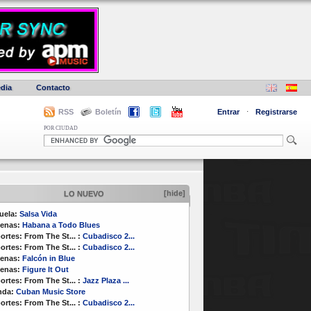
dia
Contacto
RSS
Boletín
Entrar
·
Registrarse
POR CIUDAD
[hide]
LO NUEVO
uela:
Salsa Vida
enas:
Habana a Todo Blues
ortes:
From The St...
:
Cubadisco 2...
ortes:
From The St...
:
Cubadisco 2...
enas:
Falcón in Blue
enas:
Figure It Out
ortes:
From The St...
:
Jazz Plaza ...
nda:
Cuban Music Store
ortes:
From The St...
:
Cubadisco 2...