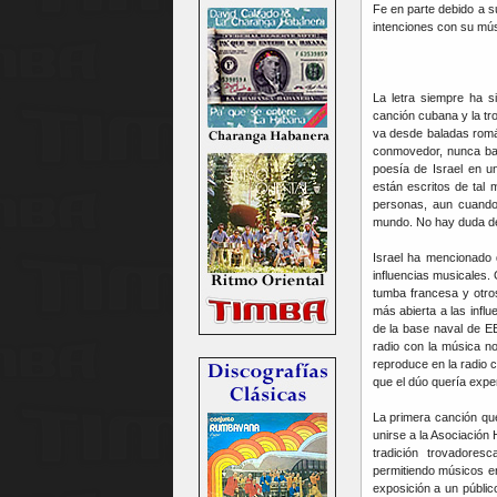
Fe en parte debido a su
intenciones con su mús
La letra siempre ha s
canción cubana y la tro
va desde baladas románt
conmovedor, nunca ban
poesía de Israel en 
están escritos de tal
personas, aun cuando 
mundo. No hay duda de 
Israel ha mencionado
influencias musicales.
tumba francesa y otro
más abierta a las infl
de la base naval de E
radio con la música n
reproduce en la radio c
que el dúo quería expe
La primera canción que
unirse a la Asociación
tradición trovadores
permitiendo músicos en
exposición a un públi