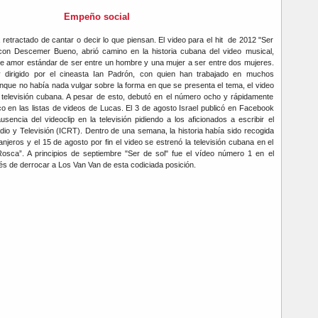
Empeño social
etractado de cantar o decir lo que piensan. El video para el hit de 2012 "Ser
o con Descemer Bueno, abrió camino en la historia cubana del video musical,
de amor estándar de ser entre un hombre y una mujer a ser entre dos mujeres.
y dirigido por el cineasta Ian Padrón, con quien han trabajado en muchos
nque no había nada vulgar sobre la forma en que se presenta el tema, el video
 televisión cubana. A pesar de esto, debutó en el número ocho y rápidamente
o en las listas de videos de Lucas. El 3 de agosto Israel publicó en Facebook
usencia del videoclip en la televisión pidiendo a los aficionados a escribir el
dio y Televisión (ICRT). Dentro de una semana, la historia había sido recogida
anjeros y el 15 de agosto por fin el video se estrenó la televisión cubana en el
sca”. A principios de septiembre "Ser de sol" fue el vídeo número 1 en el
s de derrocar a Los Van Van de esta codiciada posición.