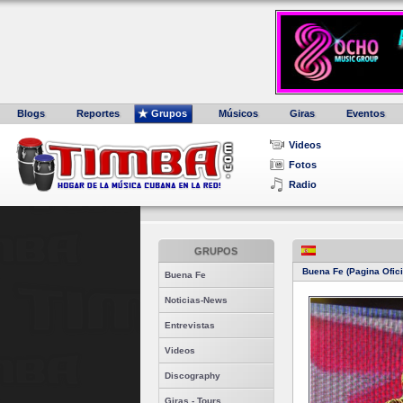
Blogs
Reportes
Grupos
Músicos
Giras
Eventos
Videos
Fotos
Radio
GRUPOS
Buena Fe (Pagina Ofici
Buena Fe
Noticias-News
Entrevistas
Videos
Discography
Giras - Tours