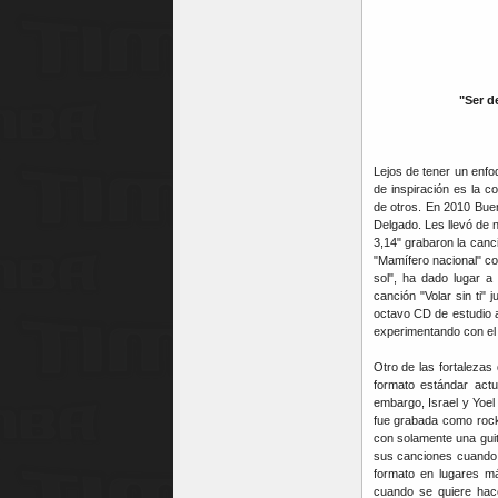
"Ser d
Lejos de tener un enfo
de inspiración es la c
de otros. En 2010 Bue
Delgado. Les llevó de 
3,14" grabaron la canc
"Mamífero nacional" c
sol", ha dado lugar a
canción "Volar sin ti" 
octavo CD de estudio a
experimentando con el
Otro de las fortaleza
formato estándar actua
embargo, Israel y Yoel
fue grabada como rock 
con solamente una guit
sus canciones cuando Ma
formato en lugares m
cuando se quiere hace