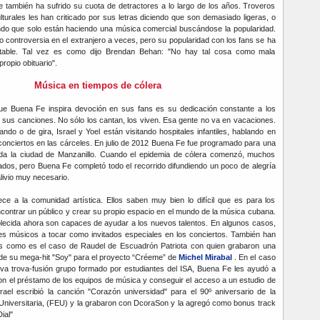
 también ha sufrido su cuota de detractores a lo largo de los años. Troveros
ulturales les han criticado por sus letras diciendo que son demasiado ligeras, o
endo que solo están haciendo una música comercial buscándose la popularidad.
 controversia en el extranjero a veces, pero su popularidad con los fans se ha
table. Tal vez es como dijo Brendan Behan: "No hay tal cosa como mala
ropio obituario".
Música en tiempos de cólera
e Buena Fe inspira devoción en sus fans es su dedicación constante a los
sus canciones. No sólo los cantan, los viven. Esa gente no va en vacaciones.
do o de gira, Israel y Yoel están visitando hospitales infantiles, hablando en
conciertos en las cárceles. En julio de 2012 Buena Fe fue programado para una
luida la ciudad de Manzanillo. Cuando el epidemia de cólera comenzó, muchos
dos, pero Buena Fe completó todo el recorrido difundiendo un poco de alegría
livio muy necesario.
ce a la comunidad artística. Ellos saben muy bien lo difícil que es para los
ontrar un público y crear su propio espacio en el mundo de la música cubana.
blecida ahora son capaces de ayudar a los nuevos talentos. En algunos casos,
nes músicos a tocar como invitados especiales en los conciertos. También han
as como es el caso de Raudel de Escuadrón Patriota con quien grabaron una
 de su mega-hit "Soy" para el proyecto “Créeme” de
Michel Mirabal
. En el caso
a trova-fusión grupo formado por estudiantes del ISA, Buena Fe les ayudó a
n el préstamo de los equipos de música y conseguir el acceso a un estudio de
rael escribió la canción "Corazón universidad" para el 90º aniversario de la
 Universitaria, (FEU) y la grabaron con DcoraSon y la agregó como bonus track
ial"