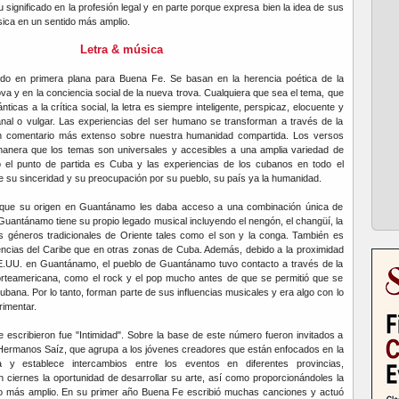
 significado en la profesión legal y en parte porque expresa bien la idea de sus
ica en un sentido más amplio.
Letra & música
ido en primera plana para Buena Fe. Se basan en la herencia poética de la
va y en la conciencia social de la nueva trova. Cualquiera que sea el tema, que
icas a la crítica social, la letra es siempre inteligente, perspicaz, elocuente y
al o vulgar. Las experiencias del ser humano se transforman a través de la
un comentario más extenso sobre nuestra humanidad compartida. Los versos
 manera que los temas son universales y accesibles a una amplia variedad de
el punto de partida es Cuba y las experiencias de los cubanos en todo el
su sinceridad y su preocupación por su pueblo, su país ya la humanidad.
 que su origen en Guantánamo les daba acceso a una combinación única de
 Guantánamo tiene su propio legado musical incluyendo el nengón, el changüí, la
s géneros tradicionales de Oriente tales como el son y la conga. También es
uencias del Caribe que en otras zonas de Cuba. Además, debido a la proximidad
E.UU. en Guantánamo, el pueblo de Guantánamo tuvo contacto a través de la
orteamericana, como el rock y el pop mucho antes de que se permitió que se
ubana. Por lo tanto, forman parte de sus influencias musicales y era algo con lo
rimentar.
 escribieron fue "Intimidad". Sobre la base de este número fueron invitados a
 Hermanos Saíz, que agrupa a los jóvenes creadores que están enfocados en la
ca y establece intercambios entre los eventos en diferentes provincias,
 ciernes la oportunidad de desarrollar su arte, así como proporcionándoles la
co más amplio. En su primer año Buena Fe escribió muchas canciones y actuó