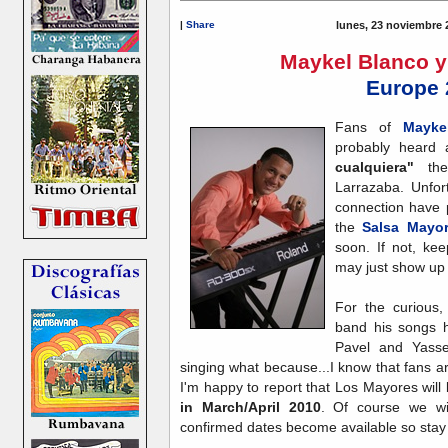
|
Share
lunes, 23 noviembre 
Maykel Blanco y
Europe 
Fans of
Mayk
probably heard 
cualquiera"
th
Larrazaba. Unfor
connection have 
the
Salsa Mayo
soon. If not, k
may just show up 
For the curious,
band his songs h
Pavel and Yasse
singing what because...I know that fans a
I'm happy to report that Los Mayores will
in March/April 2010
. Of course we wi
confirmed dates become available so stay 