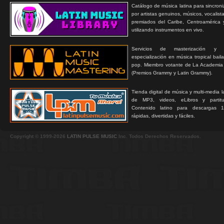
Catálogo de música latina para sincroni
por artistas genuinos, músicos, vocalist
premiados del Caribe, Centroamérica 
utilizando instrumentos en vivo.
Servicios de masterización y
especialización en música tropical bail
pop. Miembro votante de La Academia
(Premios Grammy y Latin Grammy).
Tienda digital de música y multi-media 
de MP3, videos, eLibros y partitur
Contenido latino para descargas 1
rápidas, divertidas y fáciles.
Copyright © 1999-2026
LATIN PULSE MUSIC
Inc. Todos Derechos Reservados.