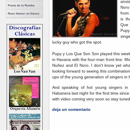
anxi
Poeta de la Rumba
Noro
from
Russ Hamer on Dance
is t
Que 
Pupy
singe
lucky guy who got the spot.
Pupy y Los Que Son Son played this week
in Havana with the four-man front line: 
Nuñez and El Noro. I don't know yet wha
looking forward to seeing this combination 
ups of the young generation of singers in
And speaking of hot young singers in
Habanera last night for the first time sinc
with video coming very soon so stay tuned.
deja un comentario