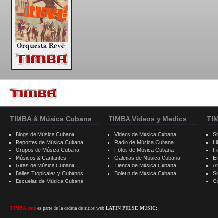
TIMBA & Música Cubana
TIMBA Videos y Medios
TI
Blogs de Música Cubana
Videos de Música Cubana
Si
Reportes de Música Cubana
Radio de Música Cubana
Li
Grupos de Música Cubana
Fotos de Música Cubana
F
Músicos & Cantantes
Galerias de Música Cubana
E
Giras de Música Cubana
Tienda de Música Cubana
A
Bailes Tropicales y Cubanos
Boletín de Música Cubana
S
Escuelas de Música Cubana
C
TIMBA.com
es parte de la cadena de sitios web
LATIN PULSE MUSIC: