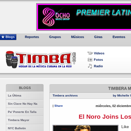
Blogs
Reportes
Grupos
Músicos
Giras
Eventos
Videos
Fotos
Radio
BLOGS
TIMBERA 
La Última
Timbera archives
by Michelle 
Sin Clave No Hay Na
|
Share
miércoles, 02 diciembr
Pa' Ponerte En Talla
El Noro Joins Lo
Timbera Mayor
Lik
NYC Bulletin