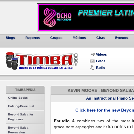
Blogs
Reportes
Grupos
Músicos
Giras
Eventos
Videos
Fotos
Radio
TIMBAPEDIA
KEVIN MOORE - BEYOND SALSA 
Online Books
An Instructional Piano S
Catalog-Price List
Click here for the new Beyo
Beyond Salsa for
Beginners
Estudio 4
combines two of the most int
extra notes in t
grace note arpeggios and
Beyond Salsa
Percussion