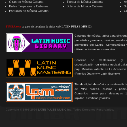
Giras de Música Cubana
Tienda de Música Cubana
A
Bailes Tropicales y Cubanos
Boletín de Música Cubana
S
Escuelas de Música Cubana
C
TIMBA.com
es parte de la cadena de sitios web
LATIN PULSE MUSIC:
Catálogo de música latina para sincroni
por artistas genuinos, músicos, vocalist
premiados del Caribe, Centroamérica 
utilizando instrumentos en vivo.
Servicios de masterización y
especialización en música tropical bail
pop. Miembro votante de La Academia
(Premios Grammy y Latin Grammy).
Tienda digital de música y multi-media 
de MP3, videos, eLibros y partitur
Contenido latino para descargas 1
rápidas, divertidas y fáciles.
Copyright © 1999-2026
LATIN PULSE MUSIC
Inc. Todos Derechos Reservados.