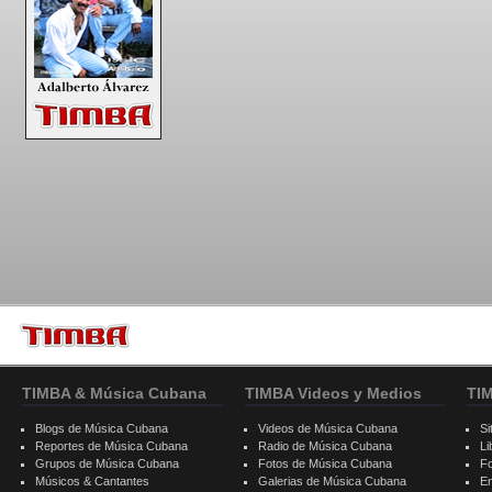
TIMBA & Música Cubana
TIMBA Videos y Medios
TI
Blogs de Música Cubana
Videos de Música Cubana
Si
Reportes de Música Cubana
Radio de Música Cubana
Li
Grupos de Música Cubana
Fotos de Música Cubana
F
Músicos & Cantantes
Galerias de Música Cubana
E