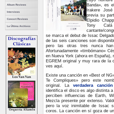
Banda», es el
Album Reviews
Irakere José
Interviews
previa su par
Concert Reviews
Elpidio Chap
Tony Cal
La Última Archives
cantante/cong
se marca el debut de Issac Delgado
de las seis canciones son disponi
pero las otras tres nunca han
Afortunadamente «timbómano» Cés
en Nueva York (ahora en España), 
EGREM original y muy rara de la
ves aquí.
Existe una canción en «Best of NG
Te Compliques» pero este nomb
original. La
verdadera canción
identifica el disco es algo distinta
perciben influencias de Earth, 
Mezcla presente por extenso. Vald
pero la voz inimitable de Issac 
coros. La canción en sí goza de un