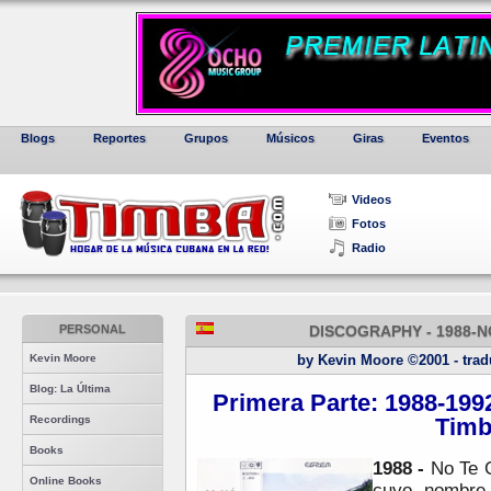
Blogs
Reportes
Grupos
Músicos
Giras
Eventos
Videos
Fotos
Radio
PERSONAL
DISCOGRAPHY - 1988-
Kevin Moore
by Kevin Moore ©2001 - tradu
Blog: La Última
Primera Parte: 1988-1992
Recordings
Tim
Books
1988 -
No Te 
Online Books
cuyo nombre