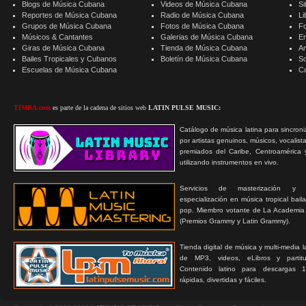
Blogs de Música Cubana
Videos de Música Cubana
Si
Reportes de Música Cubana
Radio de Música Cubana
Li
Grupos de Música Cubana
Fotos de Música Cubana
F
Músicos & Cantantes
Galerias de Música Cubana
E
Giras de Música Cubana
Tienda de Música Cubana
A
Bailes Tropicales y Cubanos
Boletín de Música Cubana
S
Escuelas de Música Cubana
C
TIMBA.com
es parte de la cadena de sitios web
LATIN PULSE MUSIC:
Catálogo de música latina para sincroni
por artistas genuinos, músicos, vocalist
premiados del Caribe, Centroamérica 
utilizando instrumentos en vivo.
Servicios de masterización y
especialización en música tropical bail
pop. Miembro votante de La Academia
(Premios Grammy y Latin Grammy).
Tienda digital de música y multi-media 
de MP3, videos, eLibros y partitur
Contenido latino para descargas 1
rápidas, divertidas y fáciles.