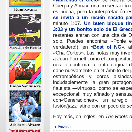
Cuerpo y Alma», una presentación e
es buena, pero la interpretación e
se invita a un recién nacido p
minuto 1:07.
Un buen bloque ti
3:03 y un bonito solo de El Grec
restantes entran con una cita de Du
solo. Puedes encontrar «Ponle e
verdadero!), en «
Best of NG
», a
«Cha Cortés». Las notas muy inven
a Juan Formell como el compositor,
nos lo confirma la cinta original 
cabe nuevamente en el ámbito del j
estrambóticos y coros aislado
indudablemente la gran protagon
flautista —virtuoso, como se espe
excepcional: muy afinado y sensual
con«Generaciones», un arreglo
fusión/jazz latino con un poco de
s
Hay más, en inglés, en
The Roots o
Previous