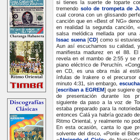
si tienes la suerte de toparte c
tremendo
solo de trompeta de J
cual corona con un glissando perf
canción que en «Best of NG» den
en realidad la segunda canción, 
salsa melódica mellada por una a
Issac suena
[
CD
] como si estuvie
Aun así escuchamos su calidad, y
manifiesta madurez en el 88. E
revela en el mambo de 2:55 y se n
piano eléctrico de Peruchín. «Con
en CD, es una obra más al estilo
ínfulas de Irakere o el precurso
minuto 4:31, sin embargo,
escucha
[
escriban a EGREM
]
que sugiere q
de presentación durante los pr
siguiente da paso a la voz de T
estaba preparado para la notoried
entonces Calá ya habría gozado de 
Ritmo Oriental, y realmente no podr
En esta ocasión, canta lo que p
solvente del disco, «Ponle el Bibe
«
Abriendo el Ciclo
» de Nueva Ge