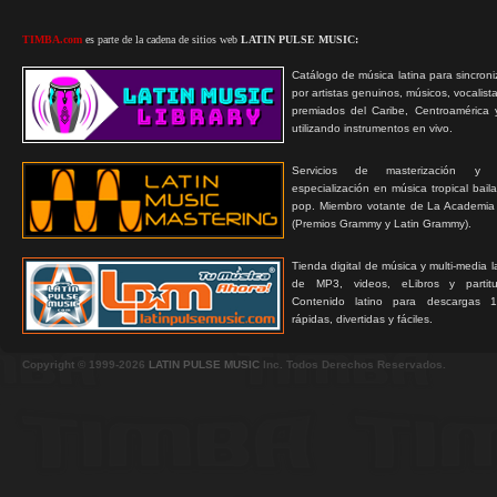
TIMBA.com
es parte de la cadena de sitios web
LATIN PULSE MUSIC:
Catálogo de música latina para sincroni
por artistas genuinos, músicos, vocalist
premiados del Caribe, Centroamérica 
utilizando instrumentos en vivo.
Servicios de masterización y
especialización en música tropical bail
pop. Miembro votante de La Academia
(Premios Grammy y Latin Grammy).
Tienda digital de música y multi-media 
de MP3, videos, eLibros y partitur
Contenido latino para descargas 1
rápidas, divertidas y fáciles.
Copyright © 1999-2026
LATIN PULSE MUSIC
Inc. Todos Derechos Reservados.