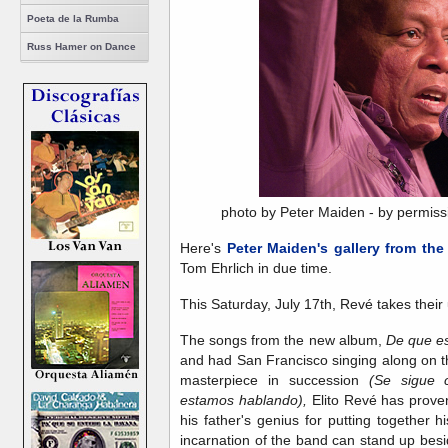
Poeta de la Rumba
Russ Hamer on Dance
photo by Peter Maiden - by permis
Here's
Peter Maiden's gallery from the
Tom Ehrlich in due time.
This Saturday, July 17th, Revé takes their
The songs from the new album,
De que e
and had San Francisco singing along on the 
masterpiece in succession
(Se sigue 
estamos hablando),
Elito Revé has proven
his father's genius for putting together hi
incarnation of the band can stand up besid