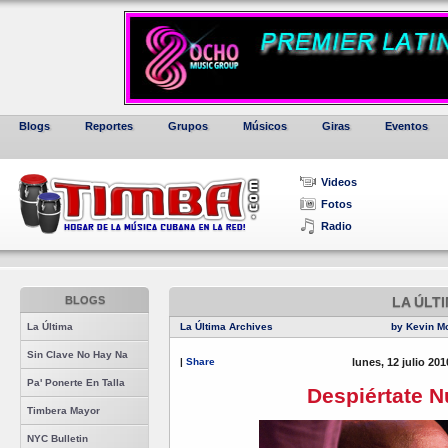
Blogs
Reportes
Grupos
Músicos
Giras
Eventos
Videos
Fotos
Radio
BLOGS
LA ÚLT
La Última
La Última Archives
by Kevin M
Sin Clave No Hay Na
|
Share
lunes, 12 julio 20
Pa' Ponerte En Talla
Despiértate N
Timbera Mayor
NYC Bulletin