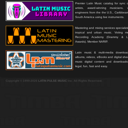
Premier Latin Music catalog for sync c
artists, award-winning musicians, 
engineers from the the U.S., Caribbean
South America using live instruments.
Mastering and mixing services specializ
tropical and urban music. Voting 
Recording Academy (Grammy & L
Awards). Member NARIP.
Latin music & multi-media downloa
albums, videos, eBooks and digital shee
music digital content and downloa
legal, fun, fast and easy.
Copyright © 1999-2026
LATIN PULSE MUSIC
Inc. All Rights Reserved.