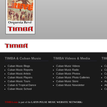
TIMBA & Cuban Music
TIMBA Videos & Media
TI
Cuban Music Blogs
Cuban Music Videos
C
Cuban Music Reports
Cuban Music Radio
C
Cuban Music Artists
Cuban Music Photos
C
Cuban Music Players
Cuban Music Photo Galleries
C
Cuban Music Tours
Cuban Music Store
Ad
Cuban & Tropical Dance
Cuban Music Newsletter
A
Cuban Music School
C
TIMBA.com
is part of the
LATIN PULSE MUSIC WEBSITE NETWORK: