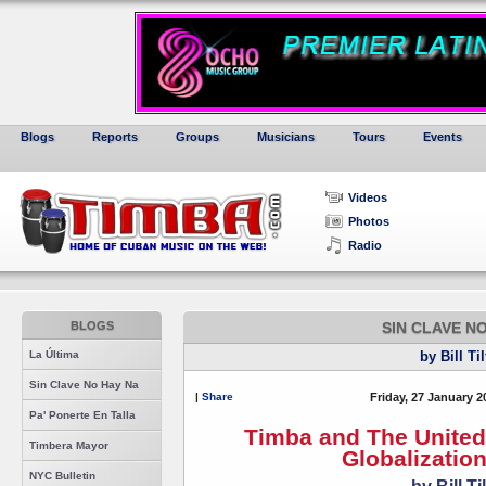
Blogs
Reports
Groups
Musicians
Tours
Events
Videos
Photos
Radio
BLOGS
SIN CLAVE N
La Última
by Bill Ti
Sin Clave No Hay Na
|
Share
Friday, 27 January 2
Pa' Ponerte En Talla
Timba and The United 
Timbera Mayor
Globalizatio
NYC Bulletin