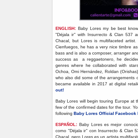
ENGLISH:
Baby Lores my be best known
"Déjala ir" with Insurrecto & Clan 537 
Chacal, but Lores is multifaceted artist
Cienfuegos, he has a very nice timbre as 
bass and is also a composer, arranger and
success as a reggaetonero, he decided
genres where he collaborated with sta
Ochoa, Omi Hernández, Roldan (Orishas),
who also did some of the arrangements 
became available in 2017 at digital ret
out!
Baby Lores will begin touring Europe at 
few of the confirmed dates for the tour. Y
following
Baby Lores Official Facebook
ESPAÑOL:
Baby Lores es mejor conoci
como "Déjala ir" con Insurrecto & Clan 
Chacal, pero Lores es un artista multifa