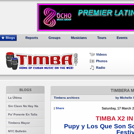
Blogs
Reports
Groups
Musicians
Tours
Events
Videos
Photos
Radio
BLOGS
TIMBERA 
La Última
Timbera archives
by Michelle 
Sin Clave No Hay Na
|
Share
Saturday, 17 March 2
Pa' Ponerte En Talla
TIMBA X2 I
Timbera Mayor
Pupy y Los Que Son S
Festi
NYC Bulletin