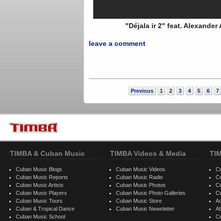
"Déjala ir 2" feat. Alexande
leave a comment
Previous
1
2
3
4
5
6
7
TIMBA & Cuban Music
TIMBA Videos & Media
TI
Cuban Music Blogs
Cuban Music Videos
C
Cuban Music Reports
Cuban Music Radio
C
Cuban Music Artists
Cuban Music Photos
C
Cuban Music Players
Cuban Music Photo Galleries
C
Cuban Music Tours
Cuban Music Store
Ad
Cuban & Tropical Dance
Cuban Music Newsletter
A
Cuban Music School
C