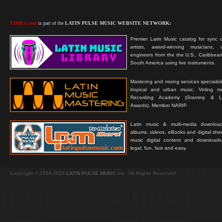
TIMBA.com
is part of the
LATIN PULSE MUSIC WEBSITE NETWORK:
Premier Latin Music catalog for sync c
artists, award-winning musicians, 
engineers from the the U.S., Caribbean
South America using live instruments.
Mastering and mixing services specializ
tropical and urban music. Voting 
Recording Academy (Grammy & L
Awards). Member NARIP.
Latin music & multi-media downloa
albums, videos, eBooks and digital shee
music digital content and downloa
legal, fun, fast and easy.
Copyright © 1999-2026
LATIN PULSE MUSIC
Inc. All Rights Reserved.