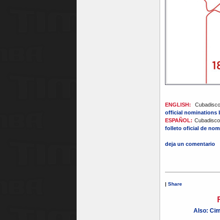
ENGLISH:
Cubadisco 
official nominations
ESPAÑOL:
Cubadisco 
folleto oficial de no
deja un comentario
|
Share
Also: Ci