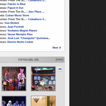
ortes:
From The St...
:
Cubadisco 2...
enas:
Falcón in Blue
enas:
Figure It Out
ortes:
From The St...
:
Jazz Plaza ...
nda:
Cuban Music Store
ortes:
From The St...
:
Cubadisco 2...
os:
Tom Ehrlich
icos:
Juan Formell
icos:
Yordamis Megret Planes
icos:
Yasser Morejón Pino
icos:
José Luis "Changuito" Quintana...
icos:
Dennis Nicles Cobas
Next
[hide]
FOTOS DEL DÍA
All