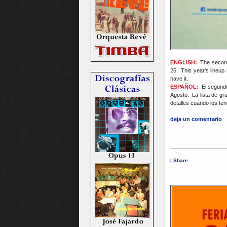
ENGLISH:
The second
25. This year's lineu
have it.
ESPAÑOL:
El segundo 
Agosto. La lista de g
detalles cuando los t
deja un comentario
|
Share