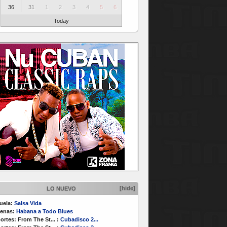
36
31
1
2
3
4
5
6
Today
[hide]
LO NUEVO
uela:
Salsa Vida
enas:
Habana a Todo Blues
ortes:
From The St...
:
Cubadisco 2...