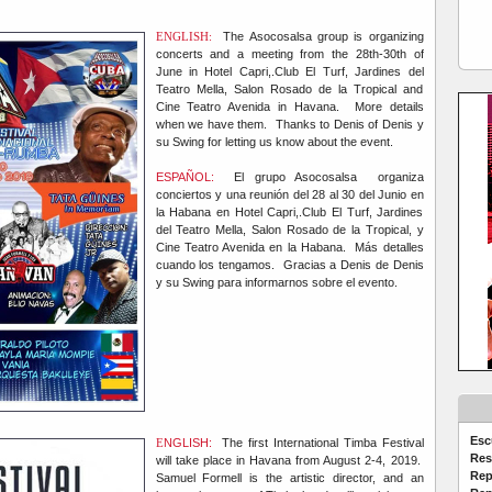
ENGLISH:
The Asocosalsa group is organizing
concerts and a meeting from the 28th-30th of
June in Hotel Capri,.Club El Turf, Jardines del
Teatro Mella, Salon Rosado de la Tropical and
Cine Teatro Avenida in Havana. More details
when we have them. Thanks to Denis of Denis y
su Swing for letting us know about the event.
ESPAÑOL:
El grupo Asocosalsa organiza
conciertos y una reunión del 28 al 30 del Junio en
la Habana en Hotel Capri,.Club El Turf, Jardines
del Teatro Mella, Salon Rosado de la Tropical, y
Cine Teatro Avenida en la Habana. Más detalles
cuando los tengamos. Gracias a Denis de Denis
y su Swing para informarnos sobre el evento.
Esc
E
NGLISH:
The first International Timba Festival
Res
will take place in Havana from August 2-4, 2019.
Rep
Samuel Formell is the artistic director, and an