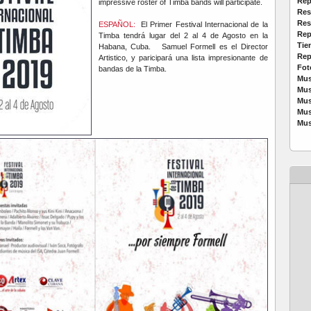
Rep
impressive roster of Timba bands will participate.
Res
Res
ESPAÑOL:
El Primer Festival Internacional de la
Rep
Timba tendrá lugar del 2 al 4 de Agosto en la
Tie
Habana, Cuba. Samuel Formell es el Director
Rep
Artistico, y paricipará una lista impresionante de
Fot
bandas de la Timba.
Mus
Mus
Mus
Mus
Mus