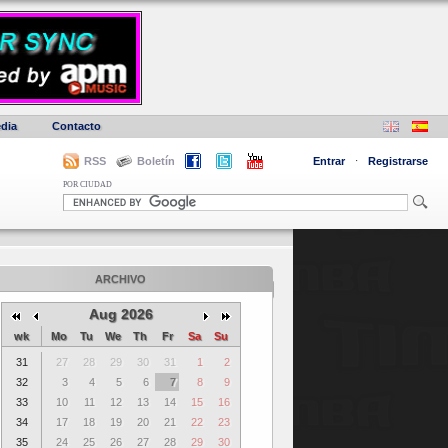
dia
Contacto
RSS
Boletín
Entrar
·
Registrarse
POR CIUDAD
ARCHIVO
Aug 2026
wk
Mo
Tu
We
Th
Fr
Sa
Su
31
27
28
29
30
31
1
2
32
3
4
5
6
7
8
9
33
10
11
12
13
14
15
16
34
17
18
19
20
21
22
23
35
24
25
26
27
28
29
30