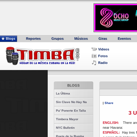
Blogs
Reportes
Grupos
Músicos
Giras
Eventos
Videos
Fotos
Radio
BLOGS
La Última
Sin Clave No Hay Na
|
Share
Pa' Ponerte En Talla
3 U
Timbera Mayor
ENGLISH:
There are 
near Havana:
NYC Bulletin
ESPAÑOL:
Hay tres 
Poeta de la Rumba