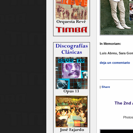
In Memoriam:
Luis Abreu, Sara Gon
deja un comentario
|
Share
The 2nd 
Photos