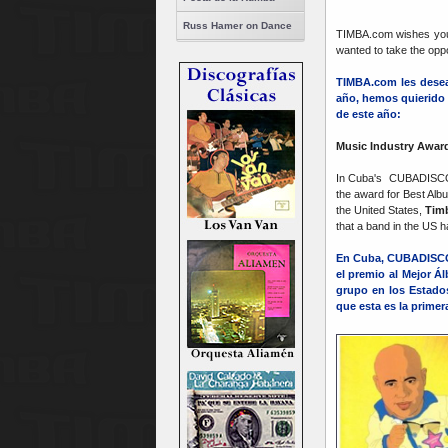
Russ Hamer on Dance
TIMBA.com wishes you 
wanted to take the opp
TIMBA.com les desea
año, hemos quierido
de este año:
Music Industry Awar
In Cuba's CUBADIS
the award for Best Alb
the United States,
Timb
that a band in the US h
En Cuba, CUBADISC
el premio al Mejor Á
grupo en los Estado
que esta es la primer