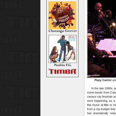
Pupy Cantor
an
In the late 1990s, and
some bands from Cuba 
various city festivals
were happening, as a 
this music at little or
from a city budget tha
has dramatically redu