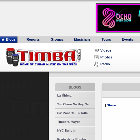
Blogs
Reports
Groups
Musicians
Tours
Events
Videos
Photos
Radio
BLOGS
La Última
Sin Clave No Hay Na
|
Share
Pa' Ponerte En Talla
Timbera Mayor
NYC Bulletin
Poeta de la Rumba