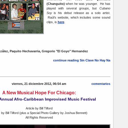
(Changuito)
when he was younger. He has
played with several groups, but
Cubano
Soy
is his debut release as a solo artist.
Raúl's website, which includes some sound
clips, is
here
.
zález, Paquito Hechavarria, Gregorio "El Goyo" Hernandez
continue reading Sin Clave No Hay Na
viernes, 21 diciembre 2012, 06:54 am
comentarios
A New Musical Hope For Chicago:
Annual Afro-Caribbean Improvised Music Festival
Article by Bill Tilford
 by Bill Tilford (plus a Special Photo Gallery by Joshua Bennett)
All Rights Reserved