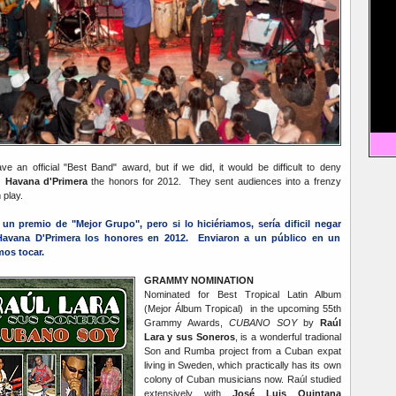
 an official "Best Band" award, but if we did, it would be difficult to deny
 Havana d'Primera
the honors for 2012. They sent audiences into a frenzy
 play.
n premio de "Mejor Grupo", pero si lo hiciériamos, sería dificil negar
Havana D'Primera los honores en 2012. Enviaron a un público en un
mos tocar.
GRAMMY NOMINATION
Nominated for Best Tropical Latin Album
(Mejor Álbum Tropical) in the upcoming 55th
Grammy Awards,
CUBANO SOY
by
Raúl
Lara y sus Soneros
, is a wonderful tradional
Son and Rumba project from a Cuban expat
living in Sweden, which practically has its own
colony of Cuban musicians now. Raúl studied
extensively with
José Luis Quintana