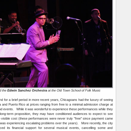
d the
Edwin Sanchez Orchestra
at the Old Town School of Folk Music
 for a brief period in more recent years, Chicagoans had the luxury of seeing
and Puerto Rico at prices ranging from free to a minimal admission charge at
 and events. While it was wonderful to experience these performances while they
long-term proposition, they may have conditioned audiences to expect to see
 no visible cost (these performances were never truly "free" since payment came
t was experiencing escalating problems over the years). More recently, the city
ced its financial support for several musical events, cancelling some and