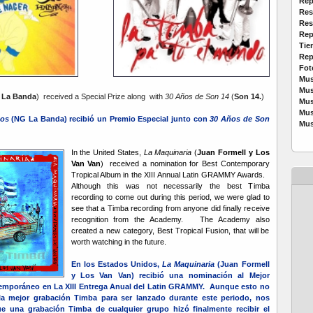
Rep
Res
Res
Rep
Tie
Rep
Fot
Mus
Mus
 La Banda
) received a Special Prize along with
30 Años de Son 14
(
Son 14.
)
Mus
Mus
ños
(NG La Banda) recibió un Premio Especial junto con
30 Años de Son
Mus
In the United States,
La Maquinaria
(
Juan Formell y Los
Van Van
) received a nomination for Best Contemporary
Tropical Album in the XIII Annual Latin GRAMMY Awards.
Although this was not necessarily the best Timba
recording to come out during this period, we were glad to
see that a Timba recording from anyone did finally receive
recognition from the Academy. The Academy also
created a new category, Best Tropical Fusion, that will be
worth watching in the future.
En los Estados Unidos,
La Maquinaria
(Juan Formell
y Los Van Van) recibió una nominación al Mejor
emporáneo en La XIII Entrega Anual del Latin GRAMMY. Aunque esto no
la mejor grabación Timba para ser lanzado durante este periodo, nos
e una grabación Timba de cualquier grupo hizó finalmente recibir el