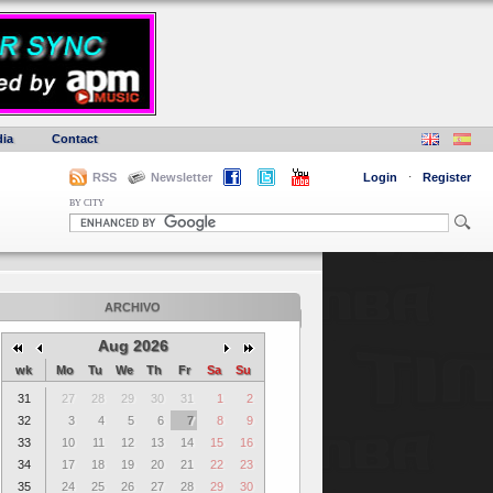
ia
Contact
RSS
Newsletter
Login
·
Register
BY CITY
ARCHIVO
Aug 2026
wk
Mo
Tu
We
Th
Fr
Sa
Su
31
27
28
29
30
31
1
2
32
3
4
5
6
7
8
9
33
10
11
12
13
14
15
16
34
17
18
19
20
21
22
23
35
24
25
26
27
28
29
30