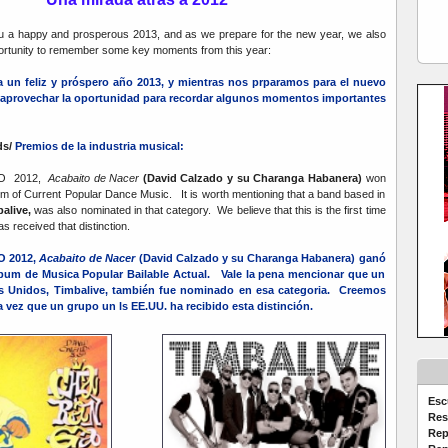
a happy and prosperous 2013, and as we prepare for the new year, we also
ortunity to remember some key moments from this year:
 un feliz y próspero año 2013, y mientras nos prparamos para el nuevo
 aprovechar la oportunidad para recordar algunos momentos importantes
ds/
Premios de la industria musical:
CO 2012,
Acabaito de Nacer
(David Calzado y su Charanga Habanera)
won
um of Current Popular Dance Music. It is worth mentioning that a band based in
alive,
was also nominated in that category. We believe that this is the first time
as received that distinction.
O 2012,
Acabaito de Nacer
(David Calzado y su Charanga Habanera) ganó
lbum de Musica Popular Bailable Actual. Vale la pena mencionar que un
s Unidos, Timbalive, también fue nominado en esa categoria. Creemos
a vez que un grupo un ls EE.UU. ha recibido esta distinción.
Esc
Res
Rep