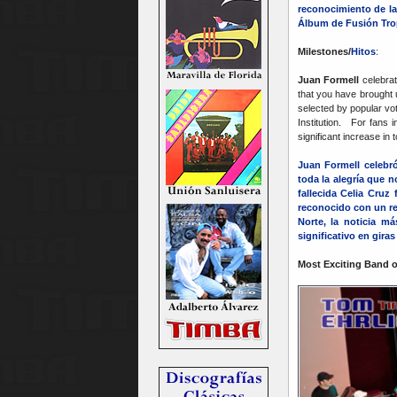
reconocimiento de l
Álbum de Fusión Tropi
Milestones/
Hitos
:
Juan Formell
celebrat
that you have brought
selected by popular vot
Institution. For fans 
significant increase in
Juan Formell celebr
toda la alegría que 
fallecida Celia Cruz
reconocido con un ret
Norte, la noticia m
significativo en gir
Most Exciting Band o