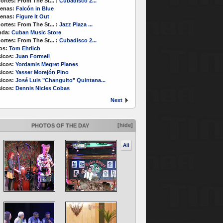
ortes:
From The St...
:
Cubadisco 2...
enas:
Falcón in Blue
enas:
Figure It Out
ortes:
From The St...
:
Jazz Plaza ...
nda:
Cuban Music Store
ortes:
From The St...
:
Cubadisco 2...
os:
Tom Ehrlich
icos:
Juan Formell
icos:
Yordamis Megret Planes
icos:
Yasser Morejón Pino
icos:
José Luis "Changuito" Quintana...
icos:
Dennis Nicles Cobas
Next
[hide]
PHOTOS OF THE DAY
All