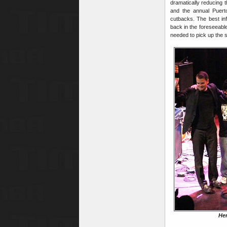
dramatically reducing 
and the annual Puert
cutbacks. The best info
back in the foreseeable 
needed to pick up the s
Hen