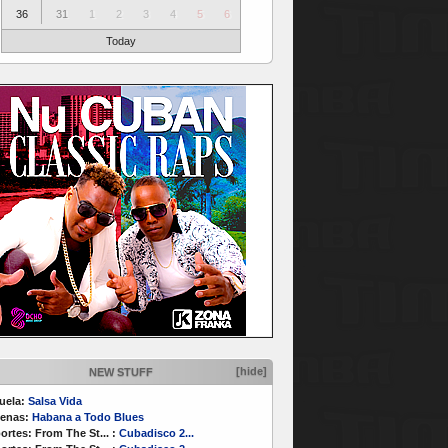
36
31
1
2
3
4
5
6
Today
[hide]
NEW STUFF
uela:
Salsa Vida
enas:
Habana a Todo Blues
ortes:
From The St...
:
Cubadisco 2...