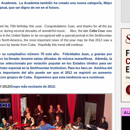
a Academia. La Academia también ha creado una nueva categoría, Mejor
cal, que ser digno de ver en el futuro.
ed his 70th birthday this year. Congratulations Juan, and thanks for all the joy
 us during several decades of wonderful music. Also, the late
Celia Cruz
was
e in the United States to be recognized with a special portrait in the Smithsonian
in North America, the most important news of the year may be that 2012 saw a
 tours by bands from Cuba. Hopefully this trend will continue.
ó su cumpleaños número 70 este año. Felicidades Juan, y gracias por
nos ha llevado durante varias décadas de música maravillosa. Además, la
 fue seleccionado por votación popular en los Estados Unidos para ser
rato especial en la Smithsonian Institution. Para los fans en América del
ás importante del año puede ser que el 2012 se registró un aumento
as con grupos de Cuba. Esperemos que esta tendencia va a continuar.
f 2012/
Grupo más excitante de 2012
: