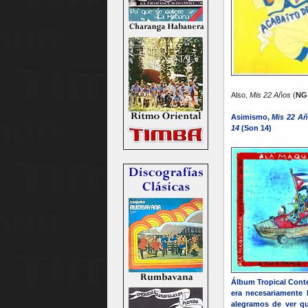
Also,
Mis 22 Años
(
NG
Asimismo,
Mis 22 A
14
(Son 14)
Álbum Tropical Cont
era necesariamente 
alegramos de ver qu