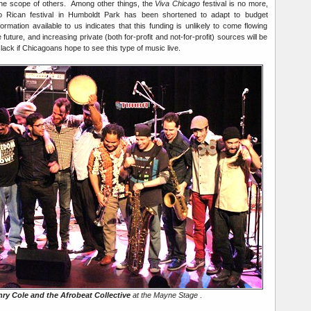
the scope of others. Among other things, the
Viva Chicago
festival is no more,
o Rican festival in Humboldt Park has been shortened to adapt to budget
rmation available to us indicates that this funding is unlikely to come flowing
future, and increasing private (both for-profit and not-for-profit) sources will be
lack if Chicagoans hope to see this type of music live.
ry Cole and the Afrobeat Collective
at the Mayne Stage
.