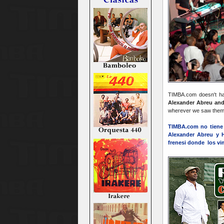
TIMBA.com doesn't have
Alexander Abreu and
wherever we saw them
TIMBA.com no tiene u
Alexander Abreu y 
frenesi donde los vi