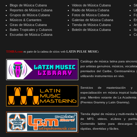
Blogs de Música Cubana
Videos de Música Cubana
Si
Reportes de Música Cubana
Radio de Música Cubana
Li
Grupos de Música Cubana
Fotos de Música Cubana
F
Músicos & Cantantes
Galerias de Música Cubana
E
Giras de Música Cubana
Tienda de Música Cubana
A
Bailes Tropicales y Cubanos
Boletín de Música Cubana
S
Escuelas de Música Cubana
C
TIMBA.com
es parte de la cadena de sitios web
LATIN PULSE MUSIC:
Catálogo de música latina para sincroni
por artistas genuinos, músicos, vocalist
premiados del Caribe, Centroamérica 
utilizando instrumentos en vivo.
Servicios de masterización y
especialización en música tropical bail
pop. Miembro votante de La Academia
(Premios Grammy y Latin Grammy).
Tienda digital de música y multi-media 
de MP3, videos, eLibros y partitur
Contenido latino para descargas 1
rápidas, divertidas y fáciles.