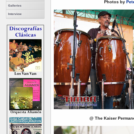
Photos by
Pet
Galleries
Interview
@ The Kaiser Permane