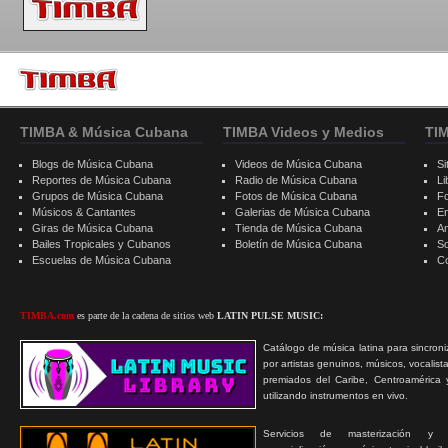
TIMBA & Música Cubana
TIMBA Videos y Medios
TI
Blogs de Música Cubana
Videos de Música Cubana
Si
Reportes de Música Cubana
Radio de Música Cubana
Li
Grupos de Música Cubana
Fotos de Música Cubana
F
Músicos & Cantantes
Galerias de Música Cubana
E
Giras de Música Cubana
Tienda de Música Cubana
A
Bailes Tropicales y Cubanos
Boletín de Música Cubana
S
Escuelas de Música Cubana
C
TIMBA.com
es parte de la cadena de sitios web
LATIN PULSE MUSIC:
Catálogo de música latina para sincroni
por artistas genuinos, músicos, vocalist
premiados del Caribe, Centroamérica 
utilizando instrumentos en vivo.
Servicios de masterización y