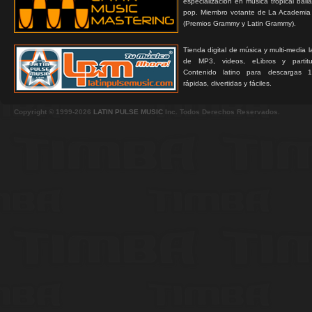
especialización en música tropical bail
pop. Miembro votante de La Academia
(Premios Grammy y Latin Grammy).
Tienda digital de música y multi-media 
de MP3, videos, eLibros y partitur
Contenido latino para descargas 1
rápidas, divertidas y fáciles.
Copyright © 1999-2026
LATIN PULSE MUSIC
Inc. Todos Derechos Reservados.