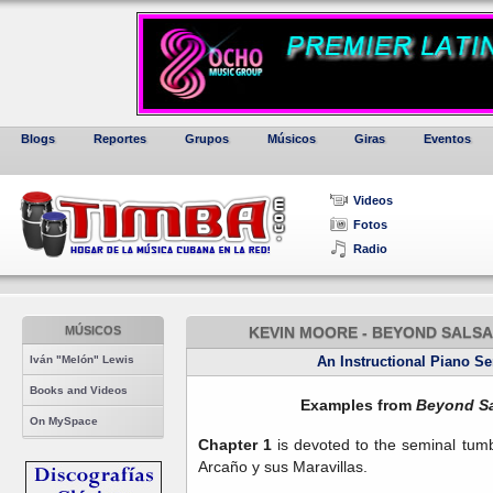
Blogs
Reportes
Grupos
Músicos
Giras
Eventos
Videos
Fotos
Radio
MÚSICOS
KEVIN MOORE - BEYOND SALSA 
Iván "Melón" Lewis
An Instructional Piano S
Books and Videos
Examples from
Beyond Sa
On MySpace
Chapter 1
is devoted to the seminal tu
Arcaño y sus Maravillas.