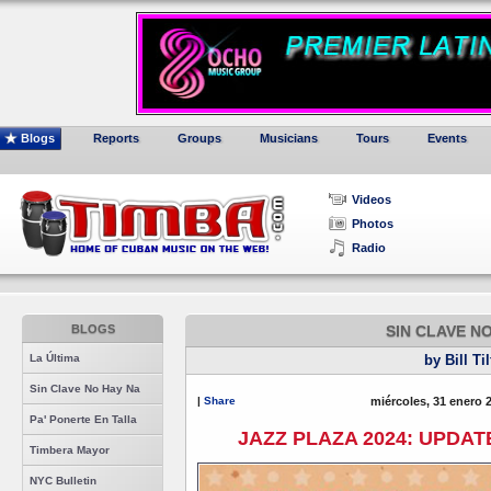
Blogs
Reports
Groups
Musicians
Tours
Events
Videos
Photos
Radio
BLOGS
SIN CLAVE N
La Última
by Bill Ti
Sin Clave No Hay Na
|
Share
miércoles, 31 enero 
Pa' Ponerte En Talla
JAZZ PLAZA 2024: UPDAT
Timbera Mayor
NYC Bulletin