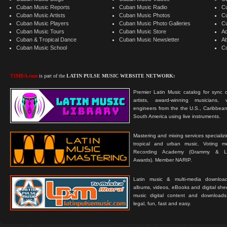
Cuban Music Reports
Cuban Music Radio
C
Cuban Music Artists
Cuban Music Photos
C
Cuban Music Players
Cuban Music Photo Galleries
C
Cuban Music Tours
Cuban Music Store
Ad
Cuban & Tropical Dance
Cuban Music Newsletter
A
Cuban Music School
C
TIMBA.com
is part of the
LATIN PULSE MUSIC WEBSITE NETWORK:
Premier Latin Music catalog for sync c
artists, award-winning musicians, 
engineers from the the U.S., Caribbean
South America using live instruments.
Mastering and mixing services specializ
tropical and urban music. Voting 
Recording Academy (Grammy & L
Awards). Member NARIP.
Latin music & multi-media downloa
albums, videos, eBooks and digital shee
music digital content and downloa
legal, fun, fast and easy.