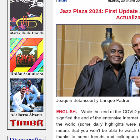
|
Share
martes, 30 enero 20
Jazz Plaza 2024: First Update 
Actualiz
Joaquín Betancourt y Enrique Padron
ENGLISH:
While the end of the COVID pan
signified the end of the entensive Internet
the world (some daily highlights were
means that you won't be able to watch th
thanks to some friends and colleagues 