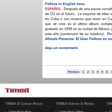
Fellove
in English here.
ESPAÑOL:
Después de una pausa conside
de CD en el futuro. La mayoria de ellas 
en Cuba o con músicos que viven en Cu
que se cree es el último álbum comple
grabado en 1999 en la ciudad de México y
esta año (centenario de su natalicio).
Pu
Altruda Presenta: El Gran Fellove
en es
deja un comentario
Previous
1
2
3
4
5
6
TIMBA & Cuban Music
TIMBA Videos & Media
TI
Cuban Music Blogs
Cuban Music Videos
C