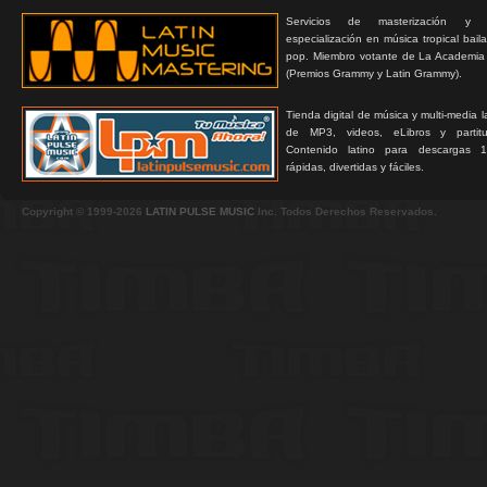
Servicios de masterización y
especialización en música tropical bail
pop. Miembro votante de La Academia
(Premios Grammy y Latin Grammy).
Tienda digital de música y multi-media 
de MP3, videos, eLibros y partitur
Contenido latino para descargas 1
rápidas, divertidas y fáciles.
Copyright © 1999-2026
LATIN PULSE MUSIC
Inc. Todos Derechos Reservados.