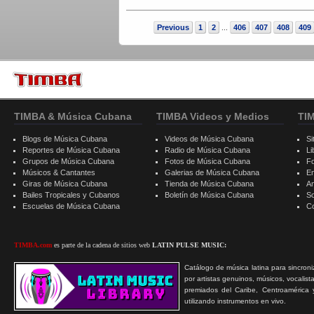
Previous
1
2
406
407
408
409
...
TIMBA & Música Cubana
TIMBA Videos y Medios
TI
Blogs de Música Cubana
Videos de Música Cubana
Si
Reportes de Música Cubana
Radio de Música Cubana
Li
Grupos de Música Cubana
Fotos de Música Cubana
F
Músicos & Cantantes
Galerias de Música Cubana
E
Giras de Música Cubana
Tienda de Música Cubana
A
Bailes Tropicales y Cubanos
Boletín de Música Cubana
S
Escuelas de Música Cubana
C
TIMBA.com
es parte de la cadena de sitios web
LATIN PULSE MUSIC:
Catálogo de música latina para sincroni
por artistas genuinos, músicos, vocalist
premiados del Caribe, Centroamérica 
utilizando instrumentos en vivo.