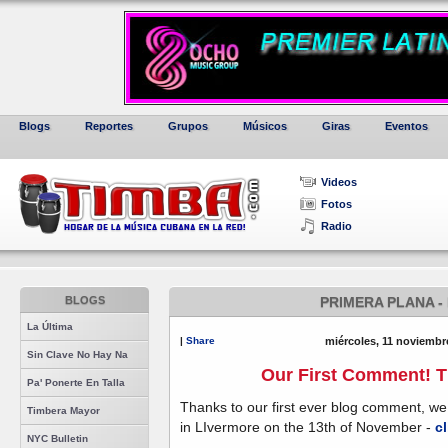
Blogs
Reportes
Grupos
Músicos
Giras
Eventos
Videos
Fotos
Radio
BLOGS
PRIMERA PLANA -
La Última
|
Share
miércoles, 11 noviembr
Sin Clave No Hay Na
Our First Comment! T
Pa' Ponerte En Talla
Thanks to our first ever blog comment, we 
Timbera Mayor
in LIvermore on the 13th of November -
c
NYC Bulletin