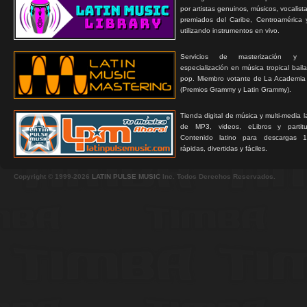
por artistas genuinos, músicos, vocalist
premiados del Caribe, Centroamérica 
utilizando instrumentos en vivo.
Servicios de masterización y
especialización en música tropical bail
pop. Miembro votante de La Academia
(Premios Grammy y Latin Grammy).
Tienda digital de música y multi-media 
de MP3, videos, eLibros y partitur
Contenido latino para descargas 1
rápidas, divertidas y fáciles.
Copyright © 1999-2026
LATIN PULSE MUSIC
Inc. Todos Derechos Reservados.