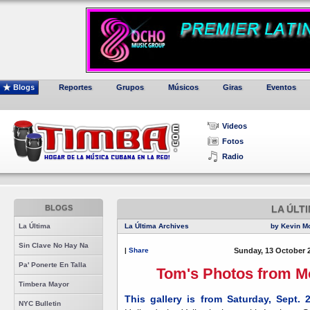
Blogs
Reportes
Grupos
Músicos
Giras
Eventos
Videos
Fotos
Radio
BLOGS
LA ÚLT
La Última
La Última Archives
by Kevin M
Sin Clave No Hay Na
|
Share
Sunday, 13 October 
Pa' Ponerte En Talla
Tom's Photos from Mo
Timbera Mayor
This gallery is from Saturday, Sept. 
NYC Bulletin