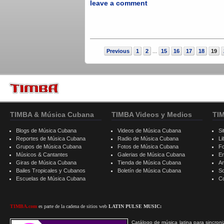
leave a comment
Previous
1
2
15
16
17
18
19
...
TIMBA & Música Cubana
TIMBA Videos y Medios
TI
Blogs de Música Cubana
Videos de Música Cubana
Si
Reportes de Música Cubana
Radio de Música Cubana
Li
Grupos de Música Cubana
Fotos de Música Cubana
F
Músicos & Cantantes
Galerias de Música Cubana
E
Giras de Música Cubana
Tienda de Música Cubana
A
Bailes Tropicales y Cubanos
Boletín de Música Cubana
S
Escuelas de Música Cubana
C
TIMBA.com
es parte de la cadena de sitios web
LATIN PULSE MUSIC:
Catálogo de música latina para sincroni