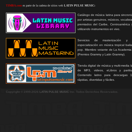
TIMBA.com
es parte de la cadena de sitios web
LATIN PULSE MUSIC:
Catálogo de música latina para sincroni
por artistas genuinos, músicos, vocalist
premiados del Caribe, Centroamérica 
utilizando instrumentos en vivo.
Servicios de masterización y
especialización en música tropical bail
pop. Miembro votante de La Academia
(Premios Grammy y Latin Grammy).
Tienda digital de música y multi-media 
de MP3, videos, eLibros y partitur
Contenido latino para descargas 1
rápidas, divertidas y fáciles.
Copyright © 1999-2026
LATIN PULSE MUSIC
Inc. Todos Derechos Reservados.