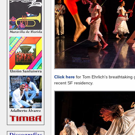
Click here
for Tom Ehrlich's breathtaking 
recent SF residency.