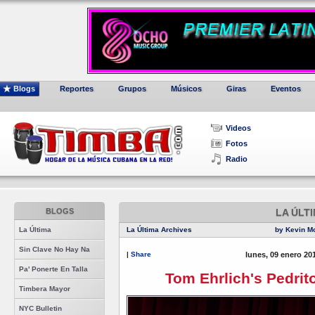
Blogs
Reportes
Grupos
Músicos
Giras
Eventos
Videos
Fotos
Radio
BLOGS
LA ÚLT
La Última
La Última Archives
by Kevin M
Sin Clave No Hay Na
|
Share
lunes, 09 enero 20
Pa' Ponerte En Talla
Tom Ehrlich's Pedrit
Timbera Mayor
NYC Bulletin