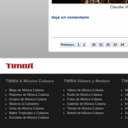
Claudia Vi
deja un comentario
Previous
1
2
30
31
32
33
34
...
TIMBA & Música Cubana
TIMBA Videos y Medios
TI
Blogs de Música Cubana
Videos de Música Cubana
Si
Reportes de Música Cubana
Radio de Música Cubana
Li
Grupos de Música Cubana
Fotos de Música Cubana
F
Músicos & Cantantes
Galerias de Música Cubana
E
Giras de Música Cubana
Tienda de Música Cubana
A
Bailes Tropicales y Cubanos
Boletín de Música Cubana
S
Escuelas de Música Cubana
C