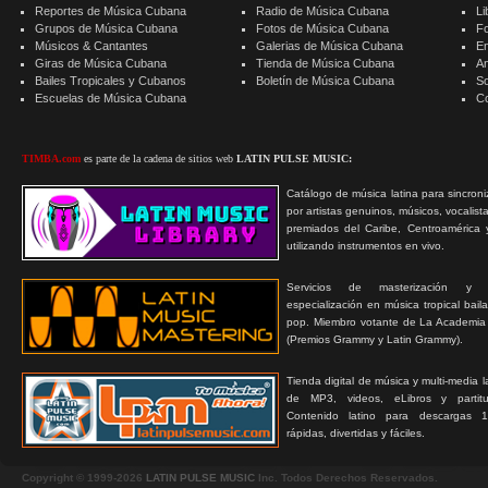
Reportes de Música Cubana
Radio de Música Cubana
Li
Grupos de Música Cubana
Fotos de Música Cubana
F
Músicos & Cantantes
Galerias de Música Cubana
E
Giras de Música Cubana
Tienda de Música Cubana
A
Bailes Tropicales y Cubanos
Boletín de Música Cubana
S
Escuelas de Música Cubana
C
TIMBA.com
es parte de la cadena de sitios web
LATIN PULSE MUSIC:
Catálogo de música latina para sincroni
por artistas genuinos, músicos, vocalist
premiados del Caribe, Centroamérica 
utilizando instrumentos en vivo.
Servicios de masterización y
especialización en música tropical bail
pop. Miembro votante de La Academia
(Premios Grammy y Latin Grammy).
Tienda digital de música y multi-media 
de MP3, videos, eLibros y partitur
Contenido latino para descargas 1
rápidas, divertidas y fáciles.
Copyright © 1999-2026
LATIN PULSE MUSIC
Inc. Todos Derechos Reservados.