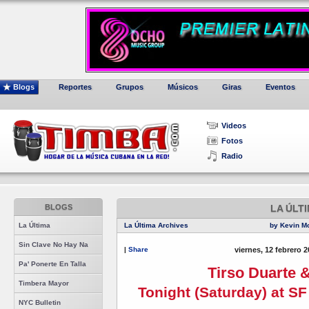
Blogs
Reportes
Grupos
Músicos
Giras
Eventos
Videos
Fotos
Radio
BLOGS
LA ÚLT
La Última
La Última Archives
by Kevin M
Sin Clave No Hay Na
|
Share
viernes, 12 febrero 
Pa' Ponerte En Talla
Tirso Duarte 
Timbera Mayor
Tonight (Saturday) at S
NYC Bulletin