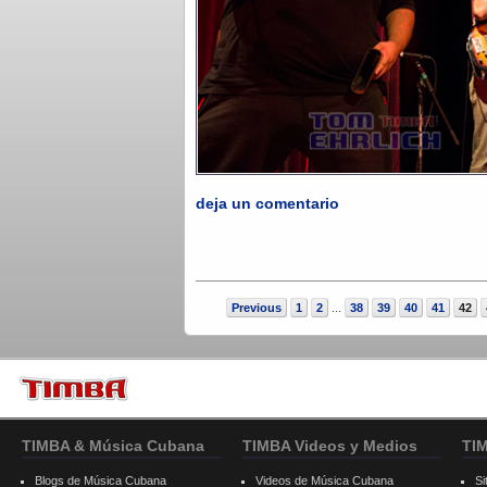
deja un comentario
Previous
1
2
38
39
40
41
42
...
TIMBA & Música Cubana
TIMBA Videos y Medios
TI
Blogs de Música Cubana
Videos de Música Cubana
Si