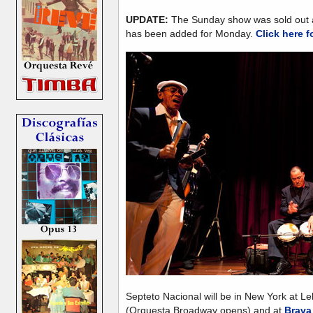
UPDATE:
The Sunday show was sold out an
has been added for Monday.
Click here f
Septeto Nacional will be in New York at 
(Orquesta Broadway opens) and at
Brava