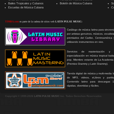
Bailes Tropicales y Cubanos
Boletín de Música Cubana
S
Escuelas de Música Cubana
C
TIMBA.com
es parte de la cadena de sitios web
LATIN PULSE MUSIC:
Catálogo de música latina para sincroni
por artistas genuinos, músicos, vocalist
premiados del Caribe, Centroamérica 
utilizando instrumentos en vivo.
Servicios de masterización y
especialización en música tropical bail
pop. Miembro votante de La Academia
(Premios Grammy y Latin Grammy).
Tienda digital de música y multi-media 
de MP3, videos, eLibros y partitur
Contenido latino para descargas 1
rápidas, divertidas y fáciles.
Copyright © 1999-2026
LATIN PULSE MUSIC
Inc. Todos Derechos Reservados.