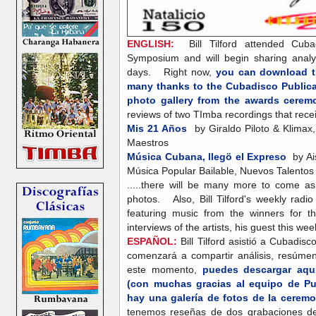
ENGLISH:
Bill Tilford attended Cuba
Symposium and will begin sharing analys
days. Right now,
you can download th
many thanks to the Cubadisco Publica
photo gallery from the awards cerem
reviews of two TImba recordings that rece
Mis 21 Años
by Giraldo Piloto & Klimax,
Maestros
Música Cubana, llegö el Expreso
by Ai
Música Popular Bailable, Nuevos Talento
.....there will be many more to come a
photos. Also, Bill Tilford's weekly radi
featuring music from the winners for t
interviews of the artists, his guest this wee
ESPAÑOL:
Bill Tilford asistió a Cubadis
comenzará a compartir análisis, resúme
este momento,
puedes descargar aquí
(con muchas gracias al equipo de Pu
hay una galería de fotos de la cerem
tenemos reseñas de dos grabaciones de