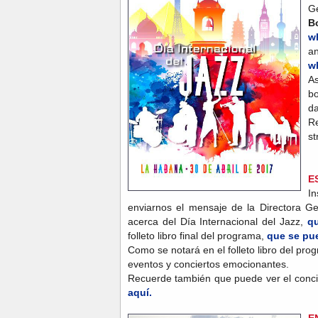
G
B
w
a
w
As
bo
da
Re
s
E
I
enviarnos el mensaje de la Directora
acerca del Día Internacional del Jazz,
qu
folleto libro final del programa,
que se pu
Como se notará en el folleto libro del pro
eventos y conciertos emocionantes.
Recuerde también que puede ver el concie
aquí.
E