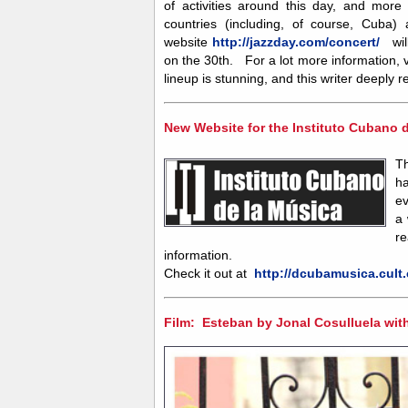
of activities around this day, and more
countries (including, of course, Cuba) 
website
http://jazzday.com/concert/
will
on the 30th. For a lot more information, 
lineup is stunning, and this writer deeply
New Website for the Instituto Cubano 
T
h
ev
a 
re
information.
Check it out at
http://dcubamusica.cult.
Film: Esteban by Jonal Cosulluela wit