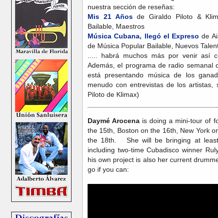
nuestra sección de reseñas:
Mis 21 Años
de Giraldo Piloto & Kl
Bailable, Maestros
Música Cubana, llegó el Expreso
de A
de Música Popular Bailable, Nuevos Talen
..... habrá muchos más por venir así c
Además, el programa de radio semanal de
está presentando música de los ganad
menudo con entrevistas de los artistas,
Piloto de Klimax)
Daymé Arocena
is doing a mini-tour of f
the 15th, Boston on the 16th, New York 
the 18th. She will be bringing at leas
including two-time Cubadisco winner Ruly
his own project is also her current drumm
go if you can: