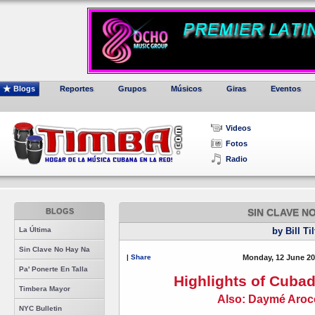
Blogs
Reportes
Grupos
Músicos
Giras
Eventos
Videos
Fotos
Radio
BLOGS
SIN CLAVE N
La Última
by Bill Ti
Sin Clave No Hay Na
|
Share
Monday, 12 June 20
Pa' Ponerte En Talla
Highlights of Cubad
Timbera Mayor
Also: Daymé Aroc
NYC Bulletin