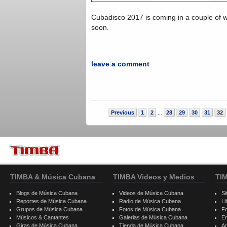
Cubadisco 2017 is coming in a couple of 
soon.
leave a comment
Previous
1
2
28
29
30
31
32
...
TIMBA & Música Cubana
TIMBA Videos y Medios
TI
Blogs de Música Cubana
Videos de Música Cubana
Si
Reportes de Música Cubana
Radio de Música Cubana
Li
Grupos de Música Cubana
Fotos de Música Cubana
F
Músicos & Cantantes
Galerias de Música Cubana
E
Giras de Música Cubana
Tienda de Música Cubana
A