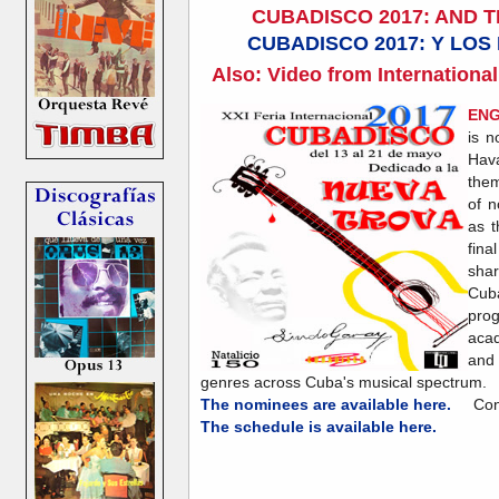
CUBADISCO 2017: AND T
CUBADISCO 2017: Y LOS 
Also: Video from International
ENG
is n
Hav
them
of n
as 
fina
shar
Cub
pro
acad
and 
genres across Cuba's musical spectrum.
The nominees are available here.
Congr
The schedule is available here.