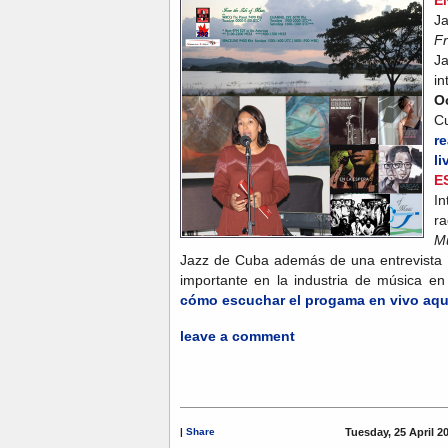
Ja
Fr
J
i
O
Cu
r
li
E
In
ra
M
Jazz de Cuba además de una entrevista
importante en la industria de música 
cómo escuchar el progama en vivo aqu
leave a comment
|
Share
Tuesday, 25 April 2