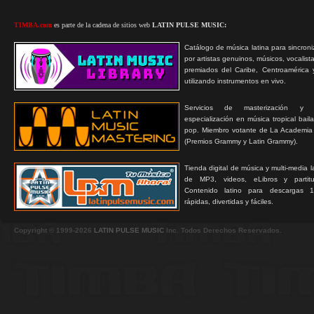
TIMBA.com
es parte de la cadena de sitios web
LATIN PULSE MUSIC:
Catálogo de música latina para sincroni
por artistas genuinos, músicos, vocalist
premiados del Caribe, Centroamérica 
utilizando instrumentos en vivo.
Servicios de masterización y
especialización en música tropical bail
pop. Miembro votante de La Academia
(Premios Grammy y Latin Grammy).
Tienda digital de música y multi-media 
de MP3, videos, eLibros y partitur
Contenido latino para descargas 1
rápidas, divertidas y fáciles.
Copyright © 1999-2026
LATIN PULSE MUSIC
Inc. Todos Derechos Reservados.