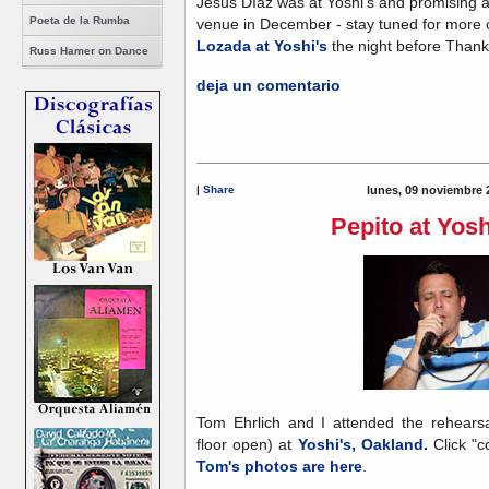
Jesús Díaz was at Yoshi's and promising 
Poeta de la Rumba
venue in December - stay tuned for more on
Lozada at Yoshi's
the night before Thank
Russ Hamer on Dance
deja un comentario
|
Share
lunes, 09 noviembre 
Pepito at Yosh
Tom Ehrlich and I attended the rehears
floor open) at
Yoshi's, Oakland.
Click "c
Tom's photos are here
.