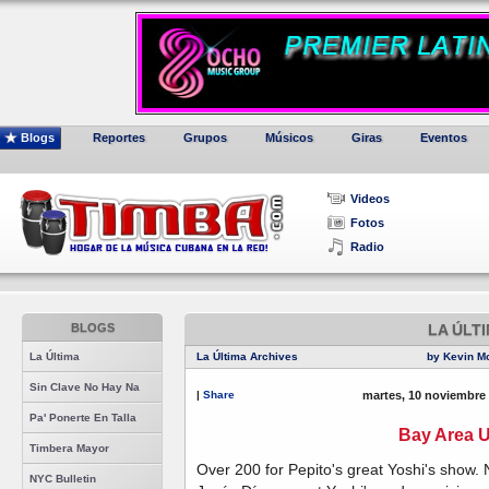
Blogs
Reportes
Grupos
Músicos
Giras
Eventos
Videos
Fotos
Radio
BLOGS
LA ÚLT
La Última
La Última Archives
by Kevin M
Sin Clave No Hay Na
|
Share
martes, 10 noviembre
Pa' Ponerte En Talla
Bay Area 
Timbera Mayor
Over 200 for Pepito's great Yoshi's show.
NYC Bulletin