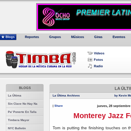
Blogs
Reportes
Grupos
Músicos
Giras
Eventos
Videos
Fotos
Radio
BLOGS
LA ÚLT
La Última
La Última Archives
by Kevin M
Sin Clave No Hay Na
|
Share
jueves, 28 septiembre
Pa' Ponerte En Talla
Monterey Jazz Fe
Timbera Mayor
Tom is putting the finishing touches on 
NYC Bulletin