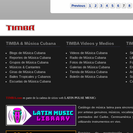
Previous
1
2
3
4
5
6
7
8
TIMBA & Música Cubana
TIMBA Videos y Medios
TI
Blogs de Música Cubana
Videos de Música Cubana
Si
Reportes de Música Cubana
Radio de Música Cubana
Li
Grupos de Música Cubana
Fotos de Música Cubana
F
Músicos & Cantantes
Galerias de Música Cubana
E
Giras de Música Cubana
Tienda de Música Cubana
A
Bailes Tropicales y Cubanos
Boletín de Música Cubana
S
Escuelas de Música Cubana
C
TIMBA.com
es parte de la cadena de sitios web
LATIN PULSE MUSIC:
Catálogo de música latina para sincroni
por artistas genuinos, músicos, vocalist
premiados del Caribe, Centroamérica 
utilizando instrumentos en vivo.
Servicios de masterización y