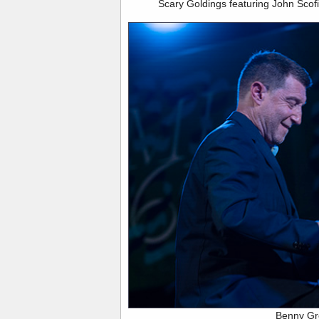
Scary Goldings featuring John Scofi
Benny G