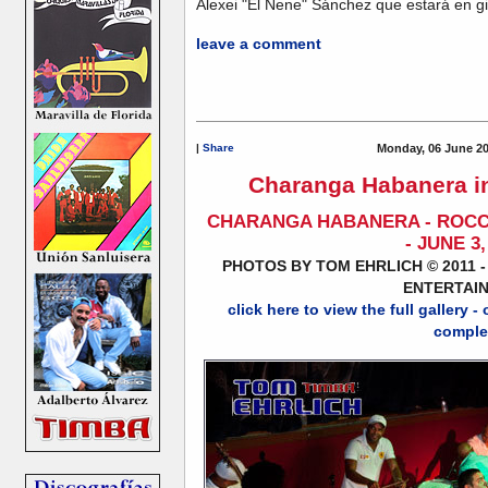
Alexei "El Nene" Sánchez que estará en g
leave a comment
|
Share
Monday, 06 June 20
Charanga Habanera in
CHARANGA HABANERA - ROCC
- JUNE 3,
PHOTOS BY TOM EHRLICH © 2011 
ENTERTAI
click here to view the full gallery -
comple