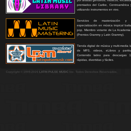
por artistas genuinos, músicos, vocalist
premiados del Caribe, Centroamérica 
utilizando instrumentos en vivo.
Servicios de masterización y
especialización en música tropical bail
pop. Miembro votante de La Academia
(Premios Grammy y Latin Grammy).
Tienda digital de música y multi-media 
de MP3, videos, eLibros y partitur
Contenido latino para descargas 1
rápidas, divertidas y fáciles.
Copyright © 1999-2026
LATIN PULSE MUSIC
Inc. Todos Derechos Reservados.