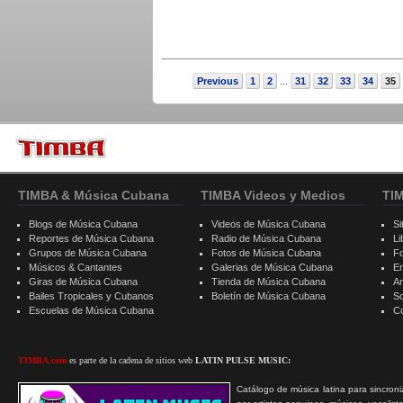
Previous
1
2
31
32
33
34
35
...
TIMBA & Música Cubana
TIMBA Videos y Medios
TI
Blogs de Música Cubana
Videos de Música Cubana
Si
Reportes de Música Cubana
Radio de Música Cubana
Li
Grupos de Música Cubana
Fotos de Música Cubana
F
Músicos & Cantantes
Galerias de Música Cubana
E
Giras de Música Cubana
Tienda de Música Cubana
A
Bailes Tropicales y Cubanos
Boletín de Música Cubana
S
Escuelas de Música Cubana
C
TIMBA.com
es parte de la cadena de sitios web
LATIN PULSE MUSIC:
Catálogo de música latina para sincroni