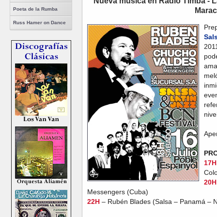
Nueva música en Radio Timba - L
Poeta de la Rumba
Marac
Russ Hamer on Dance
Pre
Sal
201
pod
ama
mel
inm
eve
refe
nive
Ape
PR
17H
Col
20H
Messengers (Cuba)
22H
– Rubén Blades (Salsa – Panamá – 