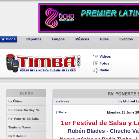
Blogs
Reportes
Grupos
Músicos
Giras
Eventos
Videos
Fotos
Radio
BLOGS
PA' PONERTE 
La Última
archives
by Michael L
Sin Clave No Hay Na
|
Share
Monday, 13 June 20
Pa' Ponerte En Talla
1er Festival de Salsa y 
Timbera Mayor
Rubén Blades - Chucho Val
NYC Bulletin