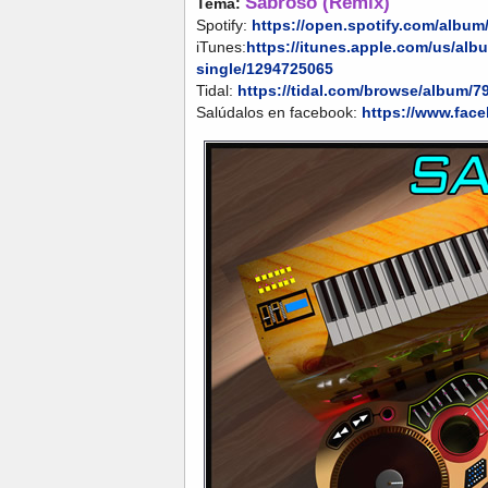
Sabroso (Remix)
Tema:
Spotify:
https://open.spotify.com/alb
iTunes:
https://itunes.apple.com/us/alb
single/1294725065
Tidal:
https://tidal.com/browse/album/7
Salúdalos en facebook:
https://www.fac