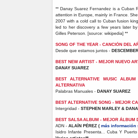
** Danay Suarez Fernandez is a Cuban R
attention in Europe, mainly in France. She 
2007 with a cold call to Cuban fusion kin
led to her discovery a few years later b
Gilles Peterson. [source: wikipedia] **
SONG OF THE YEAR - CANCIÓN DEL A
Desde que estamos juntos -
DESCEMBER
BEST NEW ARTIST - MEJOR NUEVO AR
DANAY SUAREZ
BEST ALTERNATIVE MUSIC ALBU
ALTERNATIVA
Palabras Manuales -
DANAY SUAREZ
BEST ALTERNATIVE SONG - MEJOR C
Intergridad -
STEPHEN MARLEY &
DANA
BEST SALSA ALBUM - MEJOR
ÁLBUM 
ADN -
ALAÍN PÉREZ (
más información 
Isidro Infante Presenta... Cuba Y Puert
Varios artistas**