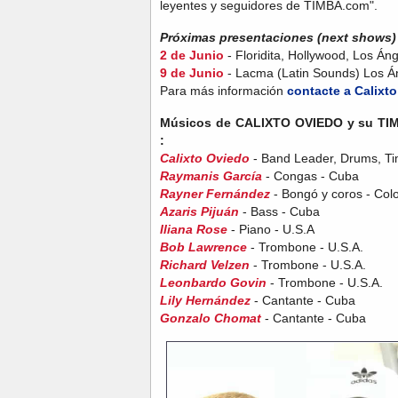
leyentes y seguidores de TIMBA.com".
Próximas presentaciones (next shows) 
2 de Junio
- Floridita, Hollywood, Los Án
9 de Junio
- Lacma (Latin Sounds) Los Á
Para más información
contacte a Calixto
Músicos de CALIXTO OVIEDO y su TIMBA
:
Calixto Oviedo
- Band Leader, Drums, Ti
Raymanis García
- Congas - Cuba
Rayner Fernández
- Bongó y coros - Col
Azaris Pijuán
- Bass - Cuba
Iliana Rose
- Piano - U.S.A
Bob Lawrence
- Trombone - U.S.A.
Richard Velzen
- Trombone - U.S.A.
Leonbardo Govin
- Trombone - U.S.A.
Lily Hernández
- Cantante - Cuba
Gonzalo Chomat
- Cantante - Cuba