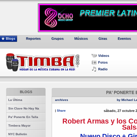
Blogs
Reportes
Grupos
Músicos
Giras
Eventos
Videos
Fotos
Radio
BLOGS
PA' PONERTE 
La Última
archives
by Michael L
Sin Clave No Hay Na
|
Share
sábado, 27 octubre 
Pa' Ponerte En Talla
Robert Armas y los Co
Sals
Timbera Mayor
Nuevo Disco + Gi
NYC Bulletin