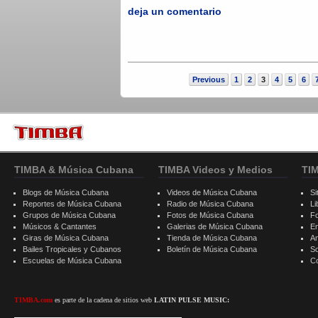
deja un comentario
Previous
1
2
3
4
5
6
TIMBA & Música Cubana
TIMBA Videos y Medios
TI
Blogs de Música Cubana
Videos de Música Cubana
Si
Reportes de Música Cubana
Radio de Música Cubana
Li
Grupos de Música Cubana
Fotos de Música Cubana
F
Músicos & Cantantes
Galerias de Música Cubana
E
Giras de Música Cubana
Tienda de Música Cubana
A
Bailes Tropicales y Cubanos
Boletín de Música Cubana
S
Escuelas de Música Cubana
C
TIMBA.com
es parte de la cadena de sitios web
LATIN PULSE MUSIC: