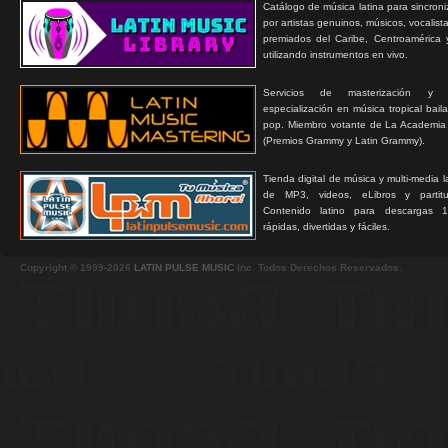
Catálogo de música latina para sincroni
por artistas genuinos, músicos, vocalist
premiados del Caribe, Centroamérica 
utilizando instrumentos en vivo.
Servicios de masterización y
especialización en música tropical bail
pop. Miembro votante de La Academia
(Premios Grammy y Latin Grammy).
Tienda digital de música y multi-media 
de MP3, videos, eLibros y partitur
Contenido latino para descargas 1
rápidas, divertidas y fáciles.
Copyright © 1999-2026
LATIN PULSE MUSIC
Inc. Todos Derechos Reservados.