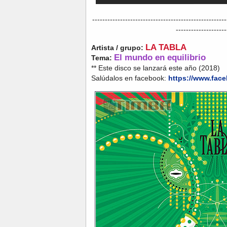
-----------------------------------------------------
--------------------
LA TABLA
Artista / grupo:
El mundo en equilibrio
Tema:
** Este disco se lanzará este año (2018)
Salúdalos en facebook:
https://www.fac