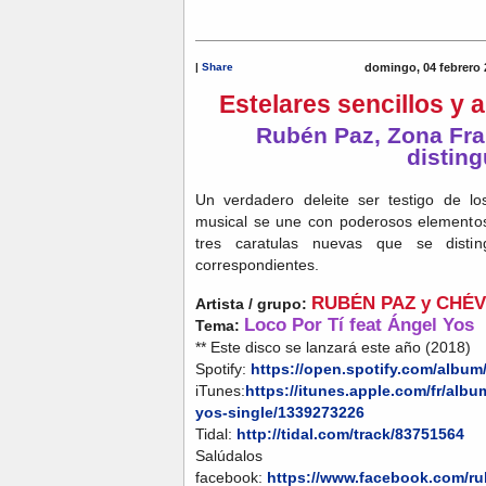
|
Share
domingo, 04 febrero 
Estelares sencillos y 
Rubén Paz, Zona Fra
distin
Un verdadero deleite ser testigo de l
musical se une con poderosos elementos a
tres caratulas nuevas que se distin
correspondientes.
RUBÉN PAZ y CHÉ
Artista / grupo:
Loco Por Tí feat Ángel Yos
Tema:
** Este disco se lanzará este año (2018)
Spotify:
https://open.spotify.com/al
iTunes:
https://itunes.apple.com/fr/alb
yos-single/1339273226
Tidal:
http://tidal.com/track/83751564
Salúda
facebook:
https://www.facebook.com/r