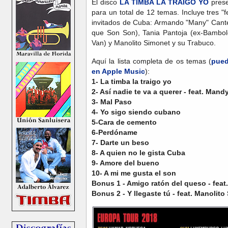
El disco
LA TIMBA LA TRAIGO YO
prese
para un total de 12 temas. Incluye tres "f
invitados de Cuba: Armando "Many" Cante
que Son Son), Tania Pantoja (ex-Bambol
Van) y Manolito Simonet y su Trabuco.
Aquí la lista completa de os temas (
pued
en Apple Music
):
1- La timba la traigo yo
2- Así nadie te va a querer - feat. Mand
3- Mal Paso
4- Yo sigo siendo cubano
5-Cara de cemento
6-Perdóname
7- Darte un beso
8- A quien no le gista Cuba
9- Amore del bueno
10- A mi me gusta el son
Bonus 1 - Amigo ratón del queso - feat
Bonus 2 - Y llegaste tú - feat. Manolit