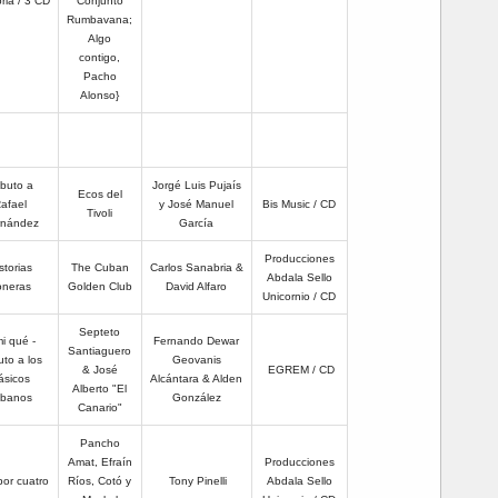
ia / 3 CD
Conjunto
Rumbavana;
Algo
contigo,
Pacho
Alonso}
ibuto a
Jorgé Luis Pujaís
Ecos del
afael
y José Manuel
Bis Music / CD
Tivoli
rnández
García
Producciones
storias
The Cuban
Carlos Sanabria &
Abdala Sello
oneras
Golden Club
David Alfaro
Unicornio / CD
Septeto
i qué -
Fernando Dewar
Santiaguero
uto a los
Geovanis
& José
EGREM / CD
ásicos
Alcántara & Alden
Alberto "El
ubanos
González
Canario"
Pancho
Amat, Efraín
Producciones
por cuatro
Ríos, Cotó y
Tony Pinelli
Abdala Sello