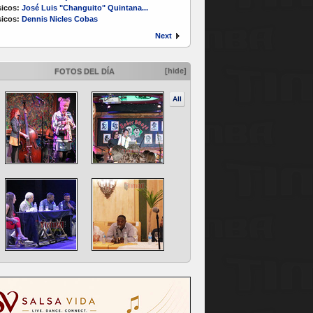
icos:
José Luis "Changuito" Quintana...
icos:
Dennis Nicles Cobas
Next
[hide]
FOTOS DEL DÍA
All