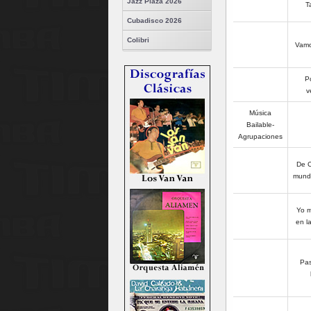
Jazz Plaza 2026
T
Cubadisco 2026
Colibri
Vamo
P
v
Música
Bailable-
Agrupaciones
De C
mund
Yo 
en l
Pa