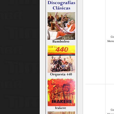
C
o
Memor
Co