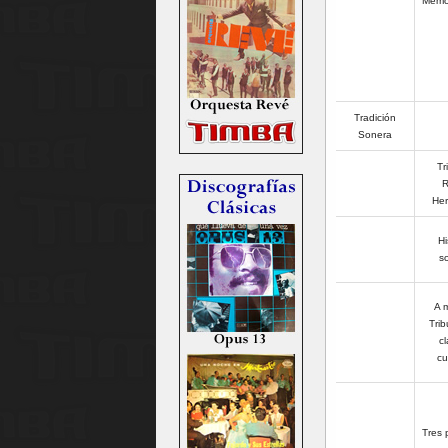
Memor
Tradición
Sonera
Tr
R
He
Hi
s
A m
Trib
cl
c
Tres 