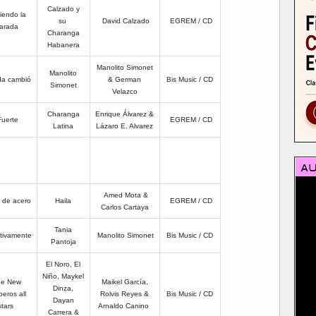
Calzado y
iendo la
su
David Calzado
EGREM / CD
arada
Charanga
Habanera
Manolito Simonet
Manolito
da cambió
& German
Bis Music / CD
Simonet
Velazco
Charanga
Enrique Álvarez &
Fuerte
EGREM / C
D
Latina
Lázaro E. Alvarez
Amed Mota &
 de acero
Haila
EGREM / CD
Carlos Cartaya
Tania
itivamente
Manolito Simonet
Bis Music / CD
Pantoja
El Noro, El
Niño, Maykel
he New
Maikel García,
Dinza,
eros all
Rolvis Reyes &
Bis Music / CD
Dayan
stars
Arnaldo Canino
Carrera &