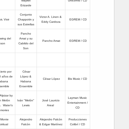
Maykel
Unicornio / CD
Erizarde
Conjunto
Victor A. Linen &
ir, Vivir
Chappotin y
EGREM / CD
Eddy Cardoza
sus Estrellas
Pancho
wing del
Amat y su
Pancho Amat
EGREM / CD
son
Cabildo del
Son
ierto por
César
0 años de
López &
César López
Bis Music / CD
abana
Habana
semble
Ensemble
 Alpizar by
Layman Music
n Melón
Iván "Melón"
José Lauricio
Entertainment /
. Water's
Lewis
Areal
CD
mories
 Monte
Alejandro
Alejandro Falcón
Producciones
piritual
Falcón
& Edgar Martínez
Colibrí / CD