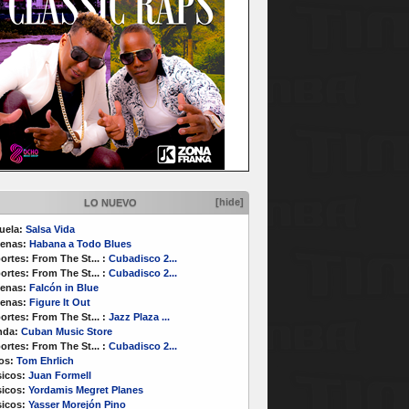
[hide]
LO NUEVO
uela:
Salsa Vida
enas:
Habana a Todo Blues
ortes:
From The St...
:
Cubadisco 2...
ortes:
From The St...
:
Cubadisco 2...
enas:
Falcón in Blue
enas:
Figure It Out
ortes:
From The St...
:
Jazz Plaza ...
nda:
Cuban Music Store
ortes:
From The St...
:
Cubadisco 2...
os:
Tom Ehrlich
icos:
Juan Formell
icos:
Yordamis Megret Planes
icos:
Yasser Morejón Pino