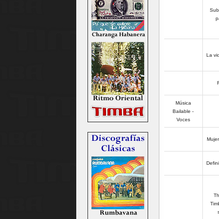
Sub
p
La vi
Música
Bailable -
Voces
Mujer
Defin
T
Timb