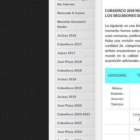
the Internet
CUBADISCO 2018 NO
Moncada & Conan
LOS SEGUIDORES D
Manolito Simonet's
La siguiente es una l
Studio
momento hemos selecci
unas semanas, publica
JoJazz 2016
Hubo una revisión may
Cubadisco 2017
cantidad de categorí
ambas expansiones ya 
Jojazz 2017
mundo en la calidad
exposición adicionales.
Jazz Plaza 2018
Cubadisco 2018
CATEGORÍA
T
JoJazz 2018
Cubadisco 2019
Música
Bailable-
JoJazz 2019
Jóvenes
Talentos
Jazz Plaza 2020
La p
Cubadisco 2020-2021
Cubadisco 2022
Dam
Jazz Plaza 2024