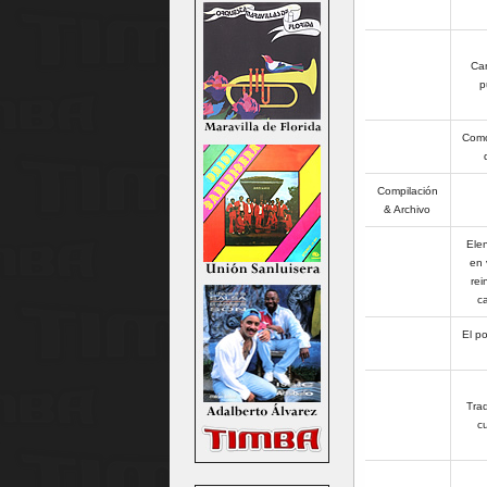
Can
p
Como 
Compilación
& Archivo
Ele
en 
rei
c
El po
Trad
c