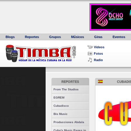
Blogs
Reportes
Grupos
Músicos
Giras
Eventos
Videos
Fotos
Radio
REPORTES
CUBADIS
From The Studios
EGREM
Cubadisco
Bis Music
Producciones Abdala
Cuba's Music Pages in