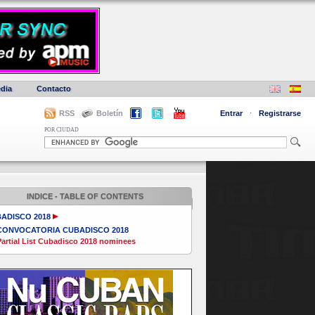
dia
Contacto
RSS
Boletín
Entrar
·
Registrarse
POR CIUDAD
INDICE - TABLE OF CONTENTS
ADISCO 2018
CONVOCATORIA CUBADISCO 2018
artial List Cubadisco 2018 nominees