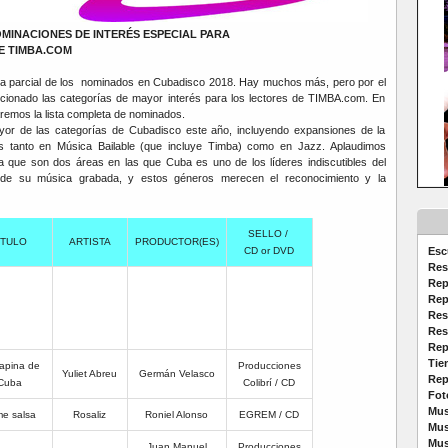
MINACIONES DE INTERÉS ESPECIAL PARA
E TIMBA.COM
ista parcial de los nominados en Cubadisco 2018. Hay muchos más, pero por el
onado las categorías de mayor interés para los lectores de TIMBA.com. En
remos la lista completa de nominados.
or de las categorías de Cubadisco este año, incluyendo expansiones de la
as tanto en Música Bailable (que incluye Timba) como en Jazz. Aplaudimos
que son dos áreas en las que Cuba es uno de los líderes indiscutibles del
 de su música grabada, y estos géneros merecen el reconocimiento y la
SELLO /
ÍTULO
ARTISTA
PRODUCTOR(ES)
CD or DVD
Esc
Res
Rep
Rep
Res
Res
Rep
Tie
apina de
Producciones
Yuliet Abreu
Germán Velasco
Rep
Cuba
Colibrí / CD
Fot
Mus
e salsa
Rosaliz
Roniel Alonso
EGREM / CD
Mus
Mus
Juan Manuel
Producciones