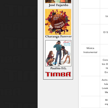
Viv
El S
Música
Instrumental
Conc
los 3
H
En
Archi
Ivá
Lewis
Me
Mi
es