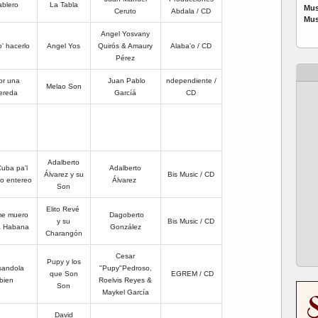
ablero
La Tabla
Mus
Ceruto
Abdala / CD
Mus
Angel Yosvany
' hacerlo
Angel Yos
Quirós & Amaury
Alaba'o / CD
Pérez
or una
Juan Pablo
ndependiente /
Melao Son
ereda
Garcíá
CD
Adalberto
uba pa'l
Adalberto
Álvarez y su
Bis Music / CD
o entereo
Álvarez
Son
Elito Revé
me muero
Dagoberto
y su
Bis Music / CD
a Habana
González
Charangón
Cesar
Pupy y los
sandola
"Pupy"Pedroso,
que Son
EGREM / CD
bien
Roelvis Reyes &
Son
Maykel García
David