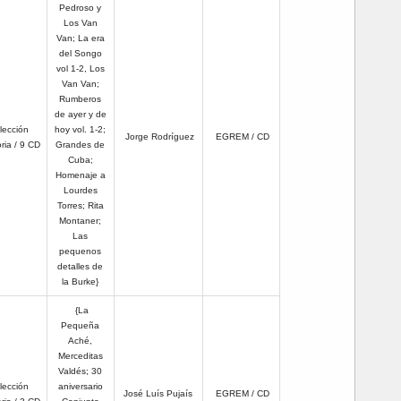
Pedroso y
Los Van
Van; La era
del Songo
vol 1-2, Los
Van Van;
Rumberos
de ayer y de
lección
hoy vol. 1-2;
Jorge Rodríguez
EGREM / CD
ia / 9 CD
Grandes de
Cuba;
Homenaje a
Lourdes
Torres; Rita
Montaner;
Las
pequenos
detalles de
la Burke}
{La
Pequeña
Aché,
Merceditas
Valdés; 30
lección
aniversario
José Luís Pujaís
EGREM / CD