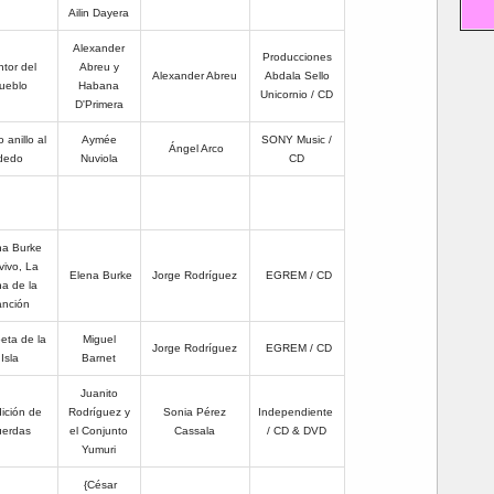
Ailin Dayera
Alexander
Producciones
tor del
Abreu y
Alexander Abreu
Abdala Sello
ueblo
Habana
Unicornio / CD
D'Primera
anillo al
Aymée
SONY Music /
Ángel Arco
dedo
Nuviola
CD
na Burke
vivo, La
Elena Burke
Jorge Rodríguez
EGREM / CD
na de la
anción
eta de la
Miguel
Jorge Rodríguez
EGREM / CD
Isla
Barnet
Juanito
ición de
Rodríguez y
Sonia Pérez
Independiente
uerdas
el Conjunto
Cassala
/ CD & DVD
Yumuri
{César