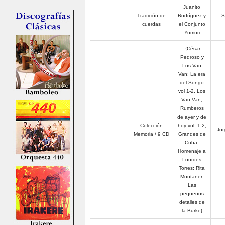
Juanito
Tradición de
Rodríguez y
S
cuerdas
el Conjunto
Yumuri
{César
Pedroso y
Los Van
Van; La era
del Songo
vol 1-2, Los
Van Van;
Rumberos
de ayer y de
C
olección
hoy vol. 1-2;
Jor
Memoria / 9 CD
Grandes de
Cuba;
Homenaje a
Lourdes
Torres; Rita
Montaner;
Las
pequenos
detalles de
la Burke}