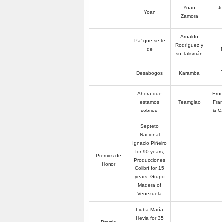
Yoan
J
Yoan
Zamora
Arnaldo
Pa' que se te
Rodríguez y
de
su Talismán
Desabogos
Karamba
Ahora que
Erne
estamos
Teamglao
Fran
sobrios
& Ca
Septeto
Nacional
Ignacio Piñeiro
for 90 years,
Premios de
Producciones
Honor
Colibrí for 15
years, Grupo
Madera of
Venezuela
Liuba María
Hevia for 35
Premio