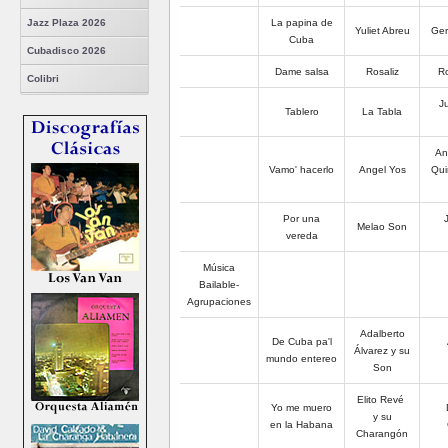
La papina de
Jazz Plaza 2026
Yuliet Abreu
Ger
Cuba
Cubadisco 2026
Dame salsa
Rosaliz
Ro
Colibri
J
Tablero
La Tabla
An
Vamo' hacerlo
Angel Yos
Qui
Por una
J
Melao Son
vereda
Música
Bailable-
Agrupaciones
Adalberto
De Cuba pa'l
Álvarez y su
mundo entereo
Son
Elito Revé
Yo me muero
y su
en la Habana
Charangón