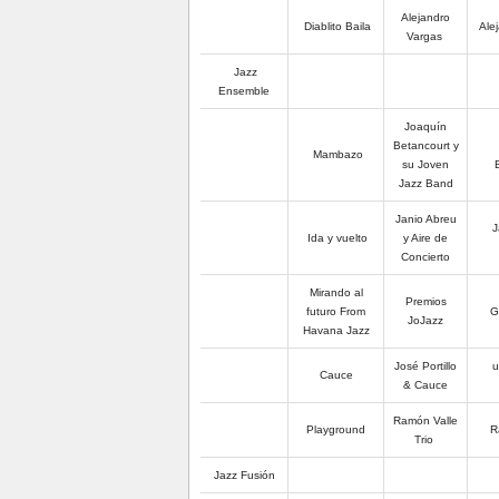
Alejandro
Diablito Baila
Ale
Vargas
Jazz
Ensemble
Joaquín
Betancourt y
Mambazo
su Joven
Jazz Band
Janio Abreu
J
Ida y vuelto
y Aire de
Concierto
Mirando al
Premios
futuro From
Gl
JoJazz
Havana Jazz
José Portillo
u
Cauce
& Cauce
Ramón Valle
Playground
R
Trio
Jazz Fusión