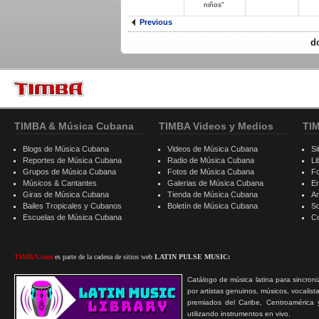
niños"
Previous
d
TIMBA & Música Cubana
TIMBA Videos y Medios
TI
Blogs de Música Cubana
Videos de Música Cubana
Si
Reportes de Música Cubana
Radio de Música Cubana
Li
Grupos de Música Cubana
Fotos de Música Cubana
F
Músicos & Cantantes
Galerias de Música Cubana
E
Giras de Música Cubana
Tienda de Música Cubana
A
Bailes Tropicales y Cubanos
Boletín de Música Cubana
S
Escuelas de Música Cubana
C
TIMBA.com
es parte de la cadena de sitios web
LATIN PULSE MUSIC:
Catálogo de música latina para sincroni
por artistas genuinos, músicos, vocalist
premiados del Caribe, Centroamérica 
utilizando instrumentos en vivo.