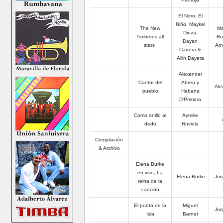
El Noro, El
Niño, Maykel
The New
Ma
Dinza,
Timberos all
Ro
Dayan
stars
Arn
Carrera &
Ailin Dayera
Alexander
Cantor del
Abreu y
Ale
pueblo
Habana
D'Primera
Como anillo al
Aymée
Á
dedo
Nuviola
Compilación
& Archivo
Elena Burke
en vivo, La
Elena Burke
Jor
reina de la
canción
El poeta de la
Miguel
Jor
Isla
Barnet