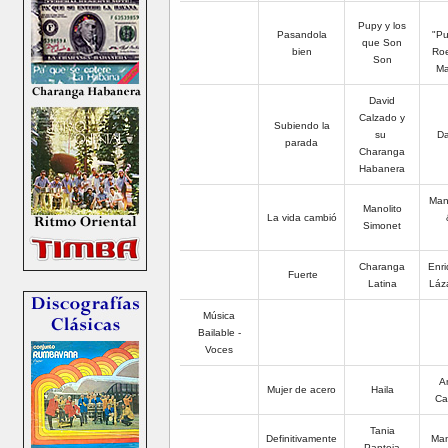
Pupy y los
Pasandola
"Pu
que Son
bien
Roe
Son
Ma
David
Calzado y
Subiendo la
su
Da
parada
Charanga
Habanera
Man
Manolito
La vida cambió
Simonet
Charanga
Enri
Fuerte
Latina
Láza
Música
Bailable -
Voces
Am
Mujer de acero
Haila
Ca
Tania
Definitivamente
Man
Pantoja