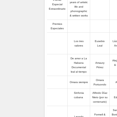
years of artistic
Especial
life and
Extraordinario
phonographic
& written works
Premios
Especiales
Los tres
Eusebio
Láz
valores
Leal
Am
De amor a La
Ale
Habana
Amaury
& 
Documental
Pérez
leal al tiempo
Omara
Omara siempre
A
Portuondo
Sinfonia
Alfredo Díaz
cubana
Nieto (por su
Ed
centenario)
Sam
Formell &
Bori
L
egado