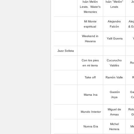
Iván Melón
Iván "Melón"
Jo
Lewis. Water's
Lewis
Memories
Mi Monte
Alejandro
Ale
espiritual
Falcón
& E
Weekend in
Yalil Guerra
Y
Havana
Jazz Solista
Con los pies
Cucurucho
Ro
en mi tierra
Valdés
Take off
Ramón Valle
R
Gastón
Ga
Mama Ina
Joya
Ca
Miguel de
Rob
Mundo Interior
Armas
G
Michel
Nueva Era
Mi
Herrera