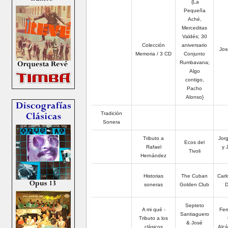
{La
Pequeña
Aché,
Merceditas
Valdés; 30
Colección
aniversario
Jos
Memoria / 3 CD
Conjunto
Rumbavana;
Algo
contigo,
Pacho
Alonso}
Tradición
Sonera
Tributo a
Jorg
Ecos del
Rafael
y 
Tivoli
Hernández
Historias
The Cuban
Carl
soneras
Golden Club
D
Septeto
A mi qué -
Fer
Santiaguero
Tributo a los
& José
clásicos
Alcá