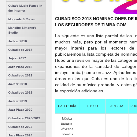
Cuba's Music Pages in
the Internet
CUBADISCO 2018 NOMINACIONES DE 
Moncada & Conan
LOS SEGUIDORES DE TIMBA.COM
Manolito Simonet's
Studio
La siguiente es una lista parcial de lo
muchos más, pero por el momento hemo
JoJazz 2016
mayor interés para los lectores d
Cubadisco 2017
publicaremos la lista completa de nomina
Jojazz 2017
Hubo una revisión mayor de las categoría
expansiones de la cantidad de categor
Jazz Plaza 2018
incluye Timba) como en Jazz. Aplaudimo
Cubadisco 2018
áreas en las que Cuba es uno de los líd
calidad de su música grabada, y estos g
JoJazz 2018
la exposición adicionales.
Cubadisco 2019
JoJazz 2019
CATEGORÍA
TÍTULO
ARTISTA
PRO
Jazz Plaza 2020
Cubadisco 2020-2021
Música
Bailable-
Cubadisco 2022
Jóvenes
Talentos
Jazz Plaza 2024