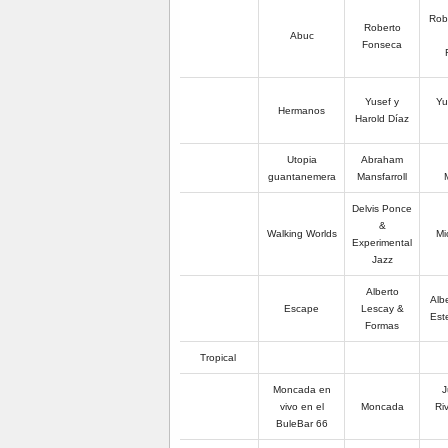
Rob
Roberto
Abuc
Fonseca
Yusef y
Yu
Hermanos
Harold Díaz
Utopia
Abraham
guantanemera
Mansfarroll
Delvis Ponce
&
Walking Worlds
Mi
Experimental
Jazz
Alberto
Alb
Escape
Lescay &
Est
Formas
Tropical
Moncada en
J
vivo en el
Moncada
Ri
BuleBar 66