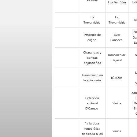
Los Van Van
Lel
La
La
Em
Trovuntivitis
Trovuntivitis
Gl
Privilegio de
Ever
Da
origen
Fonseca
Da
Charangas y
Tambores de
S
congas
Bejucal
bejucaleñas
L
Transmisión en
Ilú Keké
la eritá meta
V
Zab
Colección
L
editorial
Varios
Me
D'Campo
Br
C
"a la obra
fonográfica
Varios
dedicada a los