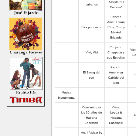
Alberto "El
cubanos
Canario"
Pancho
Amat, Efraín
Tres por cuatro
Ríos, Cotó y
T
Maykel
Erizarde
Conjunto
Vict
Vivir, Vivir
Chappotin y
Ed
sus Estrellas
Pancho
El Swing del
Amat y su
P
son
Cabildo del
Son
Música
Instrumental
Concierto por
César
los 30 años de
López &
C
Habana
Habana
Ensemble
Ensemble
Archi Alpizar by