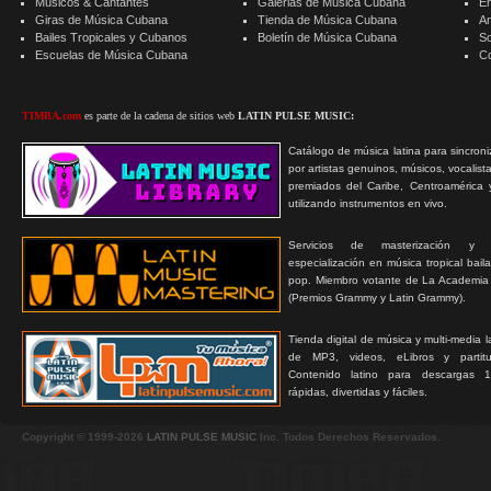
Músicos & Cantantes
Galerias de Música Cubana
E
Giras de Música Cubana
Tienda de Música Cubana
A
Bailes Tropicales y Cubanos
Boletín de Música Cubana
S
Escuelas de Música Cubana
C
TIMBA.com
es parte de la cadena de sitios web
LATIN PULSE MUSIC:
Catálogo de música latina para sincroni
por artistas genuinos, músicos, vocalist
premiados del Caribe, Centroamérica 
utilizando instrumentos en vivo.
Servicios de masterización y
especialización en música tropical bail
pop. Miembro votante de La Academia
(Premios Grammy y Latin Grammy).
Tienda digital de música y multi-media 
de MP3, videos, eLibros y partitur
Contenido latino para descargas 1
rápidas, divertidas y fáciles.
Copyright © 1999-2026
LATIN PULSE MUSIC
Inc. Todos Derechos Reservados.