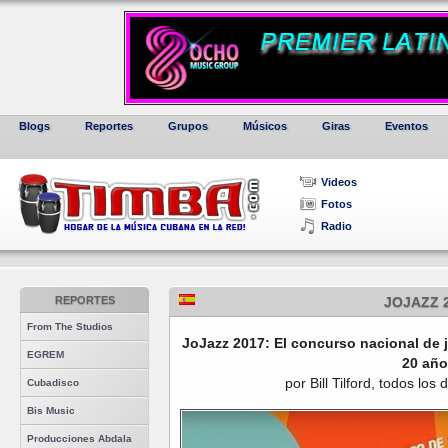
Blogs
Reportes
Grupos
Músicos
Giras
Eventos
Videos
Fotos
Radio
REPORTES
JOJAZZ 
From The Studios
JoJazz 2017: El concurso nacional de 
EGREM
20 añ
por Bill Tilford, todos lo
Cubadisco
Bis Music
Producciones Abdala