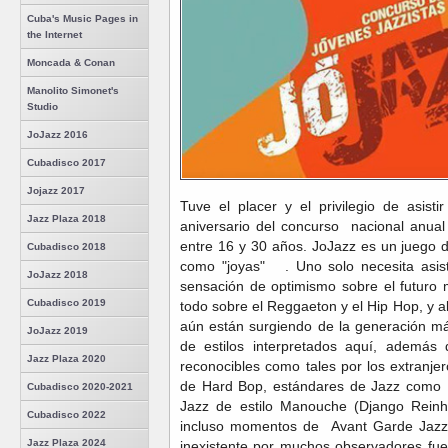
Cuba's Music Pages in
the Internet
Moncada & Conan
Manolito Simonet's
Studio
JoJazz 2016
Cubadisco 2017
Jojazz 2017
Tuve el placer y el privilegio de asist
Jazz Plaza 2018
aniversario del concurso nacional anual
entre 16 y 30 años. JoJazz es un juego 
Cubadisco 2018
como "joyas" . Uno solo necesita asist
JoJazz 2018
sensación de optimismo sobre el futuro
Cubadisco 2019
todo sobre el Reggaeton y el Hip Hop, y a
aún están surgiendo de la generación má
JoJazz 2019
de estilos interpretados aquí, además 
Jazz Plaza 2020
reconocibles como tales por los extranje
de Hard Bop, estándares de Jazz como M
Cubadisco 2020-2021
Jazz de estilo Manouche (Django Reinh
Cubadisco 2022
incluso momentos de Avant Garde Jazz,
Jazz Plaza 2024
inexistente por muchos observadores fu