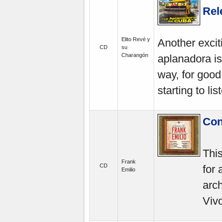
Rel
Elito Revé y
Another exci
CD
su
Charangón
aplanadora is
way, for good
starting to lis
Con
Thi
Frank
CD
for
Emilio
arc
Vivo