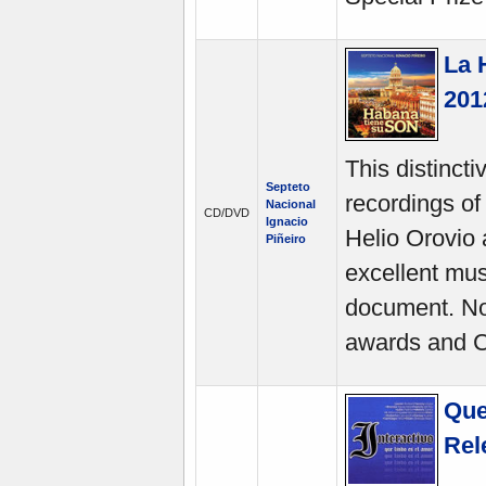
La 
201
This distinct
Septeto
recordings of
Nacional
CD/DVD
Ignacio
Helio Orovio 
Piñeiro
excellent mus
document. N
awards and C
Que
Rel