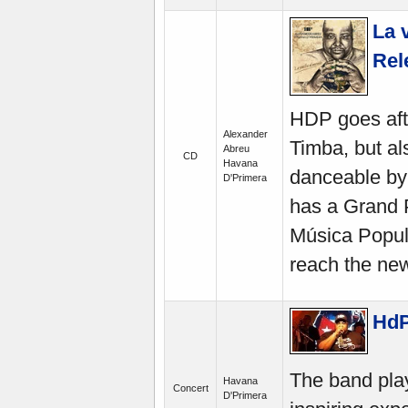
La 
Rel
HDP goes afte
Alexander
Timba, but al
Abreu
CD
Havana
danceable by 
D'Primera
has a Grand P
Música Popular
reach the new 
HdP
The band pla
Havana
Concert
D'Primera