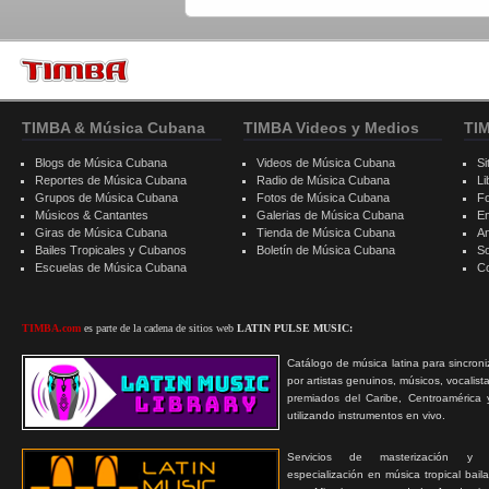
TIMBA & Música Cubana
TIMBA Videos y Medios
TI
Blogs de Música Cubana
Videos de Música Cubana
Si
Reportes de Música Cubana
Radio de Música Cubana
Li
Grupos de Música Cubana
Fotos de Música Cubana
F
Músicos & Cantantes
Galerias de Música Cubana
E
Giras de Música Cubana
Tienda de Música Cubana
A
Bailes Tropicales y Cubanos
Boletín de Música Cubana
S
Escuelas de Música Cubana
C
TIMBA.com
es parte de la cadena de sitios web
LATIN PULSE MUSIC:
Catálogo de música latina para sincroni
por artistas genuinos, músicos, vocalist
premiados del Caribe, Centroamérica 
utilizando instrumentos en vivo.
Servicios de masterización y
especialización en música tropical bail