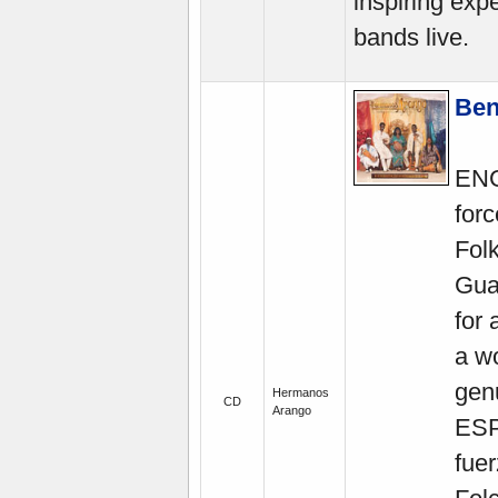
inspiring expe
bands live.
Ben
ENG
for
Fol
Gua
for 
a w
gen
Hermanos
CD
Arango
ESP
fue