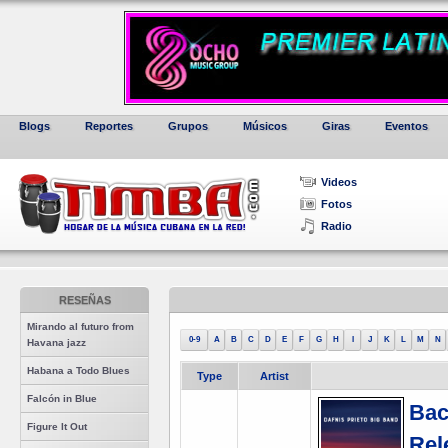
Blogs
Reportes
Grupos
Músicos
Giras
Eventos
Videos
Fotos
Radio
RESEÑAS
Mirando al futuro from
0-9
A
B
C
D
E
F
G
H
I
J
K
L
M
N
Havana jazz
Habana a Todo Blues
Type
Artist
Falcón in Blue
Bac
Figure It Out
Rel