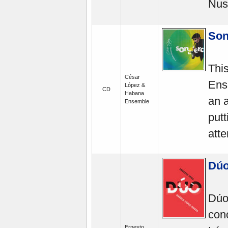
Nus
Son
Thi
César
Ense
López &
CD
Habana
an a
Ensemble
putt
atte
Dúo
Dúo 
con
Ernesto