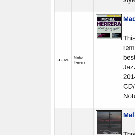
Mad
Thi
rem
bes
Michel
CD/DVD
Herrera
Jaz
201
CD/
Note
Mal
Thi