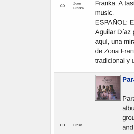
Franka. A tas
Zona
CD
Franka
music.
ESPAÑOL: En 
Aguilar Díaz
aquí, una mir
de Zona Fran
tradicional y 
Par
Para
alb
grou
CD
Frasis
and 