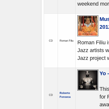
weekend morn
Mus
201
CD
Roman Filiu
Roman Filiu i
Jazz artists 
Jazz project 
Yo 
Thi
Roberto
CD
for
Fonseca
awar