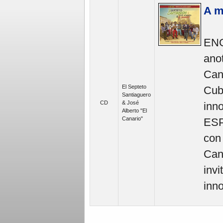
A m
ENG
anot
Cana
El Septeto
Cuba
Santiaguero
CD
& José
inno
Alberto "El
Canario"
ESP
con
Cana
invi
inn