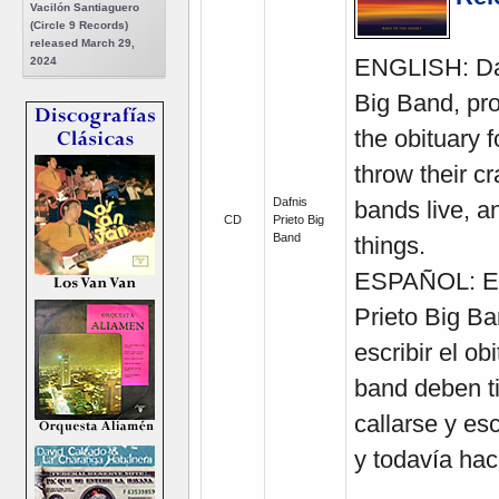
Vacilón Santiaguero
(Circle 9 Records)
released March 29,
ENGLISH: Dafn
2024
Big Band, pro
the obituary 
throw their cr
Dafnis
bands live, a
CD
Prieto Big
Band
things.
ESPAÑOL: El 
Prieto Big Ba
escribir el o
band deben ti
callarse y es
y todavía ha