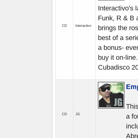
Interactivo's
Funk, R & B 
CD
Interactivo
brings the ro
best of a seri
a bonus- even
buy it on-lin
Cubadisco 2
Emp
This
CD
JG
a f
inc
Abr