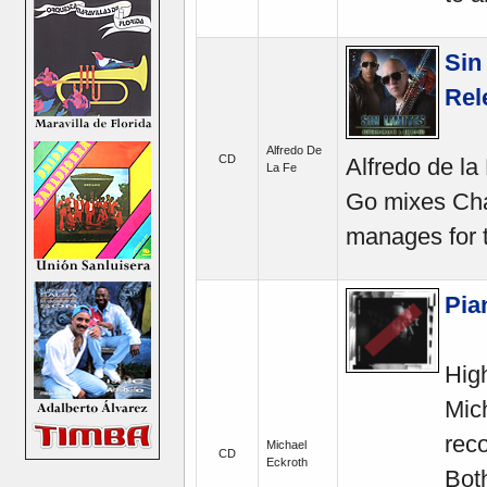
Sin
Rel
Alfredo De
CD
Alfredo de la
La Fe
Go mixes Char
manages for t
Pia
Hig
Mich
rec
Michael
CD
Eckroth
Both