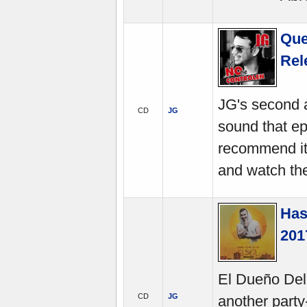
Que
Rel
JG's second 
CD
JG
sound that ep
recommend it 
and watch the 
Has
201
El Dueño Del
CD
JG
another party