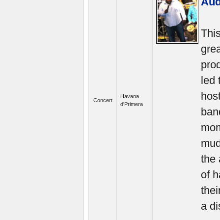
Aud
This
grea
prod
led 
hos
Havana
Concert
d'Primera
band
mom
mudd
the
of 
thei
a di