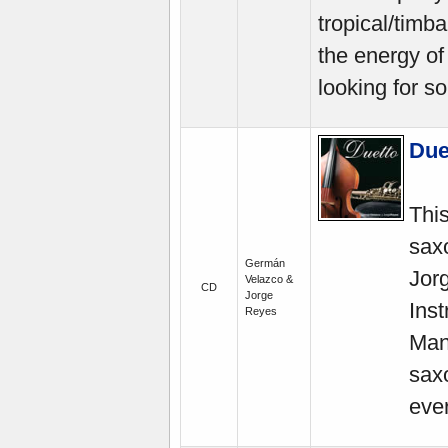
tropical/timb
the energy o
looking for s
Due
Thi
sax
Germán
Jor
Velazco &
CD
Jorge
Ins
Reyes
Mand
sax
eve