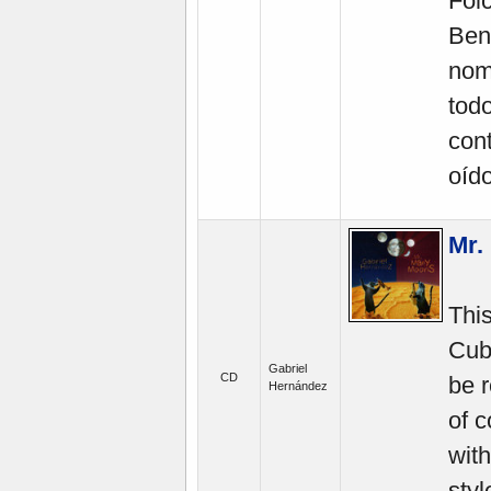
Fol
Ben
nom
tod
con
oíd
Mr.
Thi
Cub
Gabriel
CD
be r
Hernández
of c
with
styl