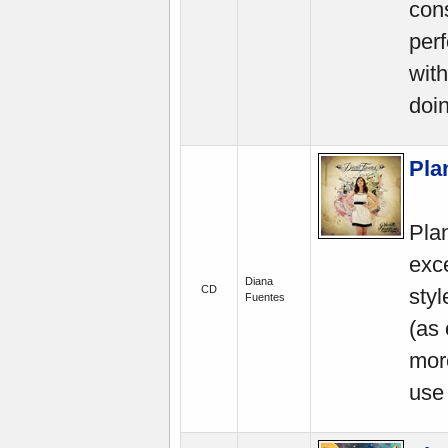
cons
per
with
doi
Pla
Pla
exce
Diana
CD
styl
Fuentes
(as
more
use 