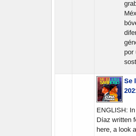
gra
Méx
bóv
dife
gén
por
sost
Se 
202
ENGLISH: In a
Díaz written
here, a look 