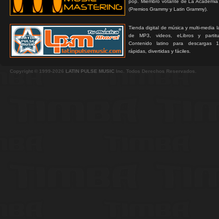
pop. Miembro votante de La Academia
(Premios Grammy y Latin Grammy).
Tienda digital de música y multi-media 
de MP3, videos, eLibros y partitur
Contenido latino para descargas 1
rápidas, divertidas y fáciles.
Copyright © 1999-2026
LATIN PULSE MUSIC
Inc. Todos Derechos Reservados.