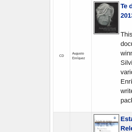
Te 
201
This
doc
winn
Augusto
CD
Enríquez
Silv
vari
Enrí
wri
pack
Est
Rel