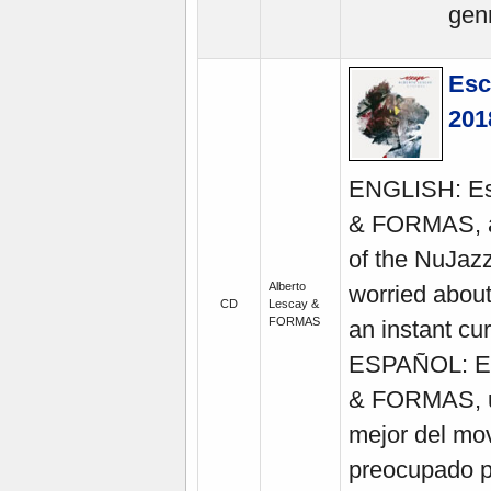
gen
Esc
201
ENGLISH: Esc
& FORMAS, a g
of the NuJaz
Alberto
worried about
CD
Lescay &
FORMAS
an instant cur
ESPAÑOL: Esc
& FORMAS, un
mejor del mo
preocupado po