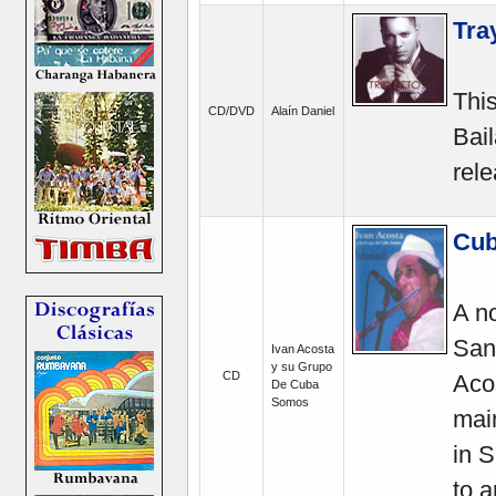
Tra
Thi
CD/DVD
Alaín Daniel
Bail
rele
Cub
A no
San
Ivan Acosta
y su Grupo
CD
Aco
De Cuba
Somos
main
in 
to a