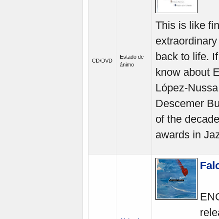
This is like f
extraordinar
back to life. 
Estado de
CD/DVD
ánimo
know about E
López-Nussa,
Descemer Bue
of the decad
awards in Ja
Fal
ENG
rele