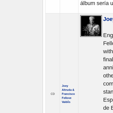
álbum sería u
Joe
Engl
Fell
with
fina
anni
othe
comp
Joey
Altruda &
stan
CD
Francisco
Fellove
Esp
Valdés
de E