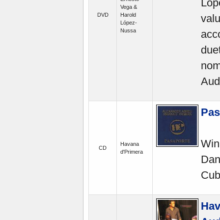
Lóp
Vega &
DVD
Harold
valu
López-
Nussa
acc
due
nom
Aud
Pas
Win
Havana
CD
d'Primera
Dan
Cuba
Hav