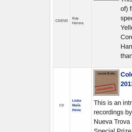
of) 
spe
Ruly
CD/DVD
Herrera
Yel
Cor
Han
tha
Col
201
Liuba
This is an in
CD
María
Hevia
recordings by
Nueva Trova 
Special Prize