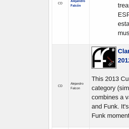
Alejandro
CD
trea
Falcón
ESP
est
mus
Cla
201
This 2013 Cu
Alejandro
CD
category (simi
Falcon
combines a va
and Funk. It'
Funk moments 