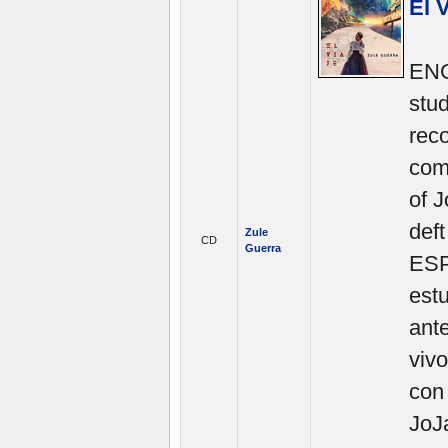
El V
ENGL
stu
reco
comp
of 
deft
Zule
CD
Guerra
ESP
est
ant
viv
con
JoJ