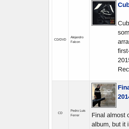
Cub
Cub
som
Alejandro
CD/DVD
arr
Falcon
firs
201
Reco
Fin
201
Pedro Luis
CD
Final almost c
Ferrer
album, but it 