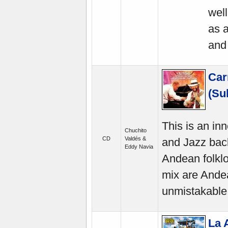
well
as a
and
Car
(Su
This is an in
Chuchito
CD
Valdés &
and Jazz bac
Eddy Navia
Andean folklo
mix are Andea
unmistakable, 
La 