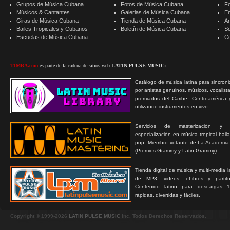
Grupos de Música Cubana
Fotos de Música Cubana
F
Músicos & Cantantes
Galerias de Música Cubana
E
Giras de Música Cubana
Tienda de Música Cubana
A
Bailes Tropicales y Cubanos
Boletín de Música Cubana
S
Escuelas de Música Cubana
C
TIMBA.com
es parte de la cadena de sitios web
LATIN PULSE MUSIC:
Catálogo de música latina para sincroni
por artistas genuinos, músicos, vocalist
premiados del Caribe, Centroamérica 
utilizando instrumentos en vivo.
Servicios de masterización y
especialización en música tropical bail
pop. Miembro votante de La Academia
(Premios Grammy y Latin Grammy).
Tienda digital de música y multi-media 
de MP3, videos, eLibros y partitur
Contenido latino para descargas 1
rápidas, divertidas y fáciles.
Copyright © 1999-2026
LATIN PULSE MUSIC
Inc. Todos Derechos Reservados.