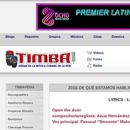
Blogs
Reportes
Grupos
Músicos
Giras
Eventos
Videos
Fotos
Radio
TIMBAPEDIA
2010-DE QUÉ ESTAMOS HABLA
Discographies
LYRICS - 
Adalberto Álvarez
Open the door
Orquesta Aliamén
compositor/arreglista: Aisar Hernández
Bamboleo
Voz principal: Pascual “Sinsonte” Mat
Charanga Forever