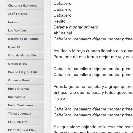
Caballero
Charanga Habanera
Caballero
José Fajardo
Caballero
Repito
Irakere
Déjeme montar primero
Los Van Van
Ahí na’má’
Caballero, caballero déjeme montar prime
Maravillas de Florida
Opus 13
Así decía Mireya cuando llegaba a la gua
Orig. de Manzanillo
Para irme de esa forma mejor me voy en
Orquesta 440
Caballero, caballero déjeme montar prime
Paulito FG y su Élite
Caballero, caballero déjeme montar prime
Orquesta Revé
Pues la gente no respeta y a grupo quiere
Ritmo Oriental
Si hace rato que no pasa y todos queremo
Rumbavana
Hierro
Unión Sanluisera
Caballero, caballero déjeme montar prime
Típica Juventud
Caballero, caballero déjeme montar prime
EGREMS LPs
Y al que viene bajando se le escucha así 
EGREM 45s & EPs
Pues si yo no me bajo usted no se va a su