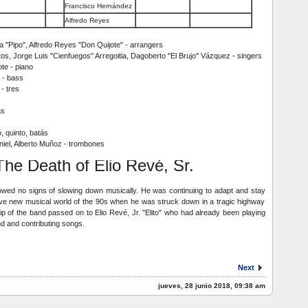
Francisco Hernández
Alfredo Reyes
a "Pipo", Alfredo Reyes "Don Quijote" - arrangers
os, Jorge Luis "Cienfuegos" Arregoitia, Dagoberto "El Brujo" Vázquez - singers
ote - piano
 - bass
- tres
as
 quinto, batás
Laniel, Alberto Muñoz - trombones
The Death of Elio Revé, Sr.
owed no signs of slowing down musically. He was continuing to adapt and stay
ave new musical world of the 90s when he was struck down in a tragic highway
ip of the band passed on to Elio Revé, Jr. "Elito" who had already been playing
d and contributing songs.
Next
jueves, 28 junio 2018, 09:38 am