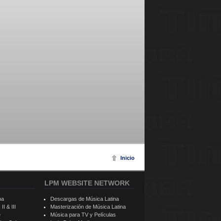
Inicio
LPM WEBSITE NETWORK
ba
Descargas de Música Latina
II & III
Masterización de Música Latina
e
Música para TV y Películas