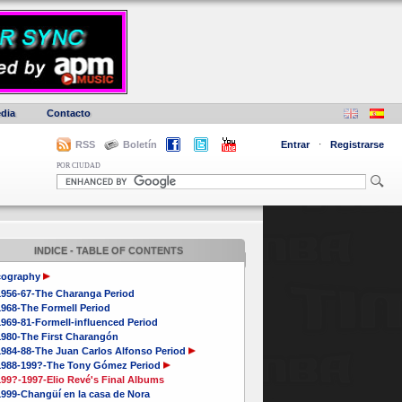
dia
Contacto
RSS
Boletín
Entrar
·
Registrarse
POR CIUDAD
INDICE - TABLE OF CONTENTS
cography
1956-67-The Charanga Period
1968-The Formell Period
969-81-Formell-influenced Period
1980-The First Charangón
1984-88-The Juan Carlos Alfonso Period
1988-199?-The Tony Gómez Period
199?-1997-Elio Revé's Final Albums
1999-Changüí en la casa de Nora