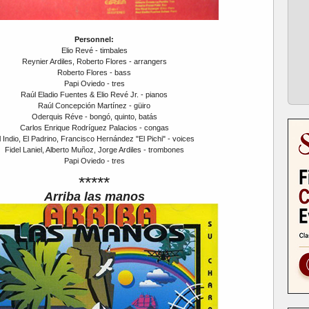
Personnel:
Elio Revé - timbales
Reynier Ardiles, Roberto Flores - arrangers
Roberto Flores - bass
Papi Oviedo - tres
Raúl Eladio Fuentes & Elio Revé Jr. - pianos
Raúl Concepción Martínez - güiro
Oderquis Réve - bongó, quinto, batás
Carlos Enrique Rodríguez Palacios - congas
l Indio, El Padrino, Francisco Hernández "El Pichi" - voices
Fidel Laniel, Alberto Muñoz, Jorge Ardiles - trombones
Papi Oviedo - tres
*****
Arriba las manos