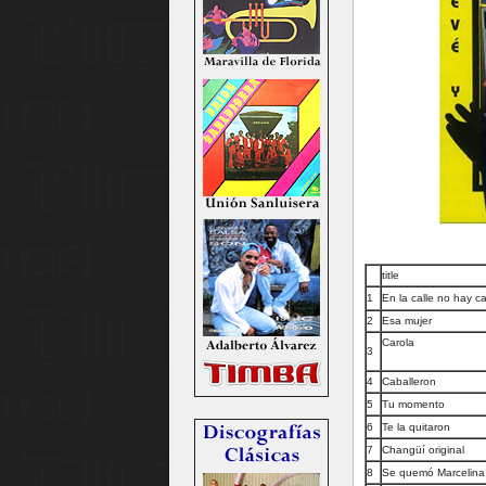
title
1
En la calle no hay c
2
Esa mujer
Carola
3
4
Caballeron
5
Tu momento
6
Te la quitaron
7
Changüí original
8
Se quemó Marcelina