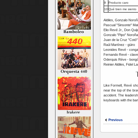
9
Producto caro
10
Qué bien me siento
Aldiles, Gonzalo Noroñ
Pascual "Sinsonte" Mat
Elio Revé Jr., Don Quij
Gonzalo "Pipo" Noroña
Juan de la Cruz "Cotó" 
Raúl Martínez - güiro
Leonides Revé - cong
Fernando Revé - clave
Oderquis Réve - bongó,
Reinier Aldiles, Fidel 
Like Formell, Revé sh
near the top of the br
accident. The leadersh
keyboards with the ban
Previous