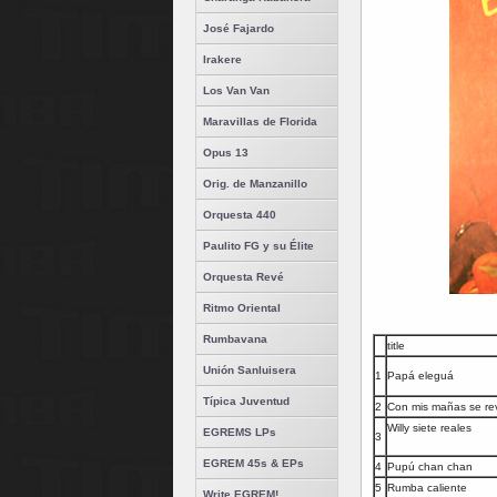
José Fajardo
Irakere
Los Van Van
Maravillas de Florida
Opus 13
Orig. de Manzanillo
Orquesta 440
Paulito FG y su Élite
Orquesta Revé
Ritmo Oriental
Rumbavana
title
Unión Sanluisera
1
Papá eleguá
Típica Juventud
2
Con mis mañas se re
Willy siete reales
EGREMS LPs
3
EGREM 45s & EPs
4
Pupú chan chan
5
Rumba caliente
Write EGREM!