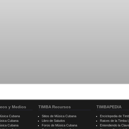
eos y Medios
TIMBA Recursos
TIMBAPEDIA
Música Cubana
Sitios de Música Cubana
Enciclopedia de Tim
úsica Cubana
Libro de Saludos
Raices de la Timba I, 
úsica Cubana
Foros de Música Cubana
Entendiendo la Clav