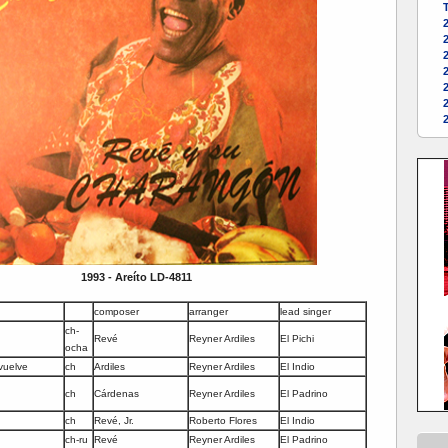
T
2
1993 - Areíto LD-4811
composer
arranger
lead singer
ch-
Revé
Reyner Ardiles
El Pichi
ocha
vuelve
ch
Ardiles
Reyner Ardiles
El Indio
ch
Cárdenas
Reyner Ardiles
El Padrino
ch
Revé, Jr.
Roberto Flores
El Indio
ch-ru
Revé
Reyner Ardiles
El Padrino