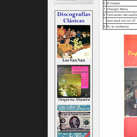
6
El helado
7
Changüí María
8
Truncando mis sueñ
next track not on LP
9
En la confianza