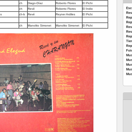
ch
Diago-Díaz
Roberto Flores
El Pichi
Esc
ch
Revé
Roberto Flores
El Indio
Res
os
ch-b
Revé
Reyner Ardiles
El Pichi
Rep
Rep
ch
Manolito Simonet
Manolito Simonet
El Pichi
Res
Res
Rep
Tie
Rep
Fot
Mus
Mus
Mus
Mus
Mus