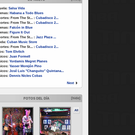
uela:
Salsa Vida
enas:
Habana a Todo Blues
ortes:
From The St...
:
Cubadisco 2...
ortes:
From The St...
:
Cubadisco 2...
enas:
Falcón in Blue
enas:
Figure It Out
ortes:
From The St...
:
Jazz Plaza ...
nda:
Cuban Music Store
ortes:
From The St...
:
Cubadisco 2...
os:
Tom Ehrlich
icos:
Juan Formell
icos:
Yordamis Megret Planes
icos:
Yasser Morejón Pino
icos:
José Luis "Changuito" Quintana...
icos:
Dennis Nicles Cobas
Next
[hide]
FOTOS DEL DÍA
All