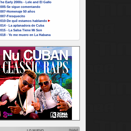
he Early 2000s - Lele and El Gallo
2005-Se sigue comentando
2007-Homenaje 50 años
2007-Fresquecito
2010-De qué estamos hablando
2014 - La aplanadora de Cuba
015 - La Salsa Tiene Mi Son
2018 - Yo me muero en La Habana
[hide]
LO NUEVO