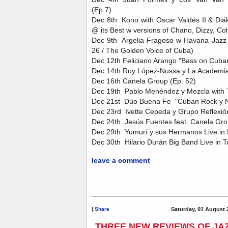
(Ep.7)
Dec 8th Kono with Oscar Valdés II & Diá
@ its Best w versions of Chano, Dizzy, Col
Dec 9th Argelia Fragoso w Havana Jazz 
26 / The Golden Voice of Cuba)
Dec 12th Feliciano Arango "Bass on Cuba
Dec 14th Ruy López-Nussa y La Academia
Dec 16th Canela Group (Ep. 52)
Dec 19th Pablo Menéndez y Mezcla with T
Dec 21st Dúo Buena Fe "Cuban Rock y N
Dec 23rd Ivette Cepeda y Grupo Reflexió
Dec 24th Jesús Fuentes feat. Canela Gro
Dec 29th Yumurí y sus Hermanos Live in
Dec 30th Hilario Durán Big Band Live in T
leave a comment
|
Share
Saturday, 01 August 
THREE NEW REVIEWS OF JAZ