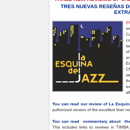
TRES NUEVAS RESEÑAS D
EXTR
E
im
C
c
la
o
ar
E
C
se
t
ex
al
You can read our review of La Esquin
authorized version of the excellent liner 
You can read commentary about the 
This includes links to reviews in TIMB