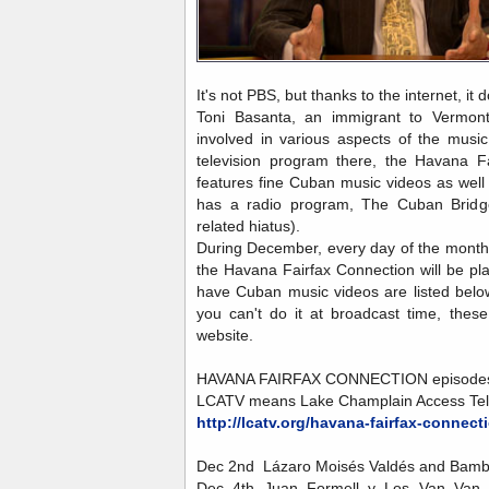
It's not PBS, but thanks to the internet, it 
Toni Basanta, an immigrant to Vermo
involved in various aspects of the musi
television program there, the Havana Fa
features fine Cuban music videos as wel
has a radio program, The Cuban Bridge
related hiatus).
During December, every day of the month
the Havana Fairfax Connection will be pl
have Cuban music videos are listed below
you can't do it at broadcast time, these
website.
HAVANA FAIRFAX CONNECTION episode
LCATV means Lake Champlain Access Te
http://lcatv.org/havana-fairfax-connec
Dec 2nd Lázaro Moisés Valdés and Bamb
Dec 4th Juan Formell y Los Van Van