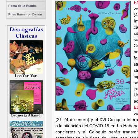
E
Poeta de la Rumba
v
(
Russ Hamer on Dance
I
c
si
s
Co
a
fo
st
s
ni
se
j
Un
ad
E
vi
(21-24 de enero) y el XVI Coloquio Inter
a la situación del COVID-19 en La Haban
conciertos y el Coloquio serán transm