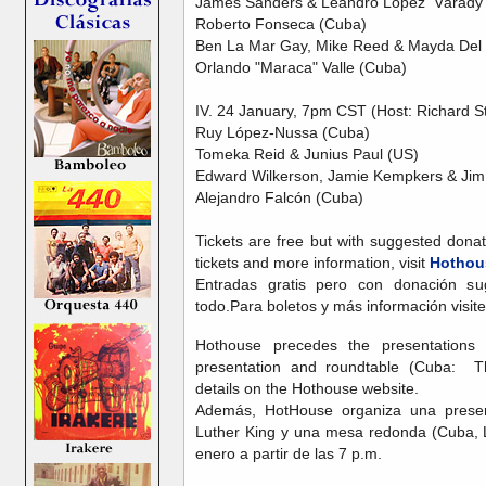
James Sanders & Leandro López Várady
Roberto Fonseca (Cuba)
Ben La Mar Gay, Mike Reed & Mayda Del 
Orlando "Maraca" Valle (Cuba)
IV. 24 January, 7pm CST (Host: Richard S
Ruy López-Nussa (Cuba)
Tomeka Reid & Junius Paul (US)
Edward Wilkerson, Jamie Kempkers & Jim
Alejandro Falcón (Cuba)
Tickets are free but with suggested donat
tickets and more information, visit
Hothou
Entradas gratis pero con donación s
todo.Para boletos y más información visit
Hothouse precedes the presentations
presentation and roundtable (Cuba: T
details on the Hothouse website.
Además, HotHouse organiza una present
Luther King y una mesa redonda (Cuba, 
enero a partir de las 7 p.m.