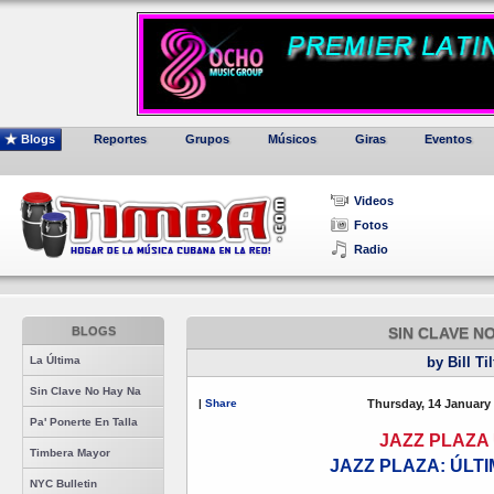
Blogs
Reportes
Grupos
Músicos
Giras
Eventos
Videos
Fotos
Radio
BLOGS
SIN CLAVE N
La Última
by Bill Ti
Sin Clave No Hay Na
|
Share
Thursday, 14 January
Pa' Ponerte En Talla
JAZZ PLAZA
Timbera Mayor
JAZZ PLAZA: ÚLTI
NYC Bulletin