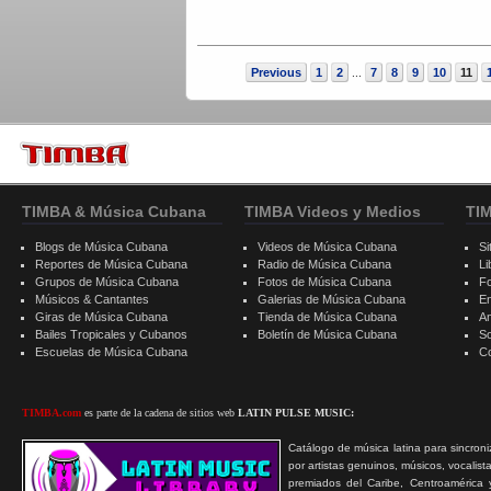
Previous
1
2
7
8
9
10
11
...
TIMBA & Música Cubana
TIMBA Videos y Medios
TI
Blogs de Música Cubana
Videos de Música Cubana
Si
Reportes de Música Cubana
Radio de Música Cubana
Li
Grupos de Música Cubana
Fotos de Música Cubana
F
Músicos & Cantantes
Galerias de Música Cubana
E
Giras de Música Cubana
Tienda de Música Cubana
A
Bailes Tropicales y Cubanos
Boletín de Música Cubana
S
Escuelas de Música Cubana
C
TIMBA.com
es parte de la cadena de sitios web
LATIN PULSE MUSIC:
Catálogo de música latina para sincroni
por artistas genuinos, músicos, vocalist
premiados del Caribe, Centroamérica 