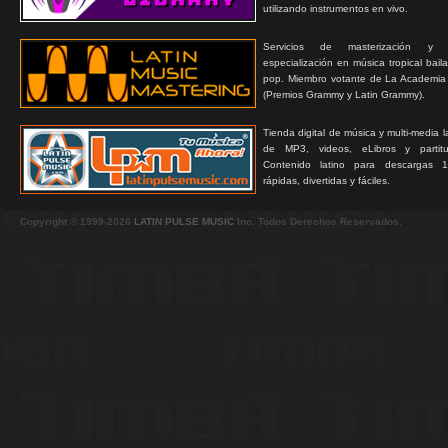
utilizando instrumentos en vivo.
Servicios de masterización y
especialización en música tropical bail
pop. Miembro votante de La Academia
(Premios Grammy y Latin Grammy).
Tienda digital de música y multi-media 
de MP3, videos, eLibros y partitur
Contenido latino para descargas 1
rápidas, divertidas y fáciles.
Copyright © 1999-2026
LATIN PULSE MUSIC
Inc. Todos Derechos Reservados.