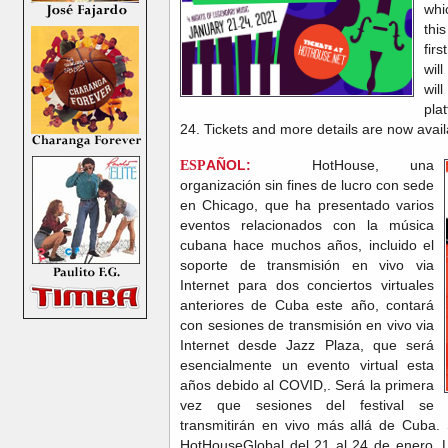
whi
thi
fir
wil
wil
pla
24. Tickets and more details are now avai
ESP
AÑOL:
HotHouse, una
organización sin fines de lucro con sede
en Chicago, que ha presentado varios
eventos relacionados con la música
cubana hace muchos años, incluido el
soporte de transmisión en vivo via
Internet para dos conciertos virtuales
anteriores de Cuba este año, contará
con sesiones de transmisión en vivo via
Internet desde Jazz Plaza, que será
esencialmente un evento virtual esta
años debido al COVID,. Será la primera
vez que sesiones del festival se
transmitirán en vivo más allá de Cuba.
HotHouseGlobal del 21 al 24 de enero. L