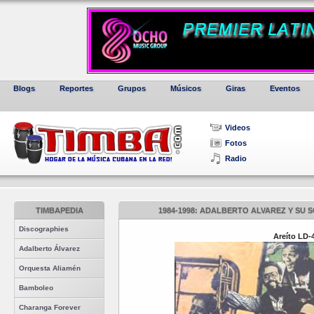
Blogs
Reportes
Grupos
Músicos
Giras
Eventos
Videos
Fotos
Radio
TIMBAPEDIA
1984-1998: ADALBERTO ALVAREZ Y SU S
Discographies
Areíto LD-
Adalberto Álvarez
Orquesta Aliamén
Bamboleo
Charanga Forever