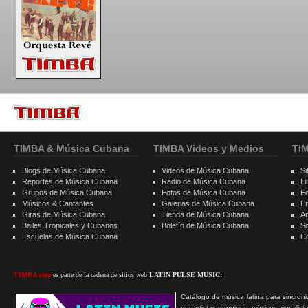
TIMBA & Música Cubana
TIMBA Videos y Medios
TI
Blogs de Música Cubana
Videos de Música Cubana
Si
Reportes de Música Cubana
Radio de Música Cubana
Li
Grupos de Música Cubana
Fotos de Música Cubana
F
Músicos & Cantantes
Galerias de Música Cubana
E
Giras de Música Cubana
Tienda de Música Cubana
A
Bailes Tropicales y Cubanos
Boletín de Música Cubana
S
Escuelas de Música Cubana
C
TIMBA.com
es parte de la cadena de sitios web
LATIN PULSE MUSIC:
Catálogo de música latina para sincroni
por artistas genuinos, músicos, vocalist