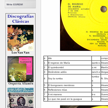
Write EGREM!
tr
title
compo
1
El regreso de María
samb-s
Alvar
2
El quimbombó
s.mt
Martí
3
Diciéndote adiós
ranch-s
Verga
rumba-
4
Soy la rumba
N. Sh
s
5
El bongosero mentiroso
s
Alvar
6
Reflexiones mías
s
Alvar
7
A mi manera
b-s
Guerr
8
Lo que me pasó en la guagua
s
Alvar