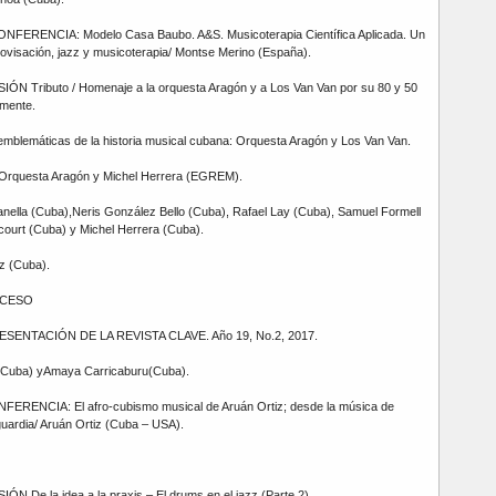
ONFERENCIA: Modelo Casa Baubo. A&S. Musicoterapia Científica Aplicada. Un
visación, jazz y musicoterapia/ Montse Merino (España).
IÓN Tributo / Homenaje a la orquesta Aragón y a Los Van Van por su 80 y 50
amente.
mblemáticas de la historia musical cubana: Orquesta Aragón y Los Van Van.
Orquesta Aragón y Michel Herrera (EGREM).
sanella (Cuba),Neris González Bello (Cuba), Rafael Lay (Cuba), Samuel Formell
ourt (Cuba) y Michel Herrera (Cuba).
z (Cuba).
RECESO
RESENTACIÓN DE LA REVISTA CLAVE. Año 19, No.2, 2017.
 (Cuba) yAmaya Carricaburu(Cuba).
FERENCIA: El afro-cubismo musical de Aruán Ortiz; desde la música de
uardia/ Aruán Ortiz (Cuba – USA).
ÓN De la idea a la praxis – El drums en el jazz (Parte 2)