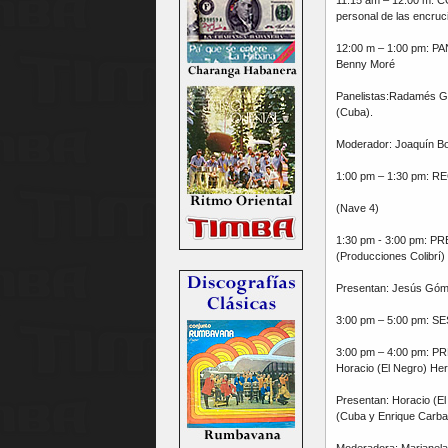
personal de las encruc
12:00 m – 1:00 pm: PAN
Benny Moré
Panelistas:Radamés Gi
(Cuba).
Moderador: Joaquín Bo
1:00 pm – 1:30 pm: 
(Nave 4)
1:30 pm - 3:00 pm: P
(Producciones Colibrí) 
Presentan: Jesús Góme
3:00 pm – 5:00 pm: SESI
3:00 pm – 4:00 pm: PR
Horacio (El Negro) He
Presentan: Horacio (E
(Cuba y Enrique Carbal
Moderadora: Marianela