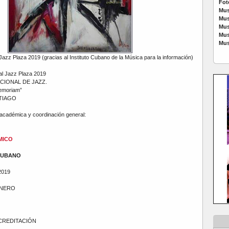
Fot
Mus
Mus
Mus
Mus
Mus
zz Plaza 2019 (gracias al Instituto Cubano de la Música para la información)
nal Jazz Plaza 2019
CIONAL DE JAZZ.
emoriam”
NTIAGO
académica y coordinación general:
MICO
 CUBANO
2019
ENERO
 ACREDITACIÓN