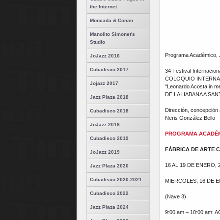
the Internet
Moncada & Conan
Manolito Simonet's
Studio
Programa Académico, Ja
JoJazz 2016
Cubadisco 2017
34 Festival Internacio
COLOQUIO INTERNA
Jojazz 2017
“Leonardo Acosta in m
DE LA HABANA A SA
Jazz Plaza 2018
Dirección, concepción 
Cubadisco 2018
Neris González Bello
JoJazz 2018
PROGRAMA ACADÉ
Cubadisco 2019
FÁBRICA DE ARTE
JoJazz 2019
16 AL 19 DE ENERO, 
Jazz Plaza 2020
Cubadisco 2020-2021
MIERCOLES, 16 DE 
Cubadisco 2022
(Nave 3)
Jazz Plaza 2024
9:00 am – 10:00 am: