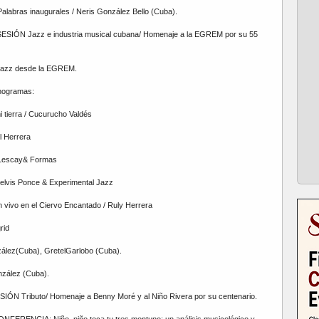
alabras inaugurales / Neris González Bello (Cuba).
SESIÓN Jazz e industria musical cubana/ Homenaje a la EGREM por su 55
 jazz desde la EGREM.
onogramas:
i tierra / Cucurucho Valdés
l Herrera
 Lescay& Formas
elvis Ponce & Experimental Jazz
 vivo en el Ciervo Encantado / Ruly Herrera
rid
zález(Cuba), GretelGarlobo (Cuba).
zález (Cuba).
SIÓN Tributo/ Homenaje a Benny Moré y al Niño Rivera por su centenario.
NFERENCIA: Niño, niño toca tu tres montuno: un análisis musicológico y