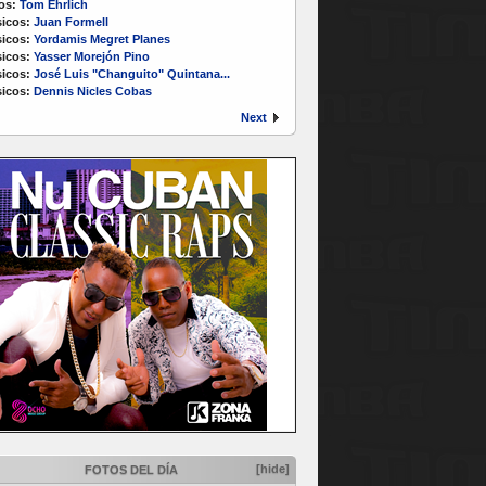
os:
Tom Ehrlich
icos:
Juan Formell
icos:
Yordamis Megret Planes
icos:
Yasser Morejón Pino
icos:
José Luis "Changuito" Quintana...
icos:
Dennis Nicles Cobas
Next
[hide]
FOTOS DEL DÍA