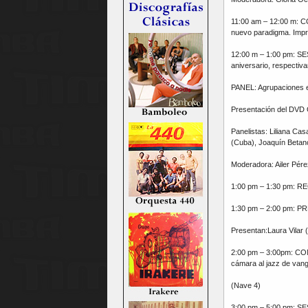
11:00 am – 12:00 m: C
nuevo paradigma. Impro
12:00 m – 1:00 pm: SES
aniversario, respectiv
PANEL: Agrupaciones e
Presentación del DVD 
Panelistas: Liliana Ca
(Cuba), Joaquín Betanc
Moderadora: Ailer Pére
1:00 pm – 1:30 pm: 
1:30 pm – 2:00 pm: P
Presentan:Laura Vilar
2:00 pm – 3:00pm: CON
cámara al jazz de vang
(Nave 4)
3:00 pm – 5:00 pm: SESI