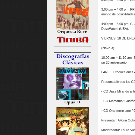
3:00 pm – 4:00 pm:
mundo de posibilidades
4:00 pm – 5:00 pm: CLA
DaveWeckl (USA).
VIERNES, 18 DE ENE
(Nave 3)
10:00 am – 11:10 am: 
su 20 aniversario.
PANEL: Producciones Ab
Presentación de los C
- CD Jazz Mirando al f
- CD MamaIna/ Gastón
- CD One more time / C
Presentan: Gloria Och
Moderadora: Laura Vil