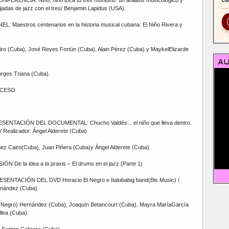
ijadas de jazz con el tres/ Benjamin Lapidus (USA).
EL: Maestros centenarios en la historia musical cubana: El Niño Rivera y
ro (Cuba), José Reyes Fortún (Cuba), Alain Pérez (Cuba) y MaykelElizarde
rges Triana (Cuba).
RECESO
RESENTACIÓN DEL DOCUMENTAL: Chucho Valdés... el niño que lleva dentro.
/ Realizador: Ángel Alderete (Cuba)
z Cairo(Cuba), Juan Piñera (Cuba)y Ángel Alderete (Cuba).
ÓN De la idea a la praxis – El drums en el jazz (Parte 1)
ESENTACIÓN DEL DVD Horacio El Negro e Italubabig band(Bis Music) /
rnández (Cuba).
l Negro) Hernández (Cuba), Joaquín Betancourt (Cuba), Mayra MaríaGarcía
lea (Cuba).
 Santos Cabrera (Cuba).