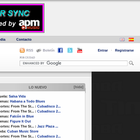
dia
Contacto
RSS
Boletín
Entrar
·
Registrarse
POR CIUDAD
[hide]
LO NUEVO
uela:
Salsa Vida
enas:
Habana a Todo Blues
ortes:
From The St...
:
Cubadisco 2...
ortes:
From The St...
:
Cubadisco 2...
enas:
Falcón in Blue
enas:
Figure It Out
ortes:
From The St...
:
Jazz Plaza ...
nda:
Cuban Music Store
ortes:
From The St...
:
Cubadisco 2...