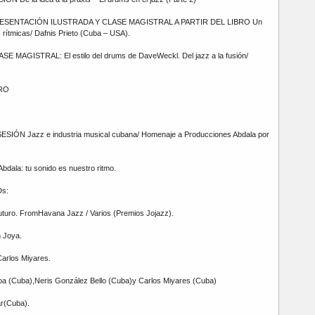
 PRESENTACIÓN ILUSTRADA Y CLASE MAGISTRAL A PARTIR DEL LIBRO Un
 rítmicas/ Dafnis Prieto (Cuba – USA).
SE MAGISTRAL: El estilo del drums de DaveWeckl. Del jazz a la fusión/
RO
SESIÓN Jazz e industria musical cubana/ Homenaje a Producciones Abdala por
dala: tu sonido es nuestro ritmo.
Ds:
uturo. FromHavana Jazz / Varios (Premios Jojazz).
 Joya.
arlos Miyares.
oa (Cuba),Neris González Bello (Cuba)y Carlos Miyares (Cuba)
ar(Cuba).