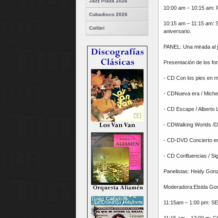
Jazz Plaza 2026
10:00 am – 10:15 am: P
Cubadisco 2026
10:15 am – 11:15 am: 
Colibri
aniversario.
PANEL: Una mirada al
Presentación de los f
- CD Con los pies en m
- CDNueva era / Miche
- CD Escape / Alberto
- CDWalking Worlds /D
- CD-DVD Concierto en
- CD Confluencias / Sig
Panelistas: Heidy Gon
Moderadora:Elsida Gon
11:15am – 1:00 pm: SE
11:15 am – 12:00 m: CO