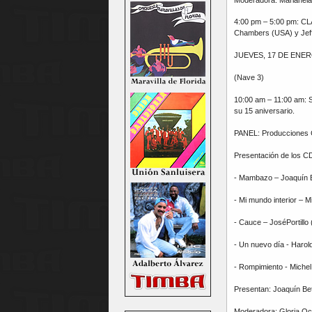
4:00 pm – 5:00 pm: CL
Chambers (USA) y Jeff
JUEVES, 17 DE ENE
(Nave 3)
10:00 am – 11:00 am: 
su 15 aniversario.
PANEL: Producciones Co
Presentación de los C
- Mambazo – Joaquín 
- Mi mundo interior – 
- Cauce – JoséPortillo
- Un nuevo día - Haro
- Rompimiento - Miche
Presentan: Joaquín Be
Moderadora: Gloria Oc