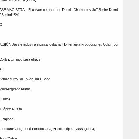
ASE MAGISTRAL: El universo sonoro de Dennis Chambersy Jeff Berlin/ Dennis
 Berlin(USA)
RO
SESIÓN Jazz e industria musical cubana/ Homenaje a Producciones Colibrí por
librí. Un nido para el jazz.
Ds:
Betancourt y su Joven Jazz Band
Miguel Angel de Armas
 (Cuba)
ld López-Nussa
l Fragoso
tancourt(Cuba),José Portillo(Cuba),Harold López-Nussa(Cuba).
hoa (Cuba).