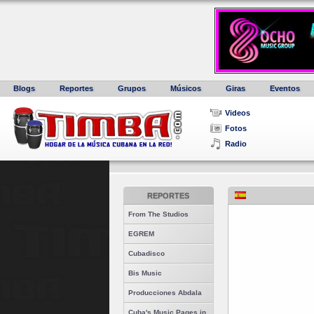
Blogs
Reportes
Grupos
Músicos
Giras
Eventos
Videos
Fotos
Radio
REPORTES
From The Studios
EGREM
Cubadisco
Bis Music
Producciones Abdala
Cuba's Music Pages in