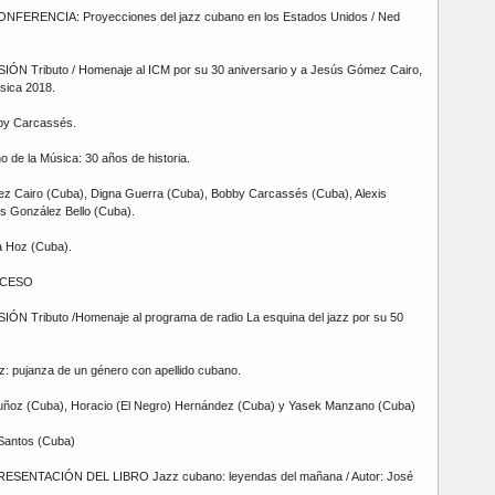
ONFERENCIA: Proyecciones del jazz cubano en los Estados Unidos / Ned
SIÓN Tributo / Homenaje al ICM por su 30 aniversario y a Jesús Gómez Cairo,
sica 2018.
by Carcassés.
o de la Música: 30 años de historia.
z Cairo (Cuba), Digna Guerra (Cuba), Bobby Carcassés (Cuba), Alexis
s González Bello (Cuba).
a Hoz (Cuba).
RECESO
IÓN Tributo /Homenaje al programa de radio La esquina del jazz por su 50
: pujanza de un género con apellido cubano.
Muñoz (Cuba), Horacio (El Negro) Hernández (Cuba) y Yasek Manzano (Cuba)
Santos (Cuba)
PRESENTACIÓN DEL LIBRO Jazz cubano: leyendas del mañana / Autor: José