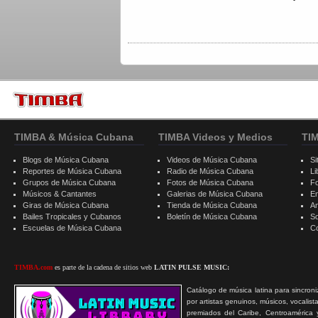
TIMBA & Música Cubana
TIMBA Videos y Medios
TI
Blogs de Música Cubana
Videos de Música Cubana
Si
Reportes de Música Cubana
Radio de Música Cubana
Li
Grupos de Música Cubana
Fotos de Música Cubana
F
Músicos & Cantantes
Galerias de Música Cubana
E
Giras de Música Cubana
Tienda de Música Cubana
A
Bailes Tropicales y Cubanos
Boletín de Música Cubana
S
Escuelas de Música Cubana
C
TIMBA.com
es parte de la cadena de sitios web
LATIN PULSE MUSIC:
Catálogo de música latina para sincroni
por artistas genuinos, músicos, vocalist
premiados del Caribe, Centroamérica 