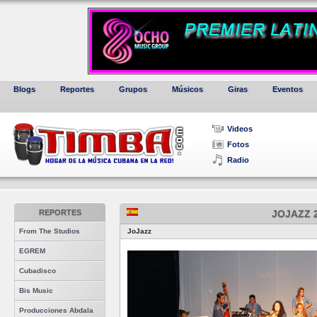
Blogs
Reportes
Grupos
Músicos
Giras
Eventos
Videos
Fotos
Radio
REPORTES
JOJAZZ 
From The Studios
JoJazz
EGREM
Cubadisco
Bis Music
Producciones Abdala