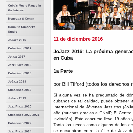
Cuba's Music Pages in
the Internet
Moncada & Conan
Manolito Simonet's
Studio
11 de diciembre 2016
JoJazz 2016
Cubadisco 2017
JoJazz 2016: La próxima generac
Jojazz 2017
en Cuba
Jazz Plaza 2018
1a Parte
Cubadisco 2018
JoJazz 2018
por Bill Tilford (todos los derechos
Cubadisco 2019
Si alguna vez se ha preguntado de dónd
JoJazz 2019
cubanos de tal calidad, puede obtener a
Internacional de Jóvenes Jazzistas (JoJ
Jazz Plaza 2020
año (muchas gracias a CNMP, El Centro 
Cubadisco 2020-2021
invitación). Este concurso lleva 19 año
Cubadisco 2022
Tanto los jueces como algunos de los ac
se encuentran entre la élite de Jazz 
Jazz Plaza 2024