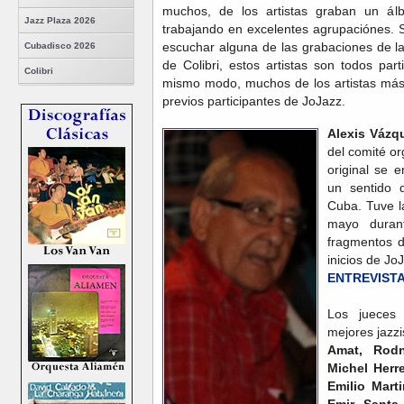
muchos, de los artistas graban un 
Jazz Plaza 2026
trabajando en excelentes agrupaciónes. S
escuchar alguna de las grabaciones de la
Cubadisco 2026
de Colibri, estos artistas son todos par
Colibri
mismo modo, muchos de los artistas más 
previos participantes de JoJazz.
Alexis Váz
del comité o
original se e
un sentido 
Cuba. Tuve l
mayo duran
fragmentos d
inicios de Jo
ENTREVISTA
Los jueces
mejores jazz
Amat, Rodn
Michel Herr
Emilio Mart
Emir Santa