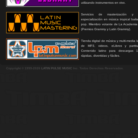
utilizando instrumentos en vivo.
Servicios de masterización y
especialización en música tropical bail
pop. Miembro votante de La Academia
(Premios Grammy y Latin Grammy).
Tienda digital de música y multi-media 
de MP3, videos, eLibros y partitur
Contenido latino para descargas 1
rápidas, divertidas y fáciles.
Copyright © 1999-2026
LATIN PULSE MUSIC
Inc. Todos Derechos Reservados.