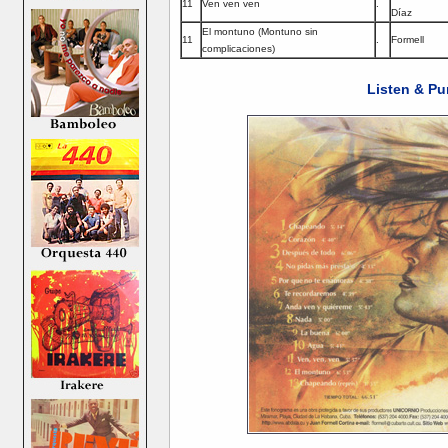
11
Ven ven ven
.
Díaz
El montuno (Montuno sin
11
.
Formell
complicaciones)
Listen & Pu