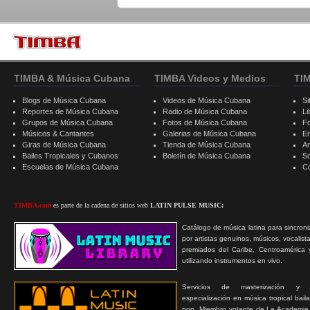
TIMBA & Música Cubana
TIMBA Videos y Medios
TI
Blogs de Música Cubana
Videos de Música Cubana
Si
Reportes de Música Cubana
Radio de Música Cubana
Li
Grupos de Música Cubana
Fotos de Música Cubana
F
Músicos & Cantantes
Galerias de Música Cubana
E
Giras de Música Cubana
Tienda de Música Cubana
A
Bailes Tropicales y Cubanos
Boletín de Música Cubana
S
Escuelas de Música Cubana
C
TIMBA.com
es parte de la cadena de sitios web
LATIN PULSE MUSIC:
Catálogo de música latina para sincroni
por artistas genuinos, músicos, vocalist
premiados del Caribe, Centroamérica 
utilizando instrumentos en vivo.
Servicios de masterización y
especialización en música tropical bail
pop. Miembro votante de La Academia