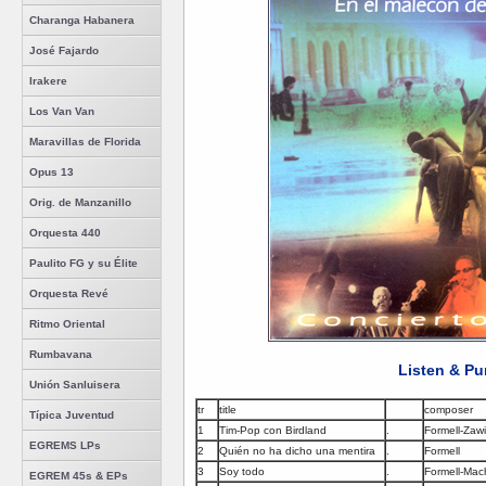
Charanga Habanera
José Fajardo
Irakere
Los Van Van
Maravillas de Florida
Opus 13
Orig. de Manzanillo
Orquesta 440
Paulito FG y su Élite
Orquesta Revé
Ritmo Oriental
Rumbavana
Listen & Pu
Unión Sanluisera
tr
title
composer
Típica Juventud
1
Tim-Pop con Birdland
.
Formell-Zawi
EGREMS LPs
2
Quién no ha dicho una mentira
.
Formell
3
Soy todo
.
Formell-Ma
EGREM 45s & EPs