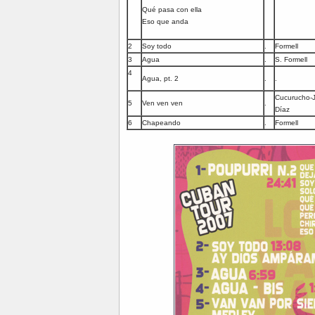
Qué pasa con ella
Eso que anda
2
Soy todo
.
Formell
3
Agua
.
S. Formell
4
Agua, pt. 2
.
.
Cucurucho-
5
Ven ven ven
.
Díaz
6
Chapeando
.
Formell