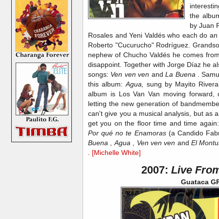
interest
the albu
by Juan F
Rosales and Yeni Valdés who each do an 
Roberto "Cucurucho" Rodríguez. Grandso
nephew of Chucho Valdés he comes from a
disappoint. Together with Jorge Díaz he al
songs:
Ven ven ven
and
La Buena
. Samue
this album:
Agua,
sung by Mayito River
album is Los Van Van moving forward, c
letting the new generation of bandmembe
can't give you a musical analysis, but as a 
get you on the floor time and time again
Por qué no te Enamoras
(a Candido Fab
Buena
,
Agua
,
Ven ven ven
and
El Mont
.
[Michelle White]
2007:
Live Fro
Guataca G