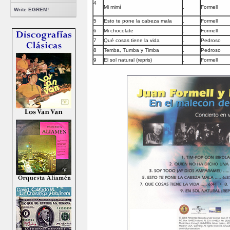
4
Mi mimí
.
Formell
Write EGREM!
5
Esto te pone la cabeza mala
.
Formell
6
Mi chocolate
.
Formell
7
Qué cosas tiene la vida
.
Pedroso
8
Temba, Tumba y Timba
.
Pedroso
9
El sol natural (repris)
.
Formell