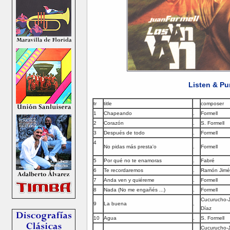
Listen & Pu
tr
title
composer
1
Chapeando
.
Formell
2
Corazón
.
S. Formell
3
Después de todo
.
Formell
4
No pidas más presta'o
.
Formell
5
Por qué no te enamoras
.
Fabré
6
Te recordaremos
.
Ramón Jimé
7
Anda ven y quiéreme
.
Formell
8
Nada (No me engañés ...)
.
Formell
Cucurucho-
9
La buena
.
Díaz
10
Agua
.
S. Formell
Cucurucho-