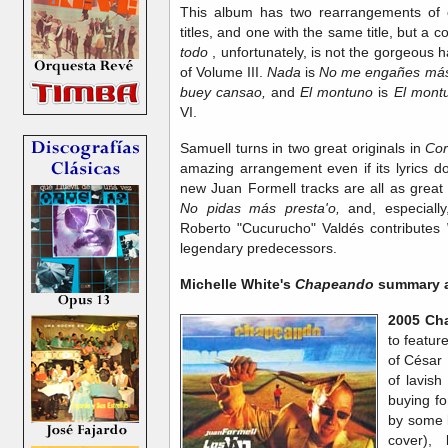
This album has two rearrangements of ea
titles, and one with the same title, but a 
todo
, unfortunately, is not the gorgeous 
of Volume III.
Nada
is
No me engañes más,
buey cansao,
and
El montuno
is
El mont
VI.
Samuell turns in two great originals in
Co
amazing arrangement even if its lyrics don
new Juan Formell tracks are all as great
No pidas más presta'o,
and, especiall
Roberto "Cucurucho" Valdés contributes
legendary predecessors.
Michelle White's
Chapeando
summary an
2005 Ch
to featur
of César
of lavish
buying fo
by some l
cover), 