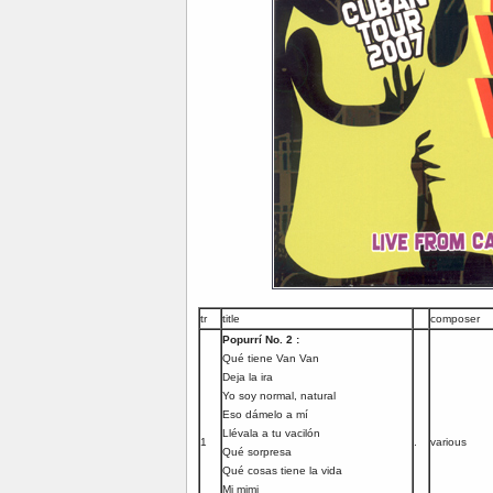
tr
title
composer
Popurrí No. 2 :
Qué tiene Van Van
Deja la ira
Yo soy normal, natural
Eso dámelo a mí
Llévala a tu vacilón
1
.
various
Qué sorpresa
Qué cosas tiene la vida
Mi mimi