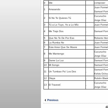
tr
title
composer
Juan Formel
1
Arrasando
.
Samuel Form
Cucurucho
2
Si No Te Quieres Tú
.
Jorge Díaz
3
Tú a Lo Tuyo, Yo a Lo Mío
.
Juan Formel
4
Me Trajo Dos
.
Samuel Form
5
Que No Te De Por Eso
.
Roberto He
6
La Rumba No
.
Juan Formel
7
Este Amor Que Se Muere
.
Juan Formel
Cucurucho
8
Me Mantengo
.
Jorge Díaz
9
Dame La Luz
.
Samuel Form
10
Mi Songo
.
Samuel Form
Samuel Form
11
Un Tumbao Pa' Los Dos
.
Kelvis Ocho
12
Olaya
.
Rubén Blad
Cucurucho
13
El Travestí
.
Jorge Díaz
Previous
d