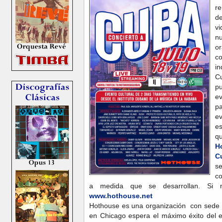
re
de
v
n
o
co
i
C
pu
e
p
e
e
q
H
C
s
co
a medida que se desarrollan. Si
www.hothouse.net
Hothouse es una organización con sede e
en Chicago espera el máximo éxito del e