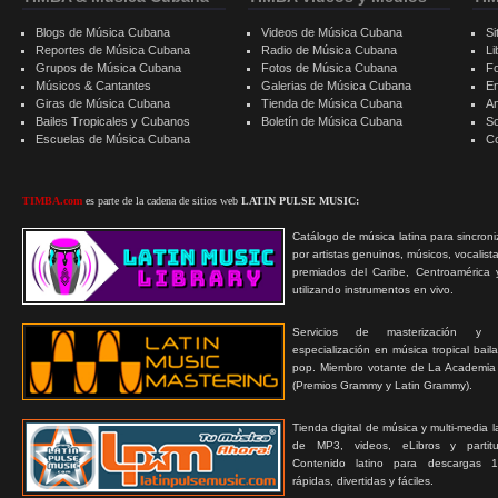
Blogs de Música Cubana
Videos de Música Cubana
Si
Reportes de Música Cubana
Radio de Música Cubana
Li
Grupos de Música Cubana
Fotos de Música Cubana
F
Músicos & Cantantes
Galerias de Música Cubana
E
Giras de Música Cubana
Tienda de Música Cubana
A
Bailes Tropicales y Cubanos
Boletín de Música Cubana
S
Escuelas de Música Cubana
C
TIMBA.com
es parte de la cadena de sitios web
LATIN PULSE MUSIC:
Catálogo de música latina para sincroni
por artistas genuinos, músicos, vocalist
premiados del Caribe, Centroamérica 
utilizando instrumentos en vivo.
Servicios de masterización y
especialización en música tropical bail
pop. Miembro votante de La Academia
(Premios Grammy y Latin Grammy).
Tienda digital de música y multi-media 
de MP3, videos, eLibros y partitur
Contenido latino para descargas 1
rápidas, divertidas y fáciles.