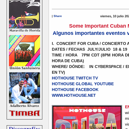
|
Share
viernes, 10 julio 2
Some Important Cuban M
Algunos importantes eventos v
I. CONCERT FOR CUBA / CONCIERTO 
DATES / FECHAS JULY/JULIO 18 & 1
TIME / HORA 7PM CDT (8PM HORA DE
HORA DE CUBA)
WHERE/ DÓNDE: IN CYBERSPACE / E
EN TV)
HOTHOUSE TWITCH TV
HOTHOUSE GLOBAL YOUTUBE
HOTHOUSE FACEBOOK
WWW.HOTHOUSE.NET
E
wi
mi
v