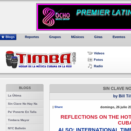
Blogs
Reportes
Grupos
Músicos
Giras
Eventos
Videos
Fotos
Radio
BLOGS
SIN CLAVE N
La Última
by Bill Ti
Sin Clave No Hay Na
|
Share
domingo, 26 julio 2
Pa' Ponerte En Talla
REFLECTIONS ON THE HO
Timbera Mayor
CUB
NYC Bulletin
ALSO: INTERNATIONAL TIMB