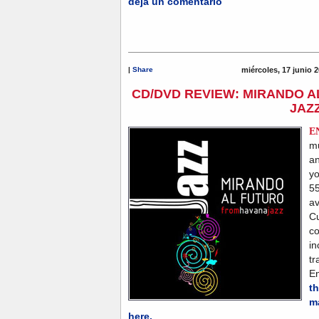
deja un comentario
|
Share
miércoles, 17 junio 
CD/DVD REVIEW: MIRANDO 
JAZ
E
mu
an
yo
55
av
Cu
co
i
tr
E
t
m
here.