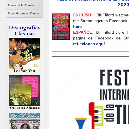
202
Poeta de la Rumba
Russ Hamer on Dance
ENGLISH
:
Bill Tilford watch
the Streamingcuba Facebook
here
.
ESPAÑOL
:
Bill Tilford vió e
página de Facebook de St
reflexiones aqu
í.