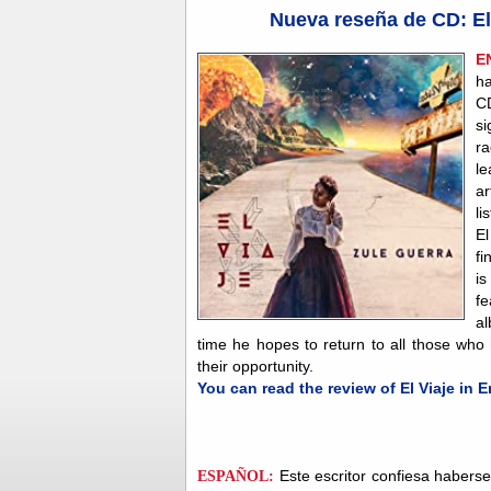
Nueva reseña de CD: El 
E
ha
C
si
ra
l
a
li
El
fi
is
fe
al
time he hopes to return to all those who 
their opportunity.
You can read the review of El Viaje in 
ESPAÑOL:
Este escritor confiesa habers