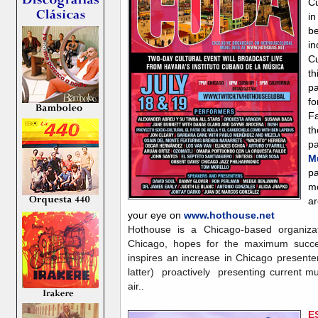
C
i
b
in
Cu
t
pa
f
Fa
t
pa
M
pa
mo
a
your eye on
www.hothouse.net
Hothouse is a Chicago-based organizati
Chicago, hopes for the maximum success
inspires an increase in Chicago presenter
latter) proactively presenting current m
air..
E