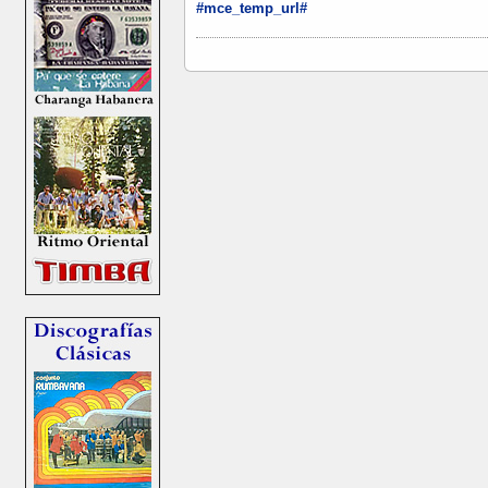
#mce_temp_url#