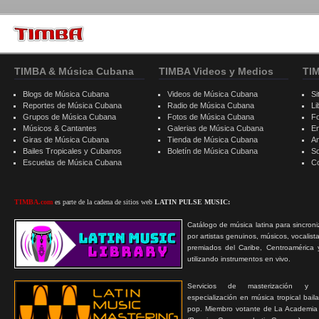
TIMBA & Música Cubana
TIMBA Videos y Medios
TI
Blogs de Música Cubana
Videos de Música Cubana
Si
Reportes de Música Cubana
Radio de Música Cubana
Li
Grupos de Música Cubana
Fotos de Música Cubana
F
Músicos & Cantantes
Galerias de Música Cubana
E
Giras de Música Cubana
Tienda de Música Cubana
A
Bailes Tropicales y Cubanos
Boletín de Música Cubana
S
Escuelas de Música Cubana
C
TIMBA.com
es parte de la cadena de sitios web
LATIN PULSE MUSIC:
Catálogo de música latina para sincroni
por artistas genuinos, músicos, vocalist
premiados del Caribe, Centroamérica 
utilizando instrumentos en vivo.
Servicios de masterización y
especialización en música tropical bail
pop. Miembro votante de La Academia