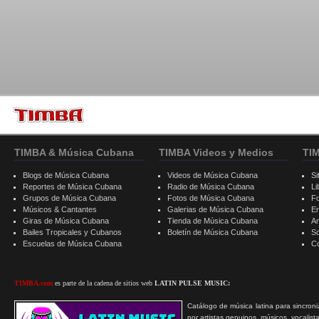
TIMBA & Música Cubana
TIMBA Videos y Medios
TI
Blogs de Música Cubana
Videos de Música Cubana
Si
Reportes de Música Cubana
Radio de Música Cubana
Li
Grupos de Música Cubana
Fotos de Música Cubana
F
Músicos & Cantantes
Galerias de Música Cubana
E
Giras de Música Cubana
Tienda de Música Cubana
A
Bailes Tropicales y Cubanos
Boletín de Música Cubana
S
Escuelas de Música Cubana
C
TIMBA.com
es parte de la cadena de sitios web
LATIN PULSE MUSIC:
Catálogo de música latina para sincroni
por artistas genuinos, músicos, vocalist