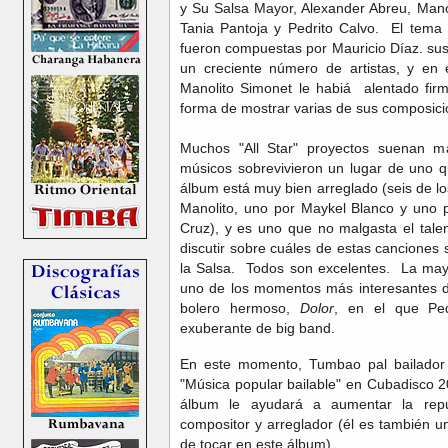
y Su Salsa Mayor, Alexander Abreu, Manol
Tania Pantoja y Pedrito Calvo. El tema 
fueron compuestas por Mauricio Díaz. sus
un creciente número de artistas, y en 
Manolito Simonet le habiá alentado fi
forma de mostrar varias de sus composic
Muchos "All Star" proyectos suenan m
músicos sobrevivieron un lugar de uno q
álbum está muy bien arreglado (seis de lo
Manolito, uno por Maykel Blanco y uno 
Cruz), y es uno que no malgasta el tale
discutir sobre cuáles de estas canciones
la Salsa. Todos son excelentes. La may
uno de los momentos más interesantes d
bolero hermoso,
Dolor
, en el que Ped
exuberante de big band.
En este momento, Tumbao pal bailador 
"Música popular bailable" en Cubadisco 2
álbum le ayudará a aumentar la repu
compositor y arreglador (él es también u
de tocar en este álbum).