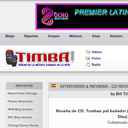
Blogs
Reportes
Grupos
Músicos
Giras
Eventos
Videos
Fotos
Radio
REPORTES
INTERVIEWS & REVIEWS - CD RE
Report From Chicago
by Bill Ti
Primos Musicales
NPM Blog Archive
Reseña de CD: Tumbao pal bailador (
Díaz)
RFC Blog Archive
Cubamusic
Chicago Dance Scene