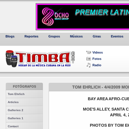
Blogs
Reportes
Grupos
Músicos
Giras
Eventos
Videos
Fotos
Radio
FOTÓGRAFOS
TOM EHRLICH - 4/4/2009 M
Tom Ehrlich
BAY AREA AFRO-CU
Articles
MOE'S ALLEY, SANTA 
Galleries 2
APRIL 4, 
Galleries 1
PHOTOS BY TOM EH
Contact