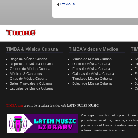
Previous
TIMBA & Música Cubana
TIMBA Videos y Medios
TI
Blogs de Música Cubana
Videos de Música Cubana
Si
Reportes de Música Cubana
Radio de Música Cubana
Li
Grupos de Música Cubana
Fotos de Música Cubana
F
Músicos & Cantantes
Galerias de Música Cubana
E
Giras de Música Cubana
Tienda de Música Cubana
A
Bailes Tropicales y Cubanos
Boletín de Música Cubana
S
Escuelas de Música Cubana
C
TIMBA.com
es parte de la cadena de sitios web
LATIN PULSE MUSIC:
Catálogo de música latina para sincroni
por artistas genuinos, músicos, vocalist
premiados del Caribe, Centroamérica 
utilizando instrumentos en vivo.