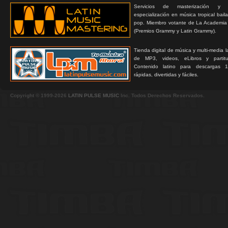
Servicios de masterización y
especialización en música tropical bail
pop. Miembro votante de La Academia
(Premios Grammy y Latin Grammy).
Tienda digital de música y multi-media 
de MP3, videos, eLibros y partitur
Contenido latino para descargas 1
rápidas, divertidas y fáciles.
Copyright © 1999-2026
LATIN PULSE MUSIC
Inc. Todos Derechos Reservados.