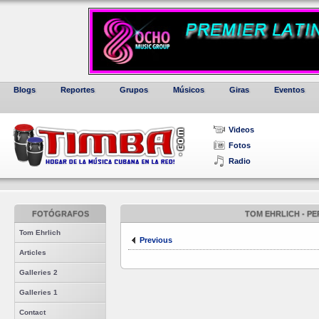
Blogs
Reportes
Grupos
Músicos
Giras
Eventos
Videos
Fotos
Radio
FOTÓGRAFOS
TOM EHRLICH - P
Tom Ehrlich
Previous
Articles
Galleries 2
Galleries 1
Contact