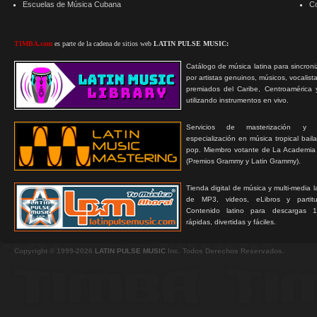
Escuelas de Música Cubana
C
TIMBA.com
es parte de la cadena de sitios web
LATIN PULSE MUSIC:
Catálogo de música latina para sincroni
por artistas genuinos, músicos, vocalist
premiados del Caribe, Centroamérica 
utilizando instrumentos en vivo.
Servicios de masterización y
especialización en música tropical bail
pop. Miembro votante de La Academia
(Premios Grammy y Latin Grammy).
Tienda digital de música y multi-media 
de MP3, videos, eLibros y partitur
Contenido latino para descargas 1
rápidas, divertidas y fáciles.
Copyright © 1999-2026
LATIN PULSE MUSIC
Inc. Todos Derechos Reservados.