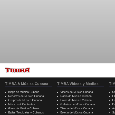
TIMBA & Música Cubana
TIMBA Videos y Medios
TI
Blogs de Música Cubana
Videos de Música Cubana
Si
Reportes de Música Cubana
Radio de Música Cubana
Li
Grupos de Música Cubana
Fotos de Música Cubana
F
Músicos & Cantantes
Galerias de Música Cubana
E
Giras de Música Cubana
Tienda de Música Cubana
A
Bailes Tropicales y Cubanos
Boletín de Música Cubana
S